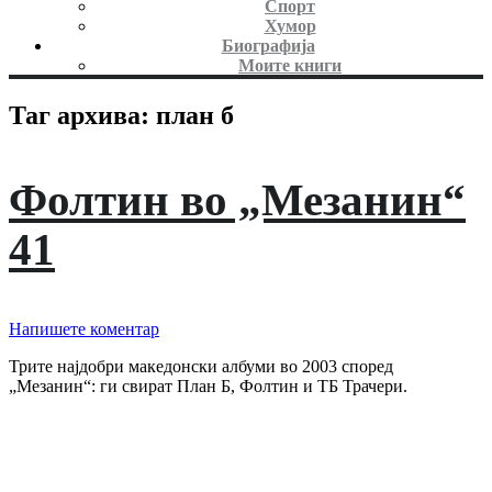
Спорт
Хумор
Биографија
Моите книги
Таг архива:
план б
Фолтин во „Мезанин“
41
Напишете коментар
Трите најдобри македонски албуми во 2003 според
„Мезанин“: ги свират План Б, Фолтин и ТБ Трачери.