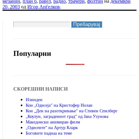
мезанин
,
план б
,
равел
,
радио
,
трачери
,
фолтин
на
декември
20, 2003
од
Игор Анѓелков
.
Пребарувај
за:
Популарни
СКОРЕШНИ НАПИСИ
Илинден
Кон „Одисеја“ на Кристофер Нолан
Кон „Ден на разоткривање“ на Стивен Спилберг
„Коулун, заградениот град“ од Јана Узунова
Македонски анимиран филм
„Одисеите“ на Артур Кларк
Боговите паднаа на теме