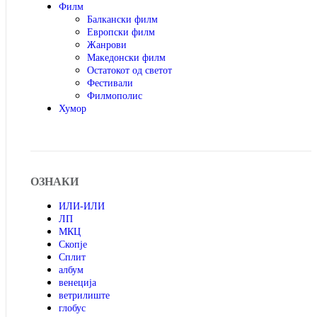
Филм
Балкански филм
Европски филм
Жанрови
Македонски филм
Остатокот од светот
Фестивали
Филмополис
Хумор
ОЗНАКИ
ИЛИ-ИЛИ
ЛП
МКЦ
Скопје
Сплит
албум
венеција
ветрилиште
глобус