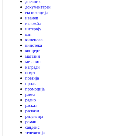
дневник
документарен
експозиција
иванов
изложба
интервју
кан
киненова
кинотека
концерт
магазин
мезанин
награди
осврт
поезија
проаза
промоција
равел
радио
расказ
раскази
рецензија
роман
санденс
телевизија