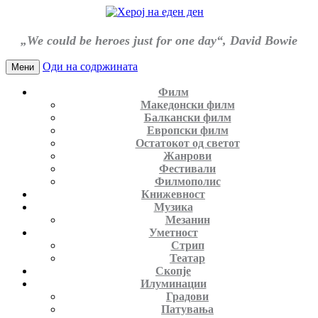
„We could be heroes just for one day“, David Bowie
Оди на содржината
Мени
Филм
Македонски филм
Балкански филм
Европски филм
Остатокот од светот
Жанрови
Фестивали
Филмополис
Книжевност
Музика
Мезанин
Уметност
Стрип
Театар
Скопје
Илуминации
Градови
Патувања