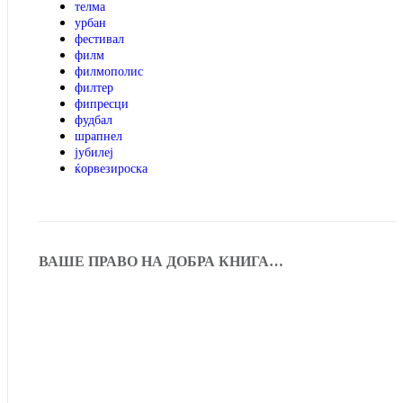
телма
урбан
фестивал
филм
филмополис
филтер
фипресци
фудбал
шрапнел
јубилеј
ќорвезироска
ВАШЕ ПРАВО НА ДОБРА КНИГА…