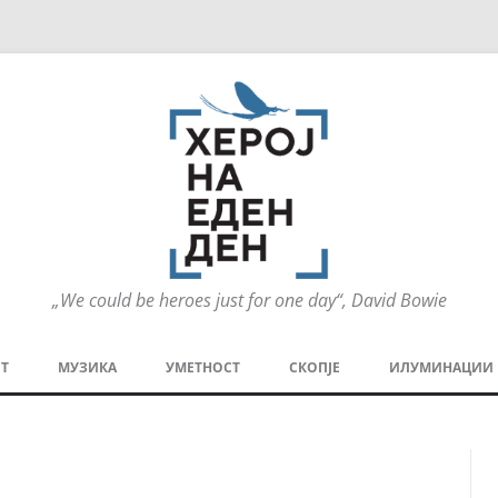
„We could be heroes just for one day“, David Bowie
Оди
на
Т
МУЗИКА
УМЕТНОСТ
СКОПЈЕ
ИЛУМИНАЦИИ
содржината
МЕЗАНИН
СТРИП
ГРА
ТЕАТАР
ПАТ