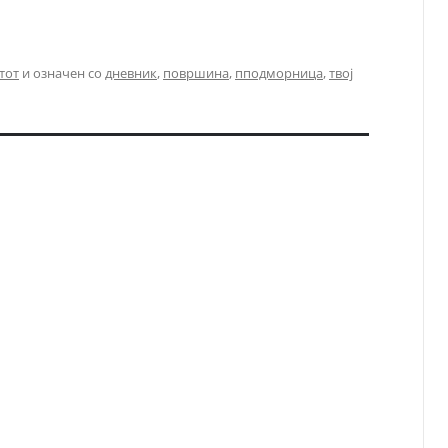
тот
и означен со
дневник
,
површина
,
пподморница
,
твој