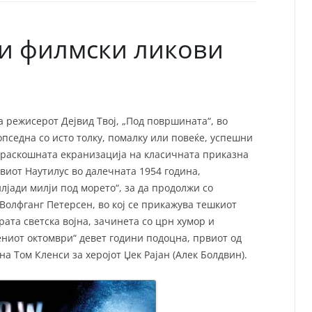
СП
Т
ХУ
и филмски ликови
а режисерот Дејвид Твој, „Под површината“, во
опседна со исто толку, помалку или повеќе, успешни
о раскошната екранизација на класичната приказна
виот Наутилус во далечната 1954 година,
лјади милји под морето“, за да продолжи со
Волфганг Петерсен, во кој се прикажува тешкиот
рата светска војна, зачинета со црн хумор и
ениот октомври“ девет години подоцна, првиот од
а Том Кленси за херојот Џек Рајан (Алек Болдвин).