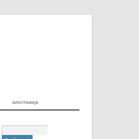
БИОГРАФИЈА
ДОВИ
МОИТЕ КНИГИ
УВАЊА
Пребарувај
за: