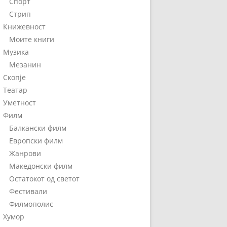
Спорт
Стрип
Книжевност
Моите книги
Музика
Мезанин
Скопје
Театар
Уметност
Филм
Балкански филм
Европски филм
Жанрови
Македонски филм
Остатокот од светот
Фестивали
Филмополис
Хумор