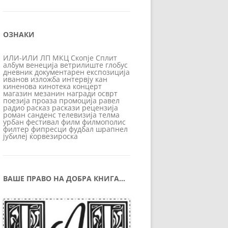
ОЗНАКИ
ИЛИ-ИЛИ
ЛП
МКЦ
Скопје
Сплит
албум
венеција
ветрилиште
глобус
дневник
документарен
експозиција
иванов
изложба
интервју
кан
киненова
кинотека
концерт
магазин
мезанин
награди
осврт
поезија
проаза
промоција
равел
радио
расказ
раскази
рецензија
роман
санденс
телевизија
телма
урбан
фестивал
филм
филмополис
филтер
фипресци
фудбал
шрапнел
јубилеј
ќорвезироска
ВАШЕ ПРАВО НА ДОБРА КНИГА…