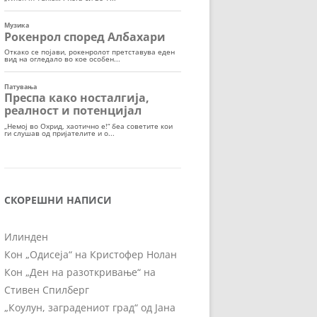
СКОРЕШНИ НАПИСИ
Илинден
Кон „Одисеја“ на Кристофер Нолан
Кон „Ден на разоткривање“ на
Стивен Спилберг
„Коулун, заградениот град“ од Јана