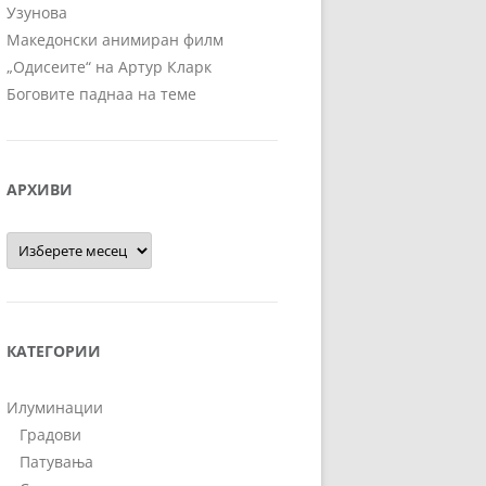
Узунова
Македонски анимиран филм
„Одисеите“ на Артур Кларк
Боговите паднаа на теме
АРХИВИ
Архиви
КАТЕГОРИИ
Илуминации
Градови
Патувања