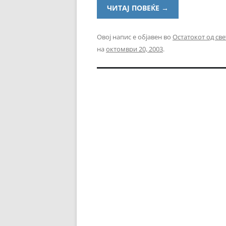
ЧИТАЈ ПОВЕЌЕ
→
Овој напис е објавен во
Остатокот од све
на
октомври 20, 2003
.