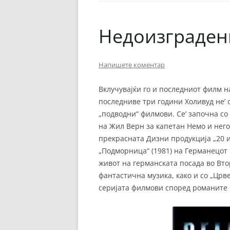
ЕВРОПСКИ ФИЛМ
ОСТАТОКОТ ОД СВЕТО
Недоизграден
ЖАНРОВИ
Напишете коментар
ФЕСТИВАЛИ
ФИЛМОПОЛИС
Вклучувајќи го и последниот филм н
последниве три години Холивуд не’ 
„подводни“ филмови. Се’ започна с
на Жил Верн за капетан Немо и него
прекрасната Дизни продукција „20 и
„Подморница“ (1981) на Германецот 
живот на германската посада во Вто
фантастична музика, како и со „Црв
серијата филмови според романите н