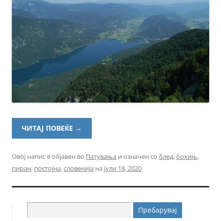
ЧИТАЈ ПОВЕЌЕ
→
Овој напис е објавен во
Патувања
и означен со
блед
,
бохињ
,
пиран
,
постојна
,
словенија
на
јули 18, 2020
.
Пребарувај
за: