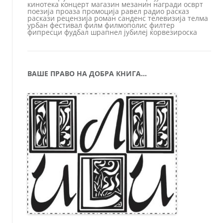
кинотека
концерт
магазин
мезанин
награди
осврт
поезија
проаза
промоција
равел
радио
расказ
раскази
рецензија
роман
санденс
телевизија
телма
урбан
фестивал
филм
филмополис
филтер
фипресци
фудбал
шрапнел
јубилеј
ќорвезироска
ВАШЕ ПРАВО НА ДОБРА КНИГА…