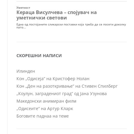
СКОРЕШНИ НАПИСИ
Илинден
Кон „Одисеја“ на Кристофер Нолан
Кон „Ден на разоткривање“ на Стивен Спилберг
„Коулун, заградениот град“ од Јана Узунова
Македонски анимиран филм
„Одисеите“ на Артур Кларк
Боговите паднаа на теме