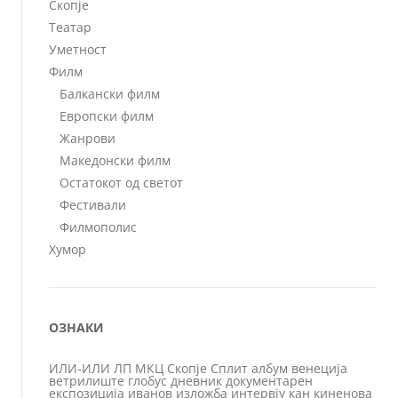
Скопје
Театар
Уметност
Филм
Балкански филм
Европски филм
Жанрови
Македонски филм
Остатокот од светот
Фестивали
Филмополис
Хумор
ОЗНАКИ
ИЛИ-ИЛИ
ЛП
МКЦ
Скопје
Сплит
албум
венеција
ветрилиште
глобус
дневник
документарен
експозиција
иванов
изложба
интервју
кан
киненова