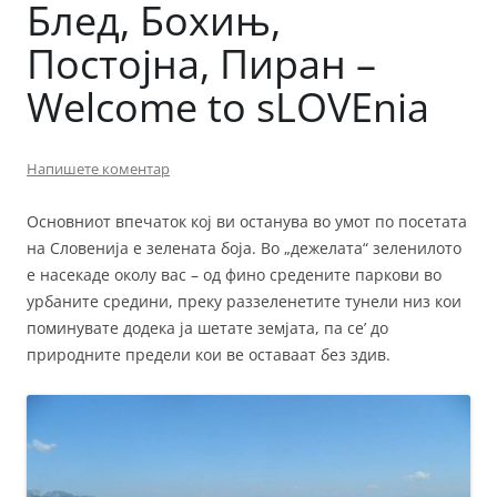
Блед, Бохињ,
Постојна, Пиран –
Welcome to sLOVEnia
Напишете коментар
Основниот впечаток кој ви останува во умот по посетата
на Словенија е зелената боја. Во „дежелата“ зеленилото
е насекаде околу вас – од фино средените паркови во
урбаните средини, преку раззеленетите тунели низ кои
поминувате додека ја шетате земјата, па се’ до
природните предели кои ве оставаат без здив.