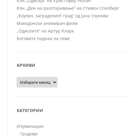
Кон „Одисеја“ на Кристофер Нолан
Кон „Ден на разоткривање“ на Стивен Спилберг
„Коулун, заградениот град“ од Јана Узунова
Македонски анимиран филм
„Одисеите“ на Артур Кларк
Боговите паднаа на теме
АРХИВИ
Архиви
КАТЕГОРИИ
Илуминации
Градови