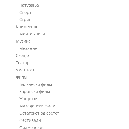
Патувања
Спорт
Стрип
Книжевност
Моите книги
Музика
Мезанин
Скопје
Театар
Уметност
Филм
Балкански филм
Европски филм
Жанрови
Македонски филм
Остатокот од светот
Фестивали
Филмополис