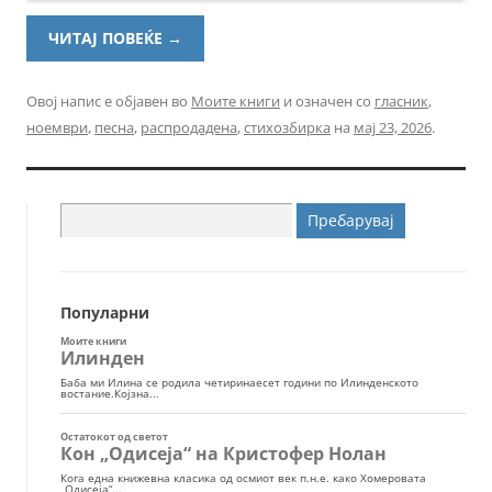
ЧИТАЈ ПОВЕЌЕ
→
Овој напис е објавен во
Моите книги
и означен со
гласник
,
ноември
,
песна
,
распродадена
,
стихозбирка
на
мај 23, 2026
.
Пребарувај
за:
Популарни