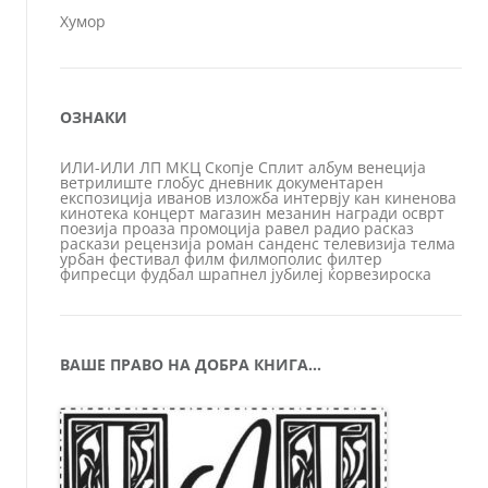
Хумор
ОЗНАКИ
ИЛИ-ИЛИ
ЛП
МКЦ
Скопје
Сплит
албум
венеција
ветрилиште
глобус
дневник
документарен
експозиција
иванов
изложба
интервју
кан
киненова
кинотека
концерт
магазин
мезанин
награди
осврт
поезија
проаза
промоција
равел
радио
расказ
раскази
рецензија
роман
санденс
телевизија
телма
урбан
фестивал
филм
филмополис
филтер
фипресци
фудбал
шрапнел
јубилеј
ќорвезироска
ВАШЕ ПРАВО НА ДОБРА КНИГА…