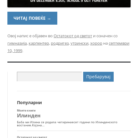
ЧИТАЈ ПОВЕЌЕ
→
Овој напис е објавен во
Остатокот од светот
и означен со
гимназија
,
карпентер
,
родригез
,
утрински
,
хорор
на
септември
10, 1999
.
Пребарувај
за:
Популарни