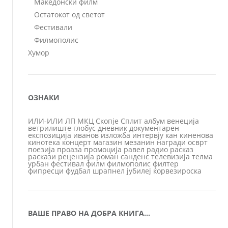
Македонски филм
Остатокот од светот
Фестивали
Филмополис
Хумор
ОЗНАКИ
ИЛИ-ИЛИ
ЛП
МКЦ
Скопје
Сплит
албум
венеција
ветрилиште
глобус
дневник
документарен
експозиција
иванов
изложба
интервју
кан
киненова
кинотека
концерт
магазин
мезанин
награди
осврт
поезија
проаза
промоција
равел
радио
расказ
раскази
рецензија
роман
санденс
телевизија
телма
урбан
фестивал
филм
филмополис
филтер
фипресци
фудбал
шрапнел
јубилеј
ќорвезироска
ВАШЕ ПРАВО НА ДОБРА КНИГА…