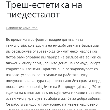
Треш-естетика на
пиедесталот
Напишете коментар
Во време кога со филмот владее дигиталната
технологија, која дури и на нискобуџетните филмаџии
им овозможува олабавено да снимат некој наслов кој
потоа рамноправно им парира на филмовите во кои се
вложени многу пари, „лошите деца“ на Холивуд Роберт
Родригез и Квентин Тарантино не се задоволуваат со
ваквото, условно, олеснување на работата, туку
влегуваат во авантура наречена кино-без-срам-и-перде,
носталгично навраќајќи се на Бе-продукцијата од 70-те
години на минатиот век, во која нема никакви правила,
освен многу крв, луѓе-зомбија и желба за добра забава.
Се работи за лудото тричасовно патување насловено