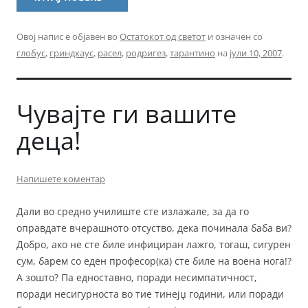
Овој напис е објавен во
Остатокот од светот
и означен со
глобус
,
гриндхаус
,
расел
,
родригез
,
тарантино
на
јули 10, 2007
.
Чувајте ги вашите
деца!
Напишете коментар
Дали во средно училиште сте излажале, за да го
оправдате вчерашното отсуство, дека починала баба ви?
Добро, ако не сте биле инфициран лажго, тогаш, сигурен
сум, барем со еден професор(ка) сте биле на воена нога!?
А зошто? Па едноставно, поради несимпатичност,
поради несигурноста во тие тинејџ години, или поради