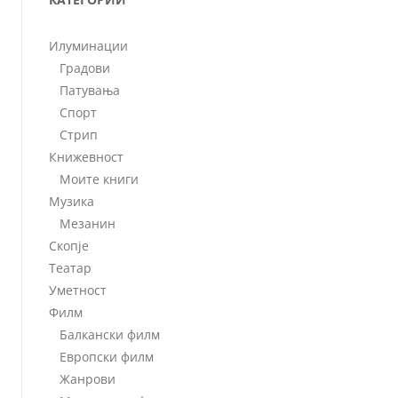
Илуминации
Градови
Патувања
Спорт
Стрип
Книжевност
Моите книги
Музика
Мезанин
Скопје
Театар
Уметност
Филм
Балкански филм
Европски филм
Жанрови