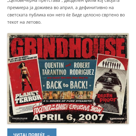
„Целовечерна претстава“, дводелен филм кој својата
премиера ја доживеа во април, а дефинитивно на
светската публика кон него ќе биде целосно свртено во
текот на летово.
ЧИТАЈ ПОВЕЌЕ
→