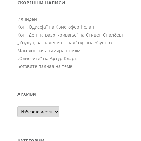
СКОРЕШНИ НАПИСИ
Илинден
Кон „Одисеја“ на Кристофер Нолан
Кон „Ден на разоткривање“ на Стивен Спилберг
„Коулун, заградениот град“ од Јана Узунова
Македонски анимиран филм
„Одисеите“ на Артур Кларк
Боговите паднаа на теме
АРХИВИ
Архиви
КАТЕГОРИИ