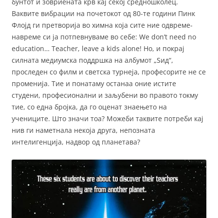
бунтот и зовриената крв кај секој средношколец.
Ваквите вибрации на почетокот од 80-те години Пинк
Флојд ги претворија во химна која сите ние одвреме-
навреме си ја потпевнуваме во себе: We don’t need no
education… Teacher, leave a kids alone! Но, и покрај
силната медиумска поддршка на албумот „Ѕид“,
проследен со филм и светска турнеја, професорите не се
променија. Тие и понатаму останаа оние истите
студени, професионални и заљубени во правото токму
тие, со една бројка, да го оценат знаењето на
учениците. Што значи тоа? Можеби таквите потреби кај
нив ги наметнала некоја друга, непозната
интелигенција, надвор од планетава?