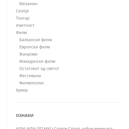
Мезанин
Скопје
Театар
Уметност
Филм
Балкански филм
Европски филм
Жанрови
Македонски филм
Остатокот од светот
Фестивали
Филмополис
Хумор
ОЗНАКИ
ИЛИ-ИЛИ
ЛП
МКЦ
Скопје
Сплит
албум
венеција