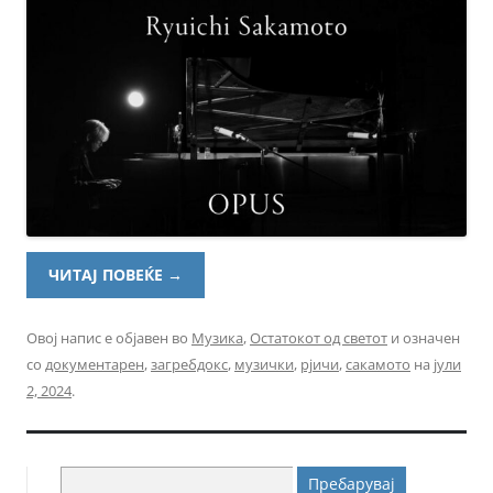
ЧИТАЈ ПОВЕЌЕ
→
Овој напис е објавен во
Музика
,
Остатокот од светот
и означен
со
документарен
,
загребдокс
,
музички
,
рјичи
,
сакамото
на
јули
2, 2024
.
Пребарувај