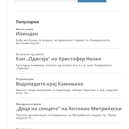
за:
Популарни