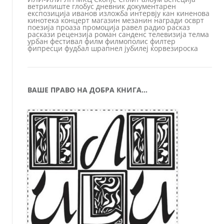
ветрилиште
глобус
дневник
документарен
експозиција
иванов
изложба
интервју
кан
киненова
кинотека
концерт
магазин
мезанин
награди
осврт
поезија
проаза
промоција
равел
радио
расказ
раскази
рецензија
роман
санденс
телевизија
телма
урбан
фестивал
филм
филмополис
филтер
фипресци
фудбал
шрапнел
јубилеј
ќорвезироска
ВАШЕ ПРАВО НА ДОБРА КНИГА…