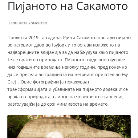
Пијаното на Сакамото
Напишете коментар
Пролетта 2019-та година, Рјичи Сакамото постави пијано
во неговиот двор во Њујорк и го остави изложено на
надворешните влијанија за да набљудува како пијаното
ќе се врати во природата. Пијаното гордо опстојуваше
низ годишните времиња неколку години, пред конечно
да се пресели во градината на неговиот пријател во Њу
Стејт. Овие фотографии ја покажуваат
трансформацијата и убавината на пијаното додека и’ се
враќа на природата, слично на човековото стареење,
разголувајќи ја до срж минливоста на времето.