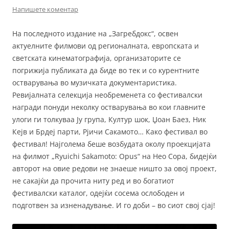
Напишете коментар
На последното издание на „Загребдокс“, освен
актуелните филмови од регионалната, европската и
светската кинематографија, организаторите се
погрижија публиката да биде во тек и со курентните
остварувања во музичката документаристика.
Ревијалната селекција необременета со фестивалски
награди понуди неколку остварувања во кои главните
улоги ги толкуваа Ју група, Култур шок, Џоан Баез, Ник
Кејв и Брдеј парти, Рјичи Сакамото… Како фестивал во
фестивал! Најголема беше возбудата околу проекцијата
на филмот „Ryuichi Sakamoto: Opus“ на Нео Сора, бидејќи
авторот на овие редови не знаеше ништо за овој проект,
не сакајќи да прочита ниту ред и во богатиот
фестивалски каталог, одејќи сосема ослободен и
подготвен за изненадување. И го доби – во сиот свој сјај!