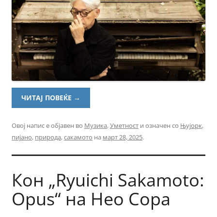
ЧИТАЈ ПОВЕЌЕ
→
Овој напис е објавен во
Музика
,
Уметност
и означен со
Њујорк
,
пијано
,
природа
,
сакамото
на
март 28, 2025
.
Кон „Ryuichi Sakamoto:
Opus“ на Нео Сора