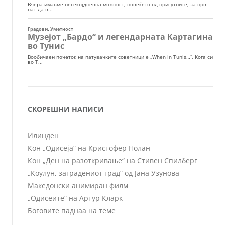
СКОРЕШНИ НАПИСИ
Илинден
Кон „Одисеја“ на Кристофер Нолан
Кон „Ден на разоткривање“ на Стивен Спилберг
„Коулун, заградениот град“ од Јана Узунова
Македонски анимиран филм
„Одисеите“ на Артур Кларк
Боговите паднаа на теме