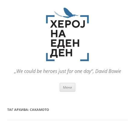
„We could be heroes just for one day“, David Bowie
Оди
Мени
на
содржината
ТАГ АРХИВА:
САКАМОТО