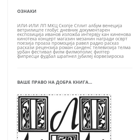
ОЗНАКИ
ИЛИ-ИЛИ
ЛП
МКЦ
Скопје
Сплит
албум
венеција
ветрилиште
глобус
дневник
документарен
експозиција
иванов
изложба
интервју
кан
киненова
кинотека
концерт
магазин
мезанин
награди
осврт
поезија
проаза
промоција
равел
радио
расказ
раскази
рецензија
роман
санденс
телевизија
телма
урбан
фестивал
филм
филмополис
филтер
фипресци
фудбал
шрапнел
јубилеј
ќорвезироска
ВАШЕ ПРАВО НА ДОБРА КНИГА…