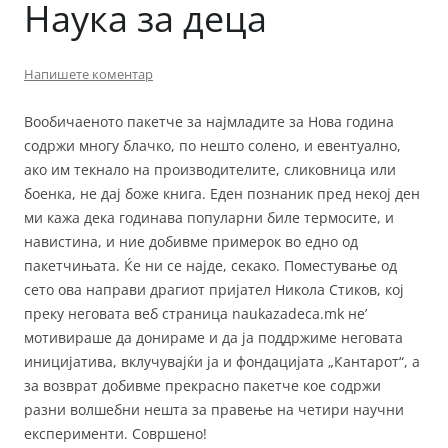
Наука за деца
Напишете коментар
Вообичаеното пакетче за најмладите за Нова година
содржи многу блачко, по нешто солено, и евентуално,
ако им текнало на производителите, сликовница или
боенка, не дај боже книга. Еден познаник пред некој ден
ми кажа дека годинава популарни биле термосите, и
навистина, и ние добивме примерок во едно од
пакетчињата. Ќе ни се најде, секако. Поместување од
сето ова направи драгиот пријател Никола Стиков, кој
преку неговата веб страница naukazadeca.mk не’
мотивираше да донираме и да ја поддржиме неговата
иницијатива, вклучувајќи ја и фондацијата „Кантарот“, а
за возврат добивме прекрасно пакетче кое содржи
разни волшебни нешта за правење на четири научни
експерименти. Совршено!