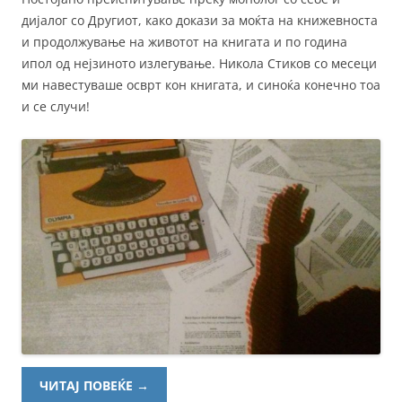
дијалог со Другиот, како докази за моќта на книжевноста
и продолжување на животот на книгата и по година
ипол од нејзиното излегување. Никола Стиков со месеци
ми навестуваше осврт кон книгата, и синоќа конечно тоа
и се случи!
ЧИТАЈ ПОВЕЌЕ
→