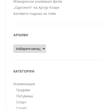
Македонски анимиран филм
„Одисеите“ на Артур Кларк
Боговите паднаа на теме
АРХИВИ
Архиви
КАТЕГОРИИ
Илуминации
Градови
Патувања
Спорт
Стрип