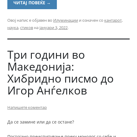
ЧИТАЈ ПОВЕЌЕ
→
Овој напис е објавен во
Илуминации
и означен со
кантарот
,
наука
,
стиков
на
јануари 3, 2022
.
Три години во
Македонија:
Хибридно писмо до
Игор Анѓелков
Напишете коментар
Да се замине или да се остане?
Постојано преиспитување преку монолог со себе и