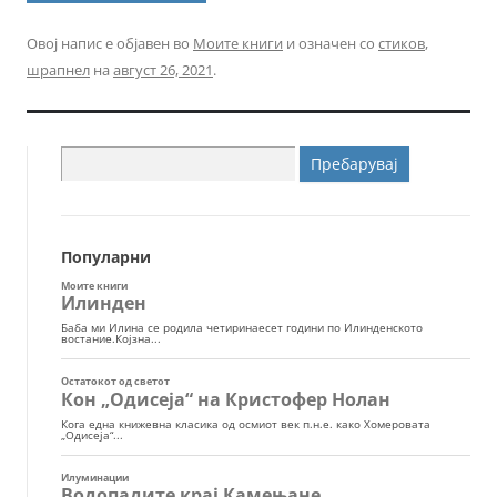
Овој напис е објавен во
Моите книги
и означен со
стиков
,
шрапнел
на
август 26, 2021
.
Пребарувај
за:
Популарни