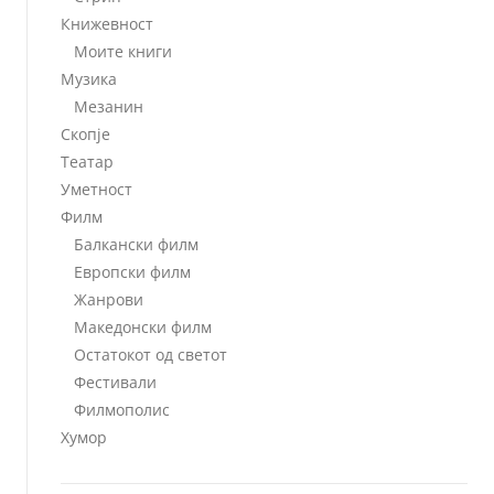
Книжевност
Моите книги
Музика
Мезанин
Скопје
Театар
Уметност
Филм
Балкански филм
Европски филм
Жанрови
Македонски филм
Остатокот од светот
Фестивали
Филмополис
Хумор