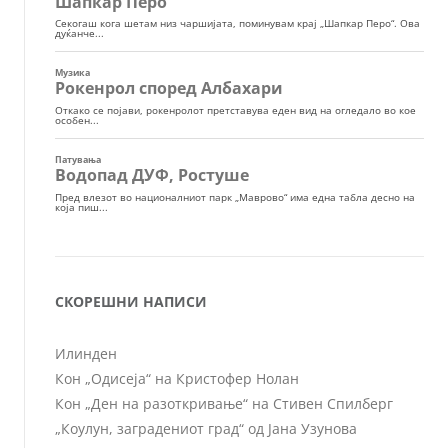
СКОРЕШНИ НАПИСИ
Илинден
Кон „Одисеја“ на Кристофер Нолан
Кон „Ден на разоткривање“ на Стивен Спилберг
„Коулун, заградениот град“ од Јана Узунова