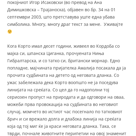
покојниот Игор Исаковски (во превод на Ана
Димишковска – Трајаноска), објавен во бр. 34 на 01
септември 2003, што претставува уште една убава
симболика. Многу, многу драг текст за мене. Уживајте
Кога Корто имал десет години, живеел во Кордоба со
мајка си, шпанска Циганка, прочуената Ниња
Гибралтарска, и со татко си, британски морнар. Едно
попладне, мајчината пријателка Амалија посакала да ја
прочита судбината на детето од неговата дланка. Со
ужас забележала дека Корто воопшто не ја поседува
линијата на среќата. Со цел да го надополни тој
сериозен пропуст на природата и да одговори на оваа,
можеби прва провокација на судбината во неговиот
случај, момчето во истиот час посегнало по татковиот
брич и си врежало долга и длабока линија на среќата
која од тој миг ќе ја краси неговата дланка. Така, се
тврди, почнале животните перипетии на овој знаменит