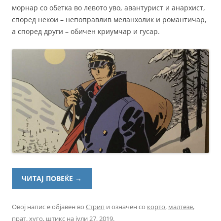
морнар со обетка во левото уво, авантурист и анархист,
според некои – непоправлив меланхолик и романтичар,
а според други – обичен криумчар и гусар.
ЧИТАЈ ПОВЕЌЕ
→
Овој напис е објавен во
Стрип
и означен со
корто
,
малтезе
,
прат
,
хуго
,
штикс
на
јули 27, 2019
.