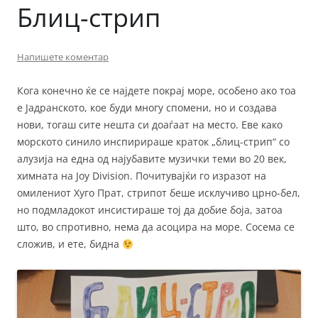
Блиц-стрип
Напишете коментар
Кога конечно ќе се најдете покрај море, особено ако тоа
е Јадранското, кое буди многу спомени, но и создава
нови, тогаш сите нешта си доаѓаат на место. Еве како
морското синило инспирираше краток „блиц-стрип“ со
алузија на една од најубавите музички теми во 20 век,
химната на Joy Division. Почитувајќи го изразот на
омилениот Хуго Прат, стрипот беше исклучиво црно-бел,
но подмладокот инсистираше тој да добие боја, затоа
што, во спротивно, нема да асоцира на море. Сосема се
сложив, и ете, бидна