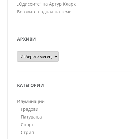
„Одисеите“ на Артур Кларк
Боговите паднаа на теме
АРХИВИ
Архиви
КАТЕГОРИИ
Илуминации
Градови
Патувања
Спорт
Стрип