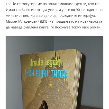
кое ќе се фокусираме во понатамошниот дел од текстот.
Имав среќа во истото да уживам уште во 90-те години на
минатиот век, кога во едно од последните интервјуа,
Милан Младеновиќ (ЕКВ) на прашањето на новинарката
да наведе омилена книга, го посочува токму овој роман.