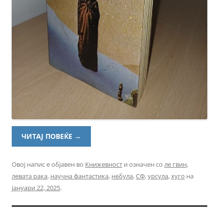
ЧИТАЈ ПОВЕЌЕ
→
Овој напис е објавен во
Книжевност
и означен со
ле гвин
,
левата рака
,
научна фантастика
,
небула
,
СФ
,
урсула
,
хуго
на
јануари 22, 2025
.