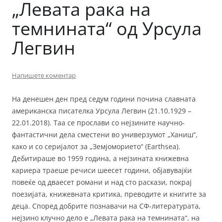
„Левата рака на
темнината“ од Урсула
Легвин
Напишете коментар
На денешен ден пред седум години почина славната
американска писателка Урсула Легвин (21.10.1929 –
22.01.2018). Таа се прослави со нејзините научно-
фантастични дела сместени во универзумот „Ханиш“,
како и со серијалот за „Земјоморието“ (Earthsea).
Дебитираше во 1959 година, а нејзината книжевна
кариера траеше речиси шеесет години, објавувајќи
повеќе од дваесет романи и над сто раскази, покрај
поезијата, книжевната критика, преводите и книгите за
деца. Според добрите познавачи на СФ-литературата,
нејзино клучно дело е „Левата рака на темнината“, на