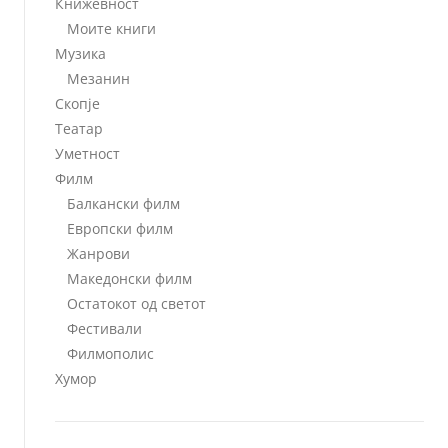
Книжевност
Моите книги
Музика
Мезанин
Скопје
Театар
Уметност
Филм
Балкански филм
Европски филм
Жанрови
Македонски филм
Остатокот од светот
Фестивали
Филмополис
Хумор