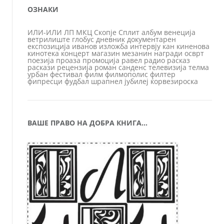
ОЗНАКИ
ИЛИ-ИЛИ
ЛП
МКЦ
Скопје
Сплит
албум
венеција
ветрилиште
глобус
дневник
документарен
експозиција
иванов
изложба
интервју
кан
киненова
кинотека
концерт
магазин
мезанин
награди
осврт
поезија
проаза
промоција
равел
радио
расказ
раскази
рецензија
роман
санденс
телевизија
телма
урбан
фестивал
филм
филмополис
филтер
фипресци
фудбал
шрапнел
јубилеј
ќорвезироска
ВАШЕ ПРАВО НА ДОБРА КНИГА…