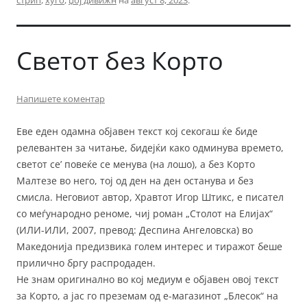
стрип
,
хуго
,
џој дивижн
на
август 8, 2023
.
Светот без Корто
Напишете коментар
Еве еден одамна објавен текст кој секогаш ќе биде
релевантен за читање, бидејќи како одминува времето,
светот се’ повеќе се менува (на лошо), а без Корто
Малтезе во него, тој од ден на ден останува и без
смисла. Неговиот автор, Хравтот Игор Штикс, е писател
со меѓународно реноме, чиј роман „Столот на Елијах“
(ИЛИ-ИЛИ, 2007, превод: Деспина Ангеловска) во
Македонија предизвика голем интерес и тиражот беше
прилично бргу распродаден.
Не знам оригинално во кој медиум е објавен овој текст
за Корто, а јас го преземам од е-магазинот „Блесок“ на