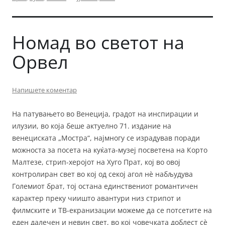
Номад во светот на
Орвел
Напишете коментар
На патувањето во Венеција, градот на инспирации и
илузии, во која беше актуелно 71. издание на
венециската „Мостра“, најмногу се израдував поради
можноста за посета на куќата-музеј посветена на Корто
Малтезе, стрип-херојот на Хуго Прат, кој во овој
контролиран свет во кој од секој агол нè набљудува
Големиот брат, тој остана единствениот романтичен
карактер преку чиишто авантури низ стрипот и
филмските и ТВ-екранизации можеме да се потсетите на
еден далечен и невин свет, во кој човечката доблест сè