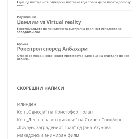
СКОРЕШНИ НАПИСИ
Илинден
Кон „Одисеја“ на Кристофер Нолан
Кон „Ден на разоткривање“ на Стивен Спилберг
„Коулун, заградениот град“ од Јана Узунова
Македонски анимиран филм