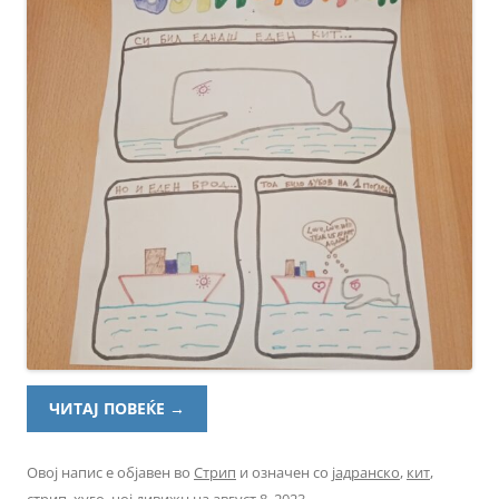
ЧИТАЈ ПОВЕЌЕ
→
Овој напис е објавен во
Стрип
и означен со
јадранско
,
кит
,