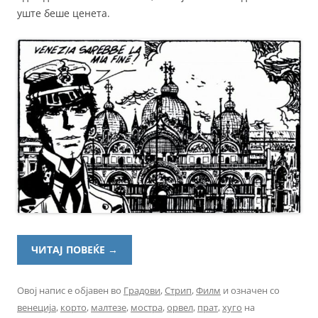
уште беше ценета.
ЧИТАЈ ПОВЕЌЕ
→
Овој напис е објавен во
Градови
,
Стрип
,
Филм
и означен со
венеција
,
корто
,
малтезе
,
мостра
,
орвел
,
прат
,
хуго
на