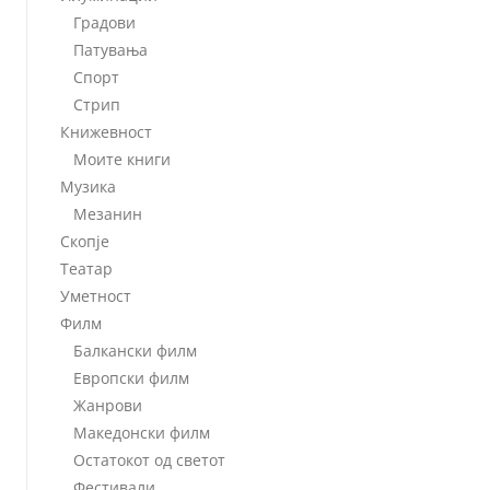
Градови
Патувања
Спорт
Стрип
Книжевност
Моите книги
Музика
Мезанин
Скопје
Театар
Уметност
Филм
Балкански филм
Европски филм
Жанрови
Македонски филм
Остатокот од светот
Фестивали