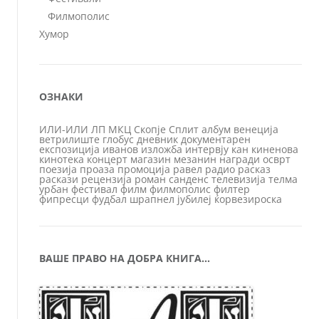
Филмополис
Хумор
ОЗНАКИ
ИЛИ-ИЛИ
ЛП
МКЦ
Скопје
Сплит
албум
венеција
ветрилиште
глобус
дневник
документарен
експозиција
иванов
изложба
интервју
кан
киненова
кинотека
концерт
магазин
мезанин
награди
осврт
поезија
проаза
промоција
равел
радио
расказ
раскази
рецензија
роман
санденс
телевизија
телма
урбан
фестивал
филм
филмополис
филтер
фипресци
фудбал
шрапнел
јубилеј
ќорвезироска
ВАШЕ ПРАВО НА ДОБРА КНИГА…