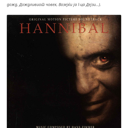
дожд, Дождливиот човек, Возејќи ја г-ца Дејзи…).