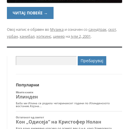
ЧИТАЈ ПОВЕЌЕ
→
Овој напис е објавен во
Музика
и означен со
саундтрак
,
скот
,
урбан
,
ханибал
,
хопкинс
,
цимер
на
јули 2, 2001
.
Пребарувај
за:
Популарни