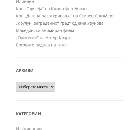
Илинден
Кон „Одисеја“ на Кристофер Нолан
Кон „Ден на разоткривање“ на Стивен Спилберг
„Коулун, заградениот град“ од Јана Узунова
Македонски анимиран филм
„Одисеите“ на Артур Кларк
Боговите паднаа на теме
АРХИВИ
Архиви
КАТЕГОРИИ
Илуминации