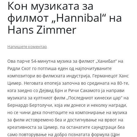
Кон музиката за
филмот „Hannibal“ на
Hans Zimmer
Напишете коментар
Ова парче 54-минутна музика за филмот „Ханибал“ на
Ридли Скот го потпиша еден од најпочитуваните
композитори во филмската индустрија, Германецот Ханс
Цимер. Неговата епопеја започна во средината на 80-те,
кога заедно со Дејвид Брн и Ричи Сакамото ја направи
музиката за култниот филм „Последниот кинески цар“ на
Бернардо Бертолучи, која им донесе и неколку награди,
но се чини дека почетоците на компонирање на музика
за филм истовремено беа и достигнување на врвот на
креативноста за Цимер, па останатите саундтраци беа
само повторување на добро познатата формула (
Црн