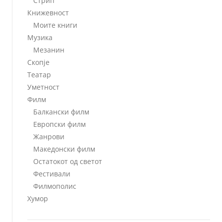
Стрип
Книжевност
Моите книги
Музика
Мезанин
Скопје
Театар
Уметност
Филм
Балкански филм
Европски филм
Жанрови
Македонски филм
Остатокот од светот
Фестивали
Филмополис
Хумор