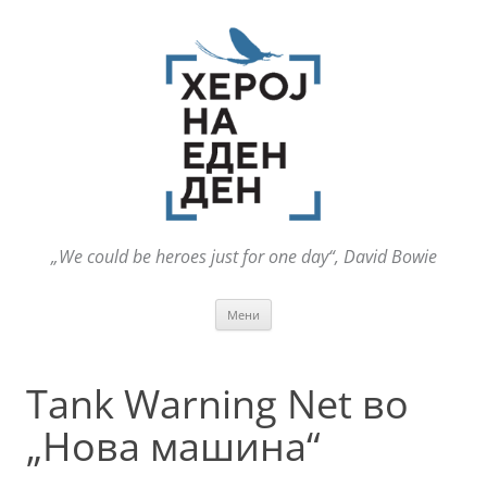
„We could be heroes just for one day“, David Bowie
Оди
Мени
на
содржината
Tank Warning Net во
„Нова машина“