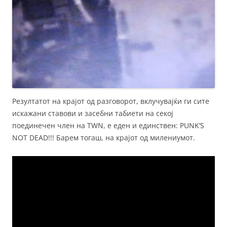
Резултатот на крајот од разговорот, вклучувајќи ги сите
искажани ставови и засебни табиети на секој
поединечен член на TWN, е еден и единствен: PUNK’S
NOT DEAD!!! Барем тогаш, на крајот од милениумот.