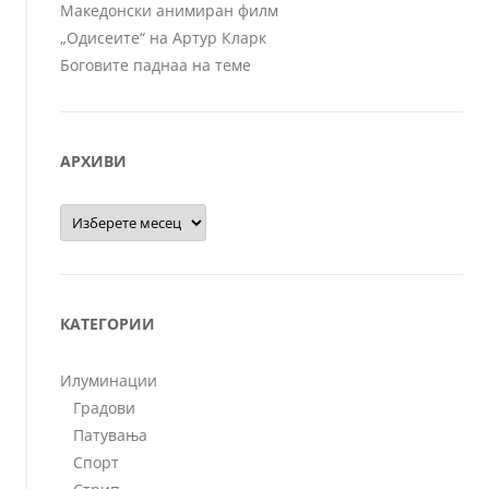
Македонски анимиран филм
„Одисеите“ на Артур Кларк
Боговите паднаа на теме
АРХИВИ
Архиви
КАТЕГОРИИ
Илуминации
Градови
Патувања
Спорт