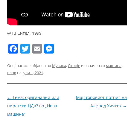
@ТВ Сител, 1999
F
T
E
M
a
w
m
e
c
itt
ai
ss
Овој напис е објавен во
Музика
,
Скопје
и означен со
машина
,
панк
на
јули 1, 2021
.
e
er
l
e
b
n
o
g
Навигација
←
Тема: оригинални или
Mајсторовиот потпис на
o
er
за
пиратски ЦДа? во „Нова
Алфред Хичкок
→
k
написи
машина“