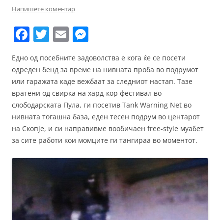
Напишете коментар
F
T
E
M
a
w
m
e
Едно од посебните задоволства е кога ќе се посети
c
itt
ai
ss
одреден бенд за време на нивната проба во подрумот
e
er
l
e
или гаражата каде вежбаат за следниот настап. Тазе
b
n
вратени од свирка на хард-кор фестивал во
слободарската Пула, ги посетив Tank Warning Net во
o
g
нивната тогашна база, еден тесен подрум во центарот
o
er
на Скопје, и си направивме вообичаен free-style муабет
k
за сите работи кои момците ги тангираа во моментот.