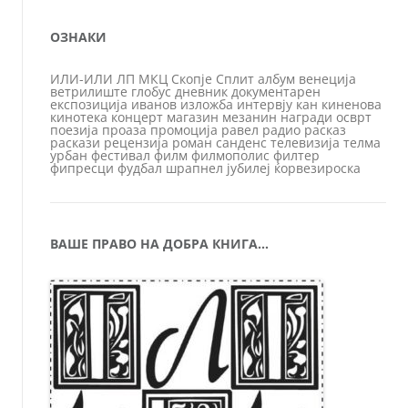
ОЗНАКИ
ИЛИ-ИЛИ
ЛП
МКЦ
Скопје
Сплит
албум
венеција
ветрилиште
глобус
дневник
документарен
експозиција
иванов
изложба
интервју
кан
киненова
кинотека
концерт
магазин
мезанин
награди
осврт
поезија
проаза
промоција
равел
радио
расказ
раскази
рецензија
роман
санденс
телевизија
телма
урбан
фестивал
филм
филмополис
филтер
фипресци
фудбал
шрапнел
јубилеј
ќорвезироска
ВАШЕ ПРАВО НА ДОБРА КНИГА…