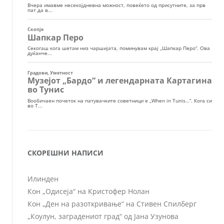
СКОРЕШНИ НАПИСИ
Илинден
Кон „Одисеја“ на Кристофер Нолан
Кон „Ден на разоткривање“ на Стивен Спилберг
„Коулун, заградениот град“ од Јана Узунова