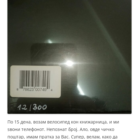
По 15 дена, возам велосипед кон книжарница, и ми
ѕвони телефонот. Непознат број. Ало, овде чичко
поштар, имам пратка за Вас. Супер, велам, како да