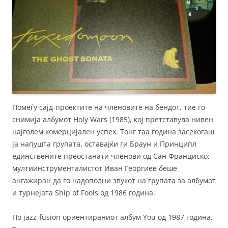
Помеѓу сајд-проектите на членовите на бендот, тие го
снимија албумот Holy Wars (1985), кој претставува нивен
најголем комерцијален успех. Тонг таа година засекогаш
ја напушта групата, оставајќи ги Браун и Принципл
единствените преостанати членови од Сан Франциско;
мултиинструменталистот Иван Георгиев беше
ангажиран да го надополни звукот на групата за албумот
и турнејата Ship of Fools од 1986 година.
По jazz-fusion ориентираниот албум You од 1987 година,