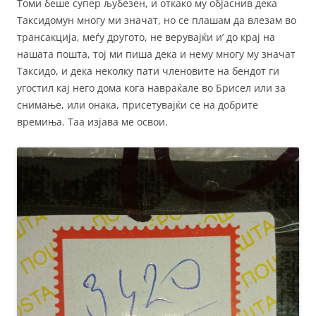
Томи беше супер љубезен, и откако му објаснив дека
Таксидомун многу ми значат, но се плашам да влезам во
трансакција, меѓу другото, не верувајќи и’ до крај на
нашата пошта, тој ми пиша дека и нему многу му значат
Таксидо, и дека неколку пати членовите на бендот ги
угостил кај него дома кога навраќале во Брисел или за
снимање, или онака, присетувајќи се на добрите
времиња. Таа изјава ме освои.