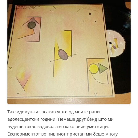
Таксидомун ги засакав уште од моите рани
адолесцентски години. Немаше друг бенд што ми
нудеше такво задоволство како овие уметници.
Експериментот во нивниот пристап ми беше многу