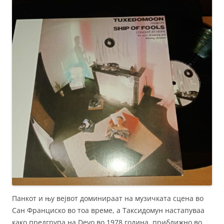
Панкот и њу вејвот доминираат на музичката сцена во
Сан Франциско во тоа време, а Таксидомун настапуваа
како предгрупа на Devo во 1978 година, приближно во