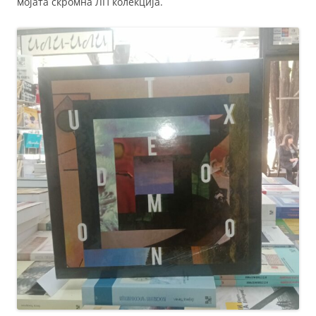
мојата скромна ЛП колекција.