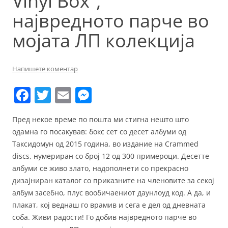
Vinyl Box“,
највредното парче во
мојата ЛП колекција
Напишете коментар
F
T
E
M
a
w
m
e
Пред некое време по пошта ми стигна нешто што
c
itt
ai
ss
одамна го посакував: бокс сет со десет албуми од
e
er
l
e
Таксидомун од 2015 година, во издание на Crammed
b
n
discs, нумериран со број 12 од 300 примероци. Десетте
албуми се живо злато, надополнети со прекрасно
o
g
дизајниран каталог со приказните на членовите за секој
o
er
албум засебно, плус вообичаениот даунлоуд код. А да, и
k
плакат, кој веднаш го врамив и сега е дел од дневната
соба. Живи радости! Го добив највредното парче во