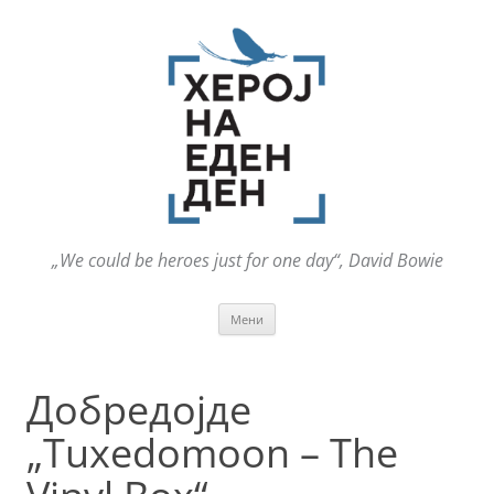
„We could be heroes just for one day“, David Bowie
Оди
Мени
на
содржината
Добредојде
„Tuxedomoon – The