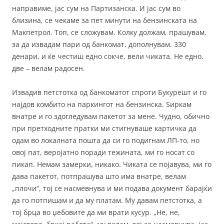
направиме, јас сум на Партизанска. И јас сум во
близина, се чекаме за пет минути на бензинската на
Макпетрол. Топ, се сложувам. Колку должам, прашувам,
за да извадам пари од банкомат, дополнувам. 330
денари, и ќе честиш едно сокче, вели чиката. Не едно,
две – велам радосен.
Извадив петстотка од банкоматот спроти Букурешт и го
најдов комбито на паркингот на бензинска. Ѕиркам
внатре и го здогледувам пакетот за мене. Чудно, обично
при претходните пратки ми стигнуваше картичка да
одам во локалната пошта да си го подигнам ЛП-то, но
овој пат, веројатно поради тежината, ми го носат со
пикап. Немам замерки, никако. Чиката се појавува, ми го
дава пакетот, потпрашува што има внатре, велам
„плочи“, тој се насмевнува и ми подава документ барајќи
да го потпишам и да му платам. Му давам петстотка, а
тој брца во џебовите да ми врати кусур. „Не, не,