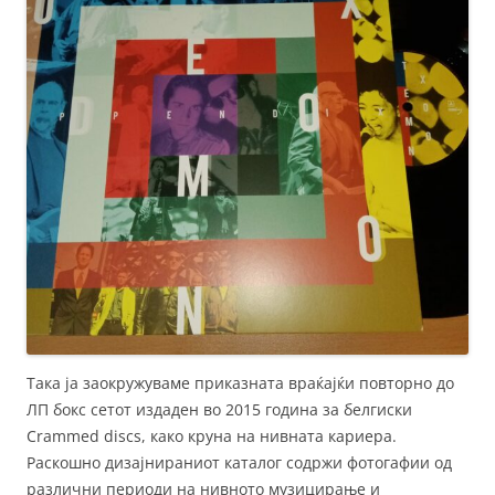
Така ја заокружуваме приказната враќајќи повторно до
ЛП бокс сетот издаден во 2015 година за белгиски
Crammed discs, како круна на нивната кариера.
Раскошно дизајнираниот каталог содржи фотогафии од
различни периоди на нивното музицирање и