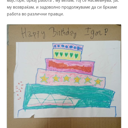
мајсторе, бркај работа“, му велам, тој се насмевнува, јас
му возвраќам, и задоволно продолжуваме да си бркаме
работа во различни правци.