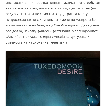
инспиративен, и неретко нивната музика ја употребував
за џинглови во медимуите во кои подоцна работев (на
радио и на ТВ). И не само тоа, саундтрак за многу
непрофесионални филмчиња снимени во младоста беа
токму музиките на бендот од Сан Франциско. Два од нив
беа дел од неколку филмски фестивали, а легендарниот
„Алкал“ се прикажа во една емисија за културата и
уметноста на национална телевизија.