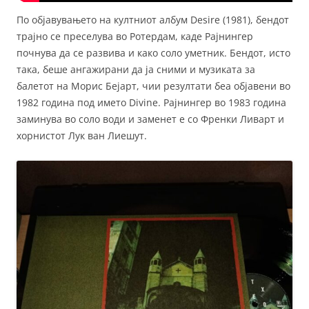
По објавувањето на култниот албум Desire (1981), бендот
трајно се преселува во Ротердам, каде Рајнингер
почнува да се развива и како соло уметник. Бендот, исто
така, беше ангажирани да ја сними и музиката за
балетот на Морис Бејарт, чии резултати беа објавени во
1982 година под името Divine. Рајнингер во 1983 година
заминува во соло води и заменет е со Френки Ливарт и
хорнистот Лук ван Лиешут.