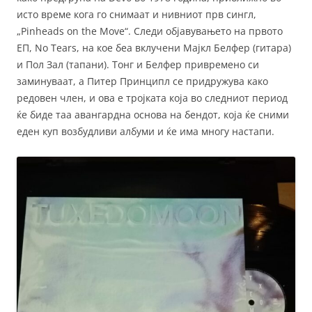
исто време кога го снимаат и нивниот прв сингл,
„Pinheads on the Move“. Следи објавувањето на првото
ЕП, No Tears, на кое беа вклучени Мајкл Белфер (гитара)
и Пол Зал (тапани). Тонг и Белфер привремено си
заминуваат, а Питер Принципл се придружува како
редовен член, и ова е тројката која во следниот период
ќе биде таа авангардна основа на бендот, која ќе сними
еден куп возбудливи албуми и ќе има многу настапи.