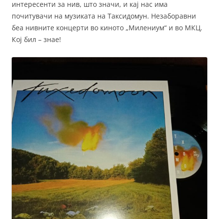
интересенти за нив, што значи, и кај нас има
почитувачи на музиката на Таксидомун. Незаборавни
беа нивните концерти во киното „Милениум“ и во МКЦ.
Кој бил – знае!