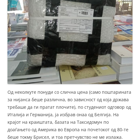
Од неколкуте понуди со слична цена (само поштарината
за нијанса беше различна, во зависност од која држава
требаше да ги пратат плочите), по студениот одговор од
Италија и Германија, ја избрав онаа од Белгија. На
крајот на краиштата, базата на Таксидомун по
доаѓањето од Америка во Европа на почетокот од 80-те
беше токму Брисел, и тоа претчувство не ме излажа.