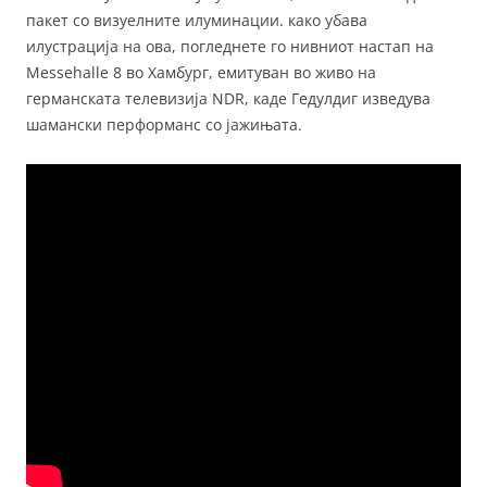
пакет со визуелните илуминации. како убава
илустрација на ова, погледнете го нивниот настап на
Messehalle 8 во Хамбург, емитуван во живо на
германската телевизија NDR, каде Гедулдиг изведува
шамански перформанс со јажињата.