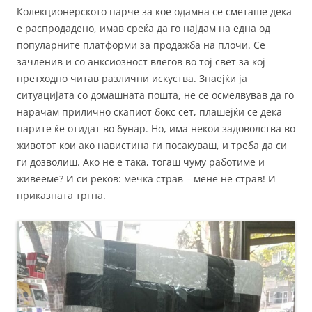
Колекционерското парче за кое одамна се сметаше дека
е распродадено, имав среќа да го најдам на една од
популарните платформи за продажба на плочи. Се
зачленив и со анксиозност влегов во тој свет за кој
претходно читав различни искуства. Знаејќи ја
ситуацијата со домашната пошта, не се осмелвував да го
нарачам прилично скапиот бокс сет, плашејќи се дека
парите ќе отидат во бунар. Но, има некои задоволства во
животот кои ако навистина ги посакуваш, и треба да си
ги дозволиш. Ако не е така, тогаш чуму работиме и
живееме? И си реков: мечка страв – мене не страв! И
приказната тргна.