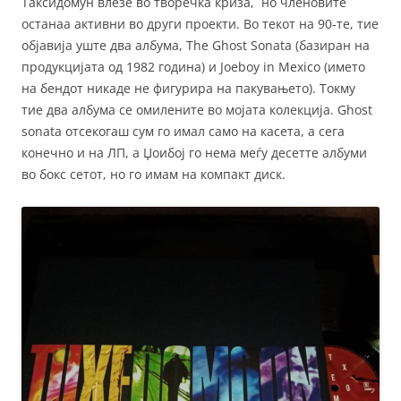
Таксидомун влезе во творечка криза, но членовите
останаа активни во други проекти. Во текот на 90-те, тие
објавија уште два албума, The Ghost Sonata (базиран на
продукцијата од 1982 година) и Joeboy in Mexico (името
на бендот никаде не фигурира на пакувањето). Токму
тие два албума се омилените во мојата колекција. Ghost
sonata отсекогаш сум го имал само на касета, а сега
конечно и на ЛП, а Џоибој го нема меѓу десетте албуми
во бокс сетот, но го имам на компакт диск.