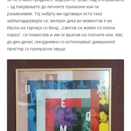
– од пакувањето до личните приказни кои ги
разменивме. Тој набргу ми одговори исто така
заблагодарувајќи се, велејќи дека во моментов е во
Ирска на турнеја со бенд. „Светов си живее со полна
пареа“, си помислив и им се вратив на плочите кои, еве,
до ден-денес секојдневно го исполнуваат домашниот
простор со прекрасни звуци.