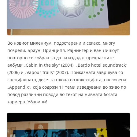
Во новиот милениум, подостарени и секако, многу
позрели, Браун, Принципл, Рајнингер и ван Лишоут
повторно се собраа за да ги издадат прекрасните
албуми „Cabin in the sky“ (2004), „Bardo hotel soundtrack“
(2006) и „Vapour trails“ (2007). Приказната завршува со
специјалната, десетта плоча во колекцијата, насловена
„Appendix“, која содржи 11 теми изведувани во живо по
повод различни поводи во текот на нивната богата
кариера. Убавини!