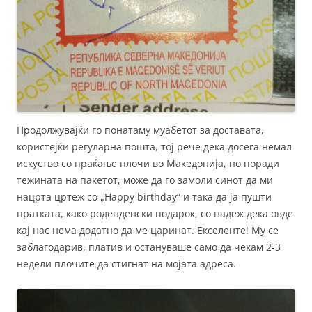
Продолжувајќи го понатаму муабетот за доставата,
користејќи регуларна пошта, тој рече дека досега немал
искуство со праќање плочи во Македонија, но поради
тежината на пакетот, може да го замоли синот да ми
нацрта цртеж со „Happy birthday“ и така да ја пушти
пратката, како роденденски подарок, со надеж дека овде
кај нас нема додатно да ме царинат. Екселенте! Му се
заблагодарив, платив и остануваше само да чекам 2-3
недели плочите да стигнат на мојата адреса.