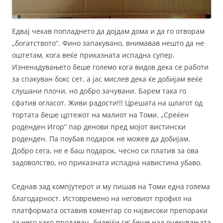
Едвај чекав попладнето да дојдам дома и да го отворам
„богатството“. Фино запакувано, внимавав нешто да не
оштетам, кога веќе приказната испадна супер.
Изненадувањето беше големо кога видов дека се работи
за спакуван бокс сет, а јас мислев дека ќе добијам веќе
слушани плочи, но добро зачувани. Барем така го
сфатив огласот. Живи радости!!! Црешата на шлагот од
тортата беше цртежот на малиот на Томи. „Среќен
роденден Игор“ пар денови пред мојот вистински
роденден. Па поубав подарок не можев да добијам.
Добро сега, не е баш подарок, чесно си платив за ова
задоволство, но приказната испадна навистина убаво.
Седнав зад компјутерот и му пишав на Томи една голема
благодарност. Истовремено на неговиот профил на
платформата оставив коментар со највисоки препораки
за него како продавач, бидејќи се’ беше над очекувањата