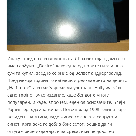
Инаку, пред ова, во домашната ЛП колекција одамна го
имав албумот „Desire“, како една од првите плочи што
сум ги купил, заедно со оние од Велвет андрерграунд.
Пред некоја година го набавив и реизданието на дебито
„Half mute“, а во меѓувреме ми улетаа и „Holly wars“ и
едно тројно грчко издание, каде бендот е многу
популарен, и каде, впрочем, еден од основачите, Блејн
Рајнингер, одамна живее. Поточно, од 1998 година тој е
резидент на Атина, каде живее со својата сопруга и
синот. Кога веќе го добив бокс сетот, решив да ги
оттуѓам овие изданија, и за среќа, имаше доволно