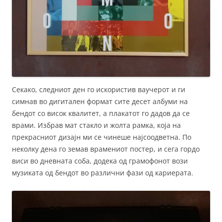
Секако, следниот ден го искористив ваучерот и ги
симнав во дигитален формат сите десет албуми на
бендот со висок квалитет, а плакатот го дадов да се
врами. Избрав мат стакло и жолта рамка, која на
прекрасниот дизајн ми се чинеше најсоодветна. По
неколку дена го земав врамениот постер, и сега гордо
виси во дневната соба, додека од грамофонот вози
музиката од бендот во различни фази од кариерата.