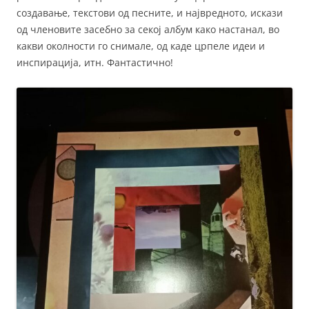
создавање, текстови од песните, и највредното, искази
од членовите засебно за секој албум како настанал, во
какви околности го снимале, од каде црпеле идеи и
инспирација, итн. Фантастично!