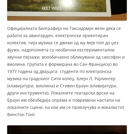
Официјалната биографија на Таксидомун вели дека се
работи за авангарден, електронски ориентиран
колектив, чија музика се движи од њу вејв поп до џез
фјужн, надополнета со необични експериментални
звучни пејзажи, воообичаено обликувани од саксофон и
виолина. Групата е формирана во Сан Франциско во
1977 година од двајцата студенти по електронска
музика на градскиот Сити колеџ, Блејн Л. Рајнингер
(клавијатури, виолина) и Стивен Браун (клавијатури,
други инструменти). Локалните театарски врски на
Браун им обезбедија опрема и повремени настапи на
локалните сцени, на кои им се приклучува и вокалистот
Винстон Тонг.