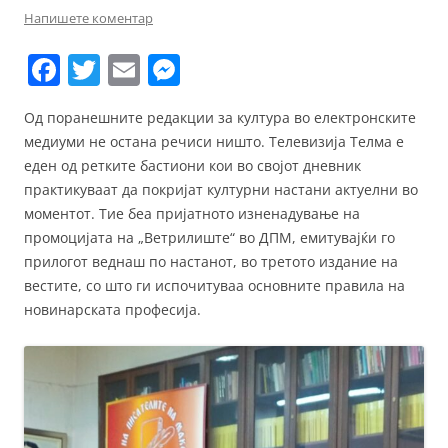
Напишете коментар
F
T
E
M
a
w
m
e
Од поранешните редакции за култура во електронските
c
itt
ai
ss
медиуми не остана речиси ништо. Телевизија Телма е
e
er
l
e
еден од ретките бастиони кои во својот дневник
b
n
практикуваат да покријат културни настани актуелни во
моментот. Тие беа пријатното изненадување на
o
g
промоцијата на „Ветрилиште“ во ДПМ, емитувајќи го
o
er
прилогот веднаш по настанот, во третото издание на
k
вестите, со што ги испочитуваа основните правила на
новинарската професија.