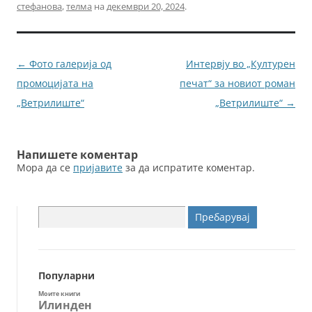
e
er
l
e
стефанова
,
телма
на
декември 20, 2024
.
b
n
o
g
o
er
Навигација
←
Фото галерија од
Интервју во „Културен
k
за
промоцијата на
печат“ за новиот роман
написи
„Ветрилиште“
„Ветрилиште“
→
Напишете коментар
Мора да се
пријавите
за да испратите коментар.
Пребарувај
за:
Популарни