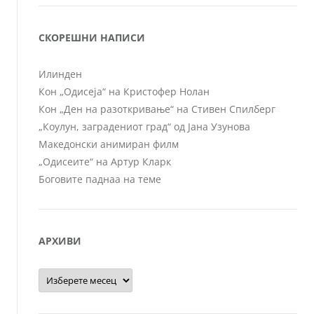
СКОРЕШНИ НАПИСИ
Илинден
Кон „Одисеја“ на Кристофер Нолан
Кон „Ден на разоткривање“ на Стивен Спилберг
„Коулун, заградениот град“ од Јана Узунова
Македонски анимиран филм
„Одисеите“ на Артур Кларк
Боговите паднаа на теме
АРХИВИ
Архиви