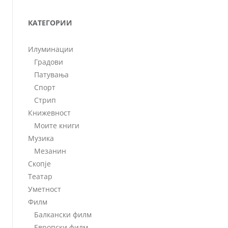
КАТЕГОРИИ
Илуминации
Градови
Патувања
Спорт
Стрип
Книжевност
Моите книги
Музика
Мезанин
Скопје
Театар
Уметност
Филм
Балкански филм
Европски филм