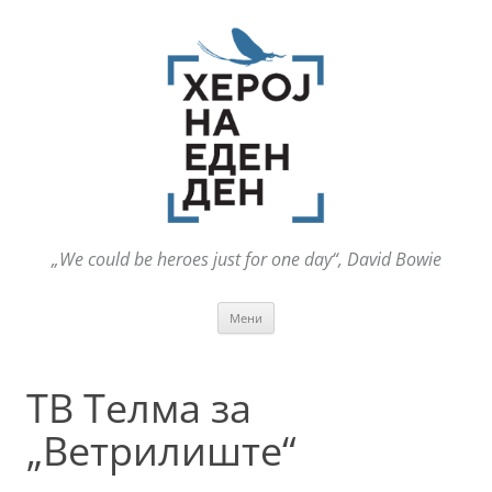
„We could be heroes just for one day“, David Bowie
Оди
Мени
на
содржината
ТВ Телма за
„Ветрилиште“