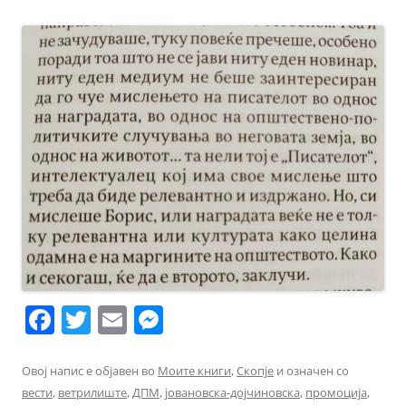
F
T
E
M
a
w
m
e
c
itt
ai
ss
Овој напис е објавен во
Моите книги
,
Скопје
и означен со
вести
,
ветрилиште
,
ДПМ
,
јовановска-дојчиновска
,
промоција
,