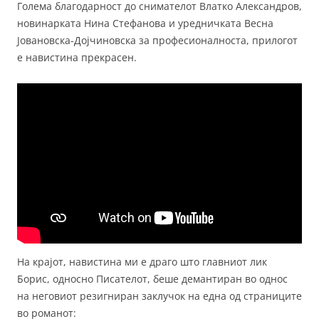
Голема благодарност до снимателот Влатко Александров,
новинарката Нина Стефанова и уредничката Весна
Јовановска-Дојчиновска за професионалноста, прилогот
е навистина прекрасен.
На крајот, навистина ми е драго што главниот лик
Борис, односно Писателот, беше демантиран во однос
на неговиот резигниран заклучок на една од страниците
во романот: