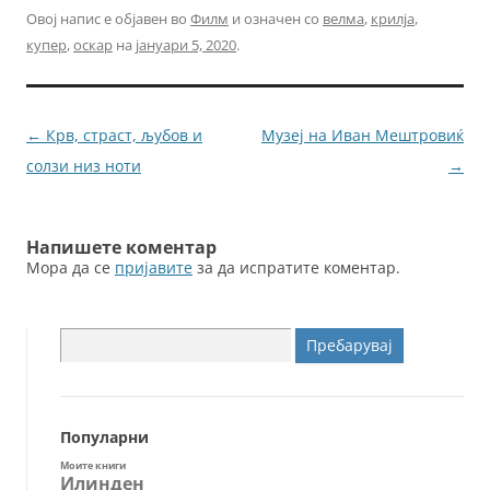
c
itt
ai
ss
Овој напис е објавен во
Филм
и означен со
велма
,
крилја
,
купер
,
оскар
на
јануари 5, 2020
.
e
er
l
e
b
n
o
g
Навигација
←
Крв, страст, љубов и
Музеј на Иван Мештровиќ
o
er
за
солзи низ ноти
→
k
написи
Напишете коментар
Мора да се
пријавите
за да испратите коментар.
Пребарувај
за:
Популарни