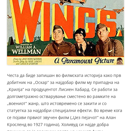
Честа да биде запишан во филмската историја како прв
добитник на „Оскар“ за најдобар филм му припадна на
„Крилја“ на продуцентот Лисиен Хабард. Се работи за
долгометражно остварување сместено во рамките на
„воениот“ жанр, што истовремено се закити и со
статуетка за најдобри специјални ефекти. Во време кога
се појави првиот звучен филм („Џез пејачот“ на Алан
Кросленд во 1927 година), Холивуд си најде добра