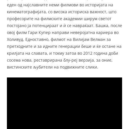
еден од најславните неми филмови во историјата на
кинематографијата, со висока историска важност, што
професорите на филмските академии ширум светот
постојано ја потенцираат и ѝ се навраќаат. Башка, после
овој филм Гари Купер направи неверојатна кариера во
Холивуд. Едноставно, филмот на Вилијам Велман за
претходните и за идните генерации беше и ќе остане на
крилјата на славата, и токму затоа во 2012 година доби
сосема нова, реставрирана блу-реј верзија, за оние,
вистинските љубители на подвижните слики.