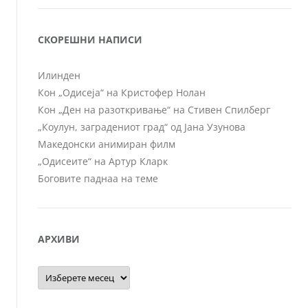
СКОРЕШНИ НАПИСИ
Илинден
Кон „Одисеја“ на Кристофер Нолан
Кон „Ден на разоткривање“ на Стивен Спилберг
„Коулун, заградениот град“ од Јана Узунова
Македонски анимиран филм
„Одисеите“ на Артур Кларк
Боговите паднаа на теме
АРХИВИ
Архиви