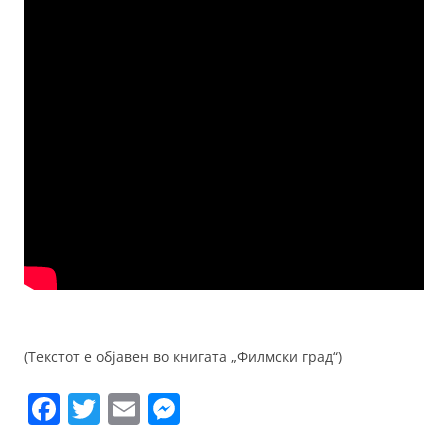
(Текстот е објавен во книгата „Филмски град“)
F
T
E
M
a
w
m
e