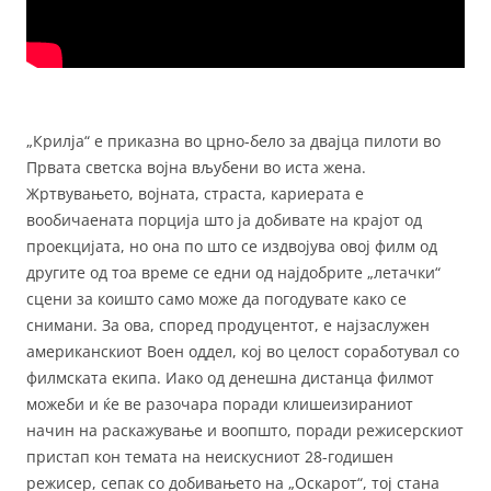
„Крилја“ е приказна во црно-бело за двајца пилоти во
Првата светска војна вљубени во иста жена.
Жртвувањето, војната, страста, кариерата е
вообичаената порција што ја добивате на крајот од
проекцијата, но она по што се издвојува овој филм од
другите од тоа време се едни од најдобрите „летачки“
сцени за коишто само може да погодувате како се
снимани. За ова, според продуцентот, е најзаслужен
американскиот Воен оддел, кој во целост соработувал со
филмската екипа. Иако од денешна дистанца филмот
можеби и ќе ве разочара поради клишеизираниот
начин на раскажување и воопшто, поради режисерскиот
пристап кон темата на неискусниот 28-годишен
режисер, сепак со добивањето на „Оскарот“, тој стана