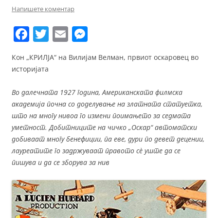
Напишете коментар
F
T
E
M
a
w
m
e
Кон „КРИЛЈА“ на Вилијам Велман, првиот оскаровец во
c
itt
ai
ss
историјата
e
er
l
e
b
n
Во далечната 1927 година, Американската филмска
академија почна со доделување на златната статуетка,
o
g
што на многу нивоа го измени поимањето за седмата
o
er
уметност. Добитниците на чичко „Оскар“ автоматски
k
добиваат многу бенефиции, па еве, дури по девет децении,
лауреатите го задржуваат правото сè уште да се
пишува и да се зборува за нив