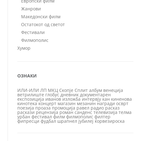
Европски филм
Жанрови
Македонски филм
Остатокот од светот
Фестивали
Филмополис
Хумор
ОЗНАКИ
ИЛИ-ИЛИ
ЛП
МКЦ
Скопје
Сплит
албум
венеција
ветрилиште
глобус
дневник
документарен
експозиција
иванов
изложба
интервју
кан
киненова
кинотека
концерт
магазин
мезанин
награди
осврт
поезија
проаза
промоција
равел
радио
расказ
раскази
рецензија
роман
санденс
телевизија
телма
урбан
фестивал
филм
филмополис
филтер
фипресци
фудбал
шрапнел
јубилеј
ќорвезироска