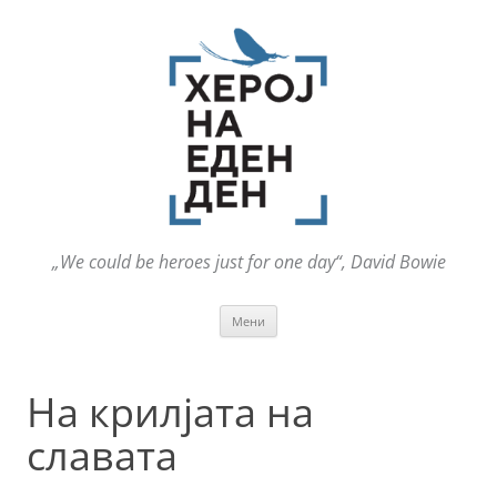
„We could be heroes just for one day“, David Bowie
Оди
Мени
на
содржината
На крилјата на
славата