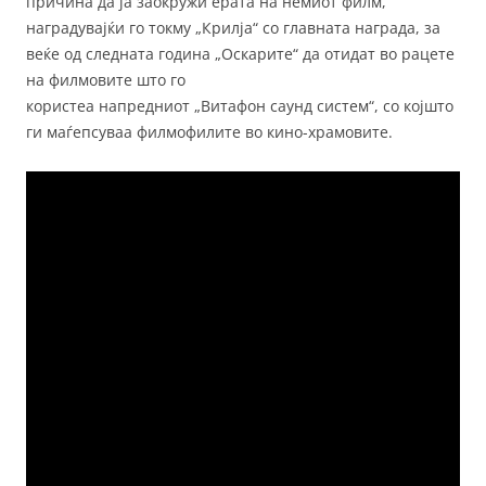
причина да ја заокружи ерата на немиот филм,
наградувајќи го токму „Крилја“ со главната награда, за
веќе од следната година „Оскарите“ да отидат во рацете
на филмовите што го
користеа напредниот „Витафон саунд систем“, со којшто
ги маѓепсуваа филмофилите во кино-храмовите.