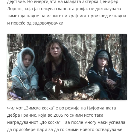
дејствие. Но енергијата на младата актерка Џенифер
Лоренс, која ја толкува главната ролја, не дозволувала
тимот да падне на испитот и крајниот производ испадна
и повеќе од задоволувачки.
Филмот „Зимска коска“ е во режија на Њујорчанката
Дебра Граник, која во 2005 го сними исто така
наградуваниот „До коска“. Таа после многу маки успеала
да присобере пари за да го сними новото остварување