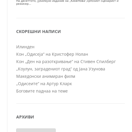
СКОРЕШНИ НАПИСИ
Илинден
Кон „Одисеја“ на Кристофер Нолан
Кон „Ден на разоткривање“ на Стивен Спилберг
„Коулун, заградениот град“ од Јана Узунова
Македонски анимиран филм
„Одисеите“ на Артур Кларк
Боговите паднаа на теме
АРХИВИ
Архиви