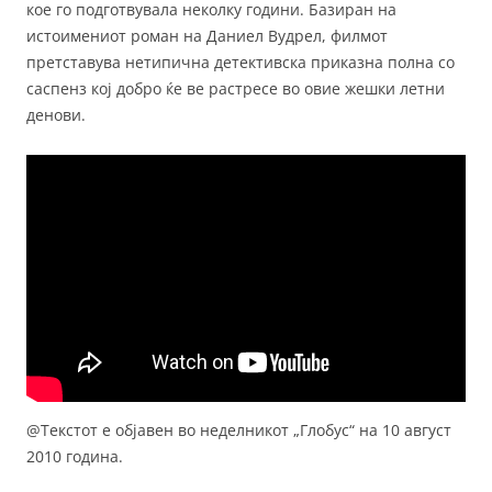
кое го подготвувала неколку години. Базиран на
истоимениот роман на Даниел Вудрел, филмот
претставува нетипична детективска приказна полна со
саспенз кој добро ќе ве растресе во овие жешки летни
денови.
@Текстот е објавен во неделникот „Глобус“ на 10 август
2010 година.