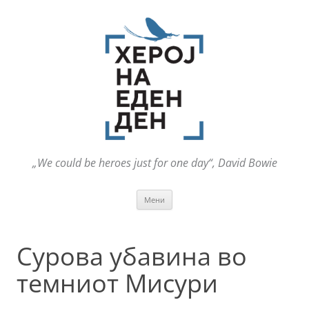
„We could be heroes just for one day“, David Bowie
Оди
Мени
на
содржината
Сурова убавина во
темниот Мисури