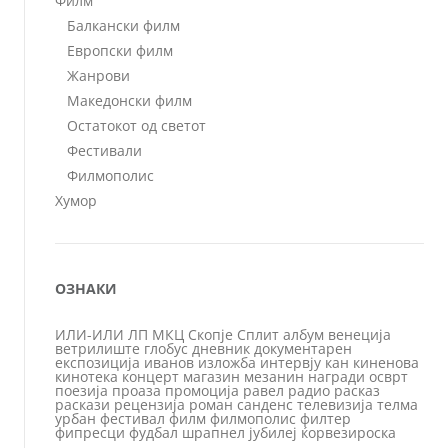
Филм
Балкански филм
Европски филм
Жанрови
Македонски филм
Остатокот од светот
Фестивали
Филмополис
Хумор
ОЗНАКИ
ИЛИ-ИЛИ
ЛП
МКЦ
Скопје
Сплит
албум
венеција
ветрилиште
глобус
дневник
документарен
експозиција
иванов
изложба
интервју
кан
киненова
кинотека
концерт
магазин
мезанин
награди
осврт
поезија
проаза
промоција
равел
радио
расказ
раскази
рецензија
роман
санденс
телевизија
телма
урбан
фестивал
филм
филмополис
филтер
фипресци
фудбал
шрапнел
јубилеј
ќорвезироска