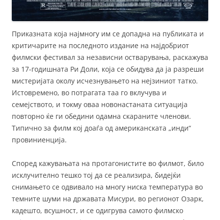
Приказната која најмногу им се допадна на публиката и
критичарите на последното издание на најдобриот
филмски фестивал за независни остварувања, раскажува
за 17-годишната Ри Доли, која се обидува да ја разреши
мистеријата околу исчезнувањето на нејзиниот татко.
Истовремено, во потрагата таа го вклучува и
семејството, и токму оваа новонастаната ситуација
повторно ќе ги обедини одамна скараните членови.
Типично за филм кој доаѓа од американската „инди“
провиниенција.
Според кажувањата на протагонистите во филмот, било
исклучително тешко тој да се реализира, бидејќи
снимањето се одвивало на многу ниска температура во
темните шуми на државата Мисури, во регионот Озарк,
кадешто, всушност, и се одигрува самото филмско