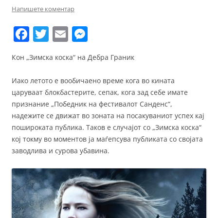
Напишете коментар
F
T
E
M
a
w
m
e
Кон „Зимска коска“ на Дебра Граник
c
itt
ai
ss
e
er
l
e
Иако летото е вообичаено време кога во кината
b
n
царуваат блокбастерите, сепак, кога зад себе имате
признание „Победник на фестивалот Санденс“,
o
g
надежите се движат во зоната на посакуваниот успех кај
o
er
пошироката публика. Таков е случајот со „Зимска коска“
k
кој токму во моментов ја маѓепсува публиката со својата
заводлива и сурова убавина.