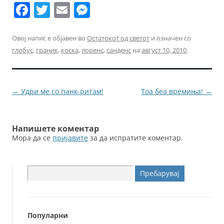
F
T
E
M
a
w
m
e
c
itt
ai
ss
Овој напис е објавен во
Остатокот од светот
и означен со
глобус
,
граник
,
коска
,
лоренс
,
санденс
на
август 10, 2010
.
e
er
l
e
b
n
o
g
Навигација
←
Удри ме со панк-ритам!
Тоа беа времиња!
→
o
er
за
k
написи
Напишете коментар
Мора да се
пријавите
за да испратите коментар.
Пребарувај
за:
Популарни