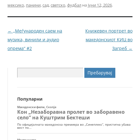
мексико
,
панини
,
сад
,
светско
,
фудбал
на
јуни 12, 2026
.
e
er
l
e
b
n
o
g
Навигација
←
„Меѓународен саем на
Книжевен портрет во
o
er
за
музика, винили и аудио
македонскиот КИЦ во
k
написи
опрема“ #2
Загреб
→
Пребарувај
за:
Популарни