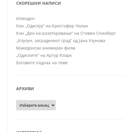
СКОРЕШНИ НАПИСИ
Илинден
Кон „Одисеја“ на Кристофер Нолан
Кон „Ден на разоткривање“ на Стивен Спилберг
„Коулун, заградениот град“ од Јана Узунова
Македонски анимиран филм
„Одисеите“ на Артур Кларк
Боговите паднаа на теме
АРХИВИ
Архиви