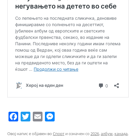
F
T
E
M
a
w
m
e
c
itt
ai
ss
Овој напис е објавен во
Спорт
и означен со
2026
,
албум
,
канада
,