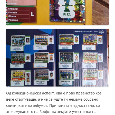
Од колекционерски аспект, ова е прво првенство кое
веќе стартуваше, а ние се’ уште ги немаме собрано
сликичките во албумот. Причината е едноставна: со
зголемувањето на бројот на земјите-учеснички на