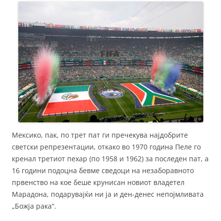
Мексико, пак, по трет пат ги пречекува најдобрите
светски репрезентации, откако во 1970 година Пеле го
кренал третиот пехар (по 1958 и 1962) за последен пат, а
16 години подоцна бевме сведоци на незаборавното
првенство на кое беше крунисан новиот владетел
Марадона, подарувајќи ни ја и ден-денес непојмливата
„Божја рака“.