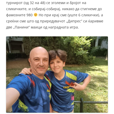
турнирот (од 32 на 48) се зголеми и бројот на
сликичките, и собирај-собирај, никако да стигнеме до
фамозните 980
Но при крај сме (уште 6 сликички), а
среќни сме што од приредувачот „Дипрес“ си ќаривме
две „Панини“ маици од наградната игра.