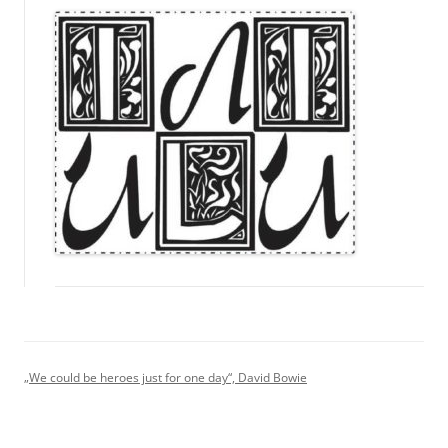
„We could be heroes just for one day“, David Bowie