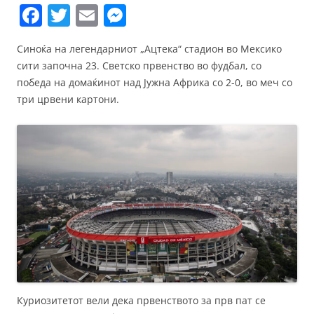
F
T
E
M
a
w
m
e
Синоќа на легендарниот „Aцтека“ стадион во Мексико
c
itt
ai
ss
сити започна 23. Светско првенство во фудбал, со
e
er
l
e
победа на домаќинот над Јужна Африка со 2-0, во меч со
b
n
три црвени картони.
o
g
o
er
k
Куриозитетот вели дека првенството за прв пат се