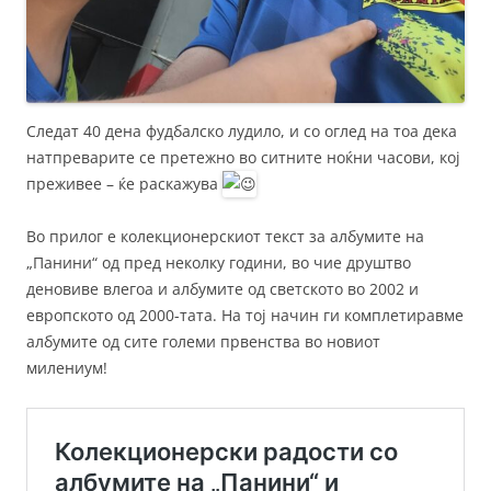
Следат 40 дена фудбалско лудило, и со оглед на тоа дека
натпреварите се претежнo во ситните ноќни часови, кој
преживее – ќе раскажува
Во прилог е колекционерскиот текст за албумите на
„Панини“ од пред неколку години, во чие друштво
деновиве влегоа и албумите од светското во 2002 и
европското од 2000-тата. На тој начин ги комплетиравме
албумите од сите големи првенства во новиот
милениум!