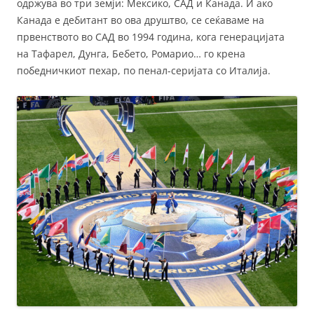
одржува во три земји: Мексико, САД и Канада. И ако
Канада е дебитант во ова друштво, се сеќаваме на
првенството во САД во 1994 година, кога генерацијата
на Тафарел, Дунга, Бебето, Ромарио… го крена
победничкиот пехар, по пенал-серијата со Италија.