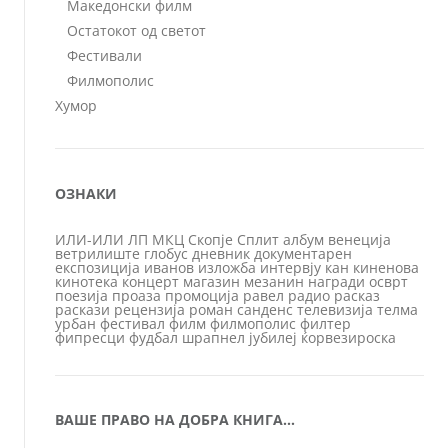
Македонски филм
Остатокот од светот
Фестивали
Филмополис
Хумор
ОЗНАКИ
ИЛИ-ИЛИ
ЛП
МКЦ
Скопје
Сплит
албум
венеција
ветрилиште
глобус
дневник
документарен
експозиција
иванов
изложба
интервју
кан
киненова
кинотека
концерт
магазин
мезанин
награди
осврт
поезија
проаза
промоција
равел
радио
расказ
раскази
рецензија
роман
санденс
телевизија
телма
урбан
фестивал
филм
филмополис
филтер
фипресци
фудбал
шрапнел
јубилеј
ќорвезироска
ВАШЕ ПРАВО НА ДОБРА КНИГА…