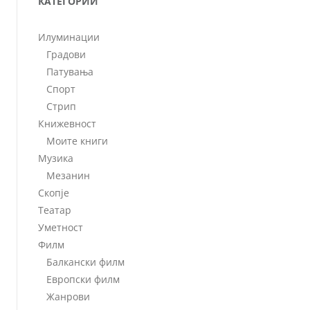
КАТЕГОРИИ
Илуминации
Градови
Патувања
Спорт
Стрип
Книжевност
Моите книги
Музика
Мезанин
Скопје
Театар
Уметност
Филм
Балкански филм
Европски филм
Жанрови