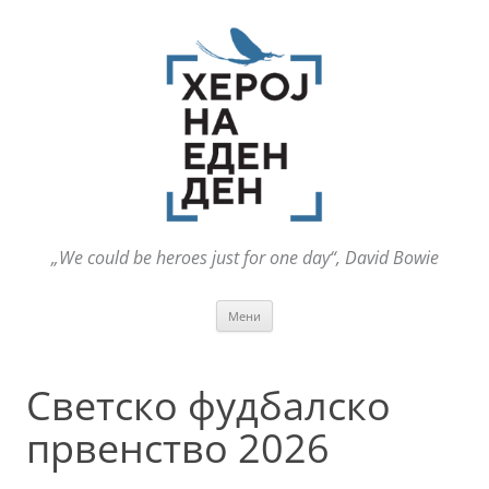
„We could be heroes just for one day“, David Bowie
Оди
Мени
на
содржината
Светско фудбалско
првенство 2026