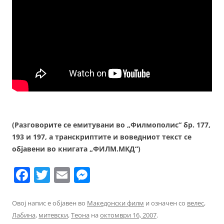
(Разговорите се емитувани во „Филмополис“ бр. 177,
193 и 197, а транскриптите и воведниот текст се
објавени во книгата „ФИЛМ.МКД“)
F
T
E
M
a
w
m
e
c
itt
ai
ss
Овој напис е објавен во
Македонски филм
и означен со
велес
,
Лабина
,
митевски
,
Теона
на
октомври 16, 2007
.
e
er
l
e