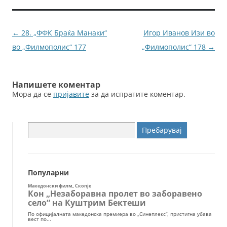
b
n
o
g
Навигација
←
28. „ФФК Браќа Манаки“
Игор Иванов Изи во
o
er
за
во „Филмополис“ 177
„Филмополис“ 178
→
k
написи
Напишете коментар
Мора да се
пријавите
за да испратите коментар.
Пребарувај
за:
Популарни