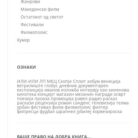
Жанрови
Македонски филм
Остатокот од светот
Фестивали
Филмополис
Хумор
ОЗНАКИ
ИЛИ-ИЛИ
ЛП
МКЦ
Скопје
Сплит
албум
венеција
ветрилиште
глобус
дневник
документарен
експозиција
иванов
изложба
интервју
кан
киненова
кинотека
концерт
магазин
мезанин
награди
осврт
поезија
проаза
промоција
равел
радио
расказ
раскази
рецензија
роман
санденс
телевизија
телма
урбан
фестивал
филм
филмополис
филтер
фипресци
фудбал
шрапнел
јубилеј
ќорвезироска
ВАШЕ ПРАВО НА ДОБРА КНИГА…