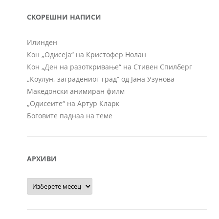
СКОРЕШНИ НАПИСИ
Илинден
Кон „Одисеја“ на Кристофер Нолан
Кон „Ден на разоткривање“ на Стивен Спилберг
„Коулун, заградениот град“ од Јана Узунова
Македонски анимиран филм
„Одисеите“ на Артур Кларк
Боговите паднаа на теме
АРХИВИ
Архиви