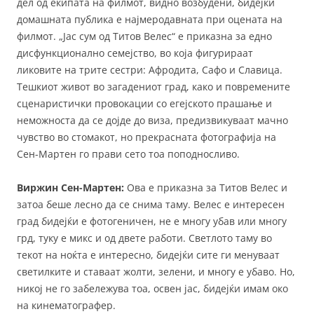
дел од екипата на филмот, видно возбудени, бидејќи
домашната публика е најмеродавната при оцената на
филмот. „Јас сум од Титов Велес“ е приказна за едно
дисфункционално семејство, во која фигурираат
ликовите на трите сестри: Афродита, Сафо и Славица.
Тешкиот живот во загадениот град, како и повремените
сценаристички провокации со егејското прашање и
неможноста да се дојде до виза, предизвикуваат мачно
чувство во стомакот, но прекрасната фотографија на
Сен-Мартен го прави сето тоа поподносливо.
Виржин Сен-Мартен:
Ова е приказна за Титов Велес и
затоа беше лесно да се снима таму. Велес е интересен
град бидејќи е фотогеничен, не е многу убав или многу
грд, туку е микс и од двете работи. Светлото таму во
текот на ноќта е интересно, бидејќи сите ги менуваат
светилките и ставаат жолти, зелени, и многу е убаво. Но,
никој не го забележува тоа, освен јас, бидејќи имам око
на кинематографер.