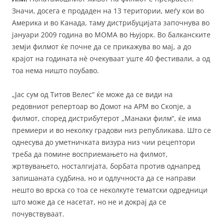
Значи, досега е продаден на 13 територии, меѓу кои во
Америка и во Канада, таму дистрибуцијата започнува во
јануари 2009 година во МОМА во Њујорк. Во балканските
земји филмот ќе почне да се прикажува во мај, а до
крајот на годината нè очекуваат уште 40 фестивали, а од
тоа нема ништо поубаво.
„Јас сум од Титов Велес“ ќе може да се види на
редовниот репертоар во Домот на АРМ во Скопје, а
филмот, според дистрибутерот „Манаки филм“, ќе има
премиери и во неколку градови низ републикава. Што се
однесува до уметничката визура низ чии рецептори
треба да помине восприемањето на филмот,
жртвувањето, носталгијата, борбата против однапред
запишаната судбина, но и одлучноста да се направи
нешто во врска со тоа се неколкуте тематски одредници
што може да се насетат, но не и докрај да се
почувствуваат.