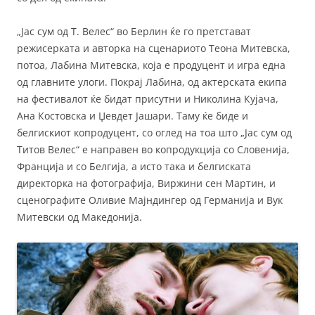
„Јас сум од Т. Велес“ во Берлин ќе го претстават
режисерката и авторка на сценариото Теона Митевска,
потоа, Лабина Митевска, која е продуцент и игра една
од главните улоги. Покрај Лабина, од актерската екипа
на фестивалот ќе бидат присутни и Николина Кујача,
Ана Костовска и Џевдет Јашари. Таму ќе биде и
белгискиот копродуцент, со оглед на тоа што „Јас сум од
Титов Велес“ е направен во копродукција со Словенија,
Франција и со Белгија, а исто така и белгиската
директорка на фотографија, Виржини сен Мартин, и
сценографите Оливие Мајндингер од Германија и Вук
Митевски од Македонија.