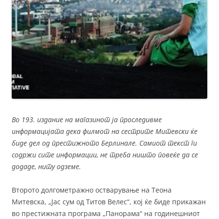
Во 193. издание на магазинот ја проследивме
информацијата дека филмот на сестрите Митевски ќе
биде дел од престижното Берлинале. Самиот текст ги
содржи сите информации, не треба ништо повеќе да се
додаде, ниту одземе.
Второто долгометражно остварување на Теона
Митевска, „Јас сум од Титов Велес“, кој ќе биде прикажан
во престижната програма „Панорама“ на годинешниот