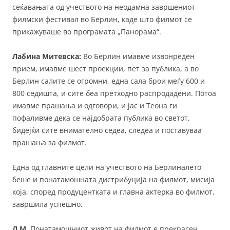
сеќавањата од учеството на неодамна завршениот
филмски фестивал во Берлин, каде што филмот се
прикажуваше во програмата „Панорама“.
Лабина Митевска:
Во Берлин имавме извонреден
прием, имавме шест проекции, пет за публика, а во
Берлин салите се огромни, една сала брои меѓу 600 и
800 седишта, и сите беа претходно распродадени. Потоа
имавме прашања и одговори, и јас и Теона ги
пофаливме дека се најдобрата публика во светот,
бидејќи сите внимателно седеа, следеа и поставуваа
прашања за филмот.
Една од главните цели на учеството на Берлиналето
беше и понатамошната дистрибуција на филмот, мисија
која, според продуцентката и главна актерка во филмот,
завршила успешно.
Л.М.
Понатамошниот живот на филмот е прекрасен.