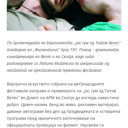
По променадата на Берлиналето, „Јас сум од Титов Велес“
повторно во „Филмополис“ број 197. Повод – домашната
кинопремиера во Велес и во Скопје, каде што
разговаравме со Лабина Митевска за импресиите од
настапот на престижниот германски фестивал.
Веројатно искуството собрано на меѓународните
фестивали направи и премиерата на „Јас сум од Титов
Велес“ во Домот на АРМ во Скопје да изгледа навистина
добро. Црвен килим, бенд во живо, рекламен материјал,
давање автограми беа дел од предвидената и остварена
програма пред званичното започнување на
официјалната проекција на филмот. Најсвежи се