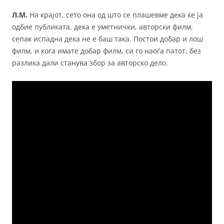
Л.M.
На крајот, сето она од што се плашевме дека ќе ја
одбие публиката, дека е уметнички, авторски филм,
сепак испадна дека не е баш така. Постои добар и лош
филм, и кога имате добар филм, си го наоѓа патот, без
разлика дали станува збор за авторско дело.