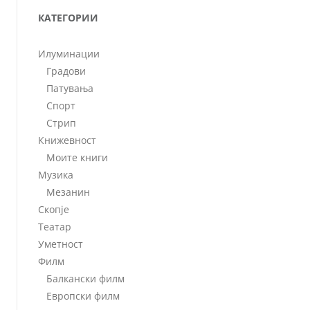
КАТЕГОРИИ
Илуминации
Градови
Патувања
Спорт
Стрип
Книжевност
Моите книги
Музика
Мезанин
Скопје
Театар
Уметност
Филм
Балкански филм
Европски филм