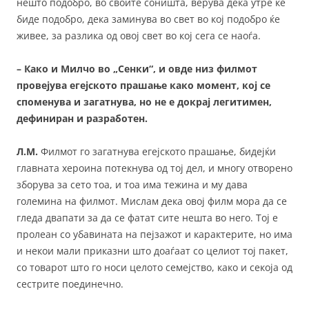
нешто подобро, во своите соништа, верува дека утре ќе
биде подобро, дека заминува во свет во кој подобро ќе
живее, за разлика од овој свет во кој сега се наоѓа.
– Како и Милчо во „Сенки“, и овде низ филмот
провејува егејското прашање како момент, кој се
споменува и загатнува, но не е докрај легитимен,
дефиниран и разработен.
Л.М.
Филмот го загатнува егејското прашање, бидејќи
главната хероина потекнува од тој дел, и многу отворено
зборува за сето тоа, и тоа има тежина и му дава
големина на филмот. Мислам дека овој филм мора да се
гледа двапати за да се фатат сите нешта во него. Тој е
пролеан со убавината на пејзажот и карактерите, но има
и некои мали приказни што доаѓаат со целиот тој пакет,
со товарот што го носи целото семејство, како и секоја од
сестрите поединечно.