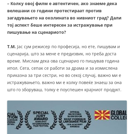
– Колку овој филм е автентичен, ако знаеме дека
велешани со години протестираат против
загадувањето на околината во нивниот град? Дали
тој аспект беше интересен за истражување при
пишување на сценариото?
Т.М.
Јас сум режисер по професија, но ете, пишувам и
сценарија, што за мене е предизвик, но треба доста
време. Мислам дека ова сценарио го пишував година
ипол. Сега, сепак се работи за драма и за измислена
приказна за три сестри, но во секој случај, важно ми е
истражувањето, важно ми е колку повеќе знаеш за она
што го зборуваш, толку е поуспешен крајниот продукт.