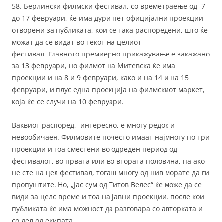
58. Берлински филмски фестивал, со времетраење од 7
до 17 февруари, ќе има дури пет официјални проекции
отворени за публиката, кои се така распоредени, што ќе
можат да се видат во текот на целиот
фестивал. Главното премиерно прикажување е закажано
за 13 февруари, но филмот на Митевска ќе има
проекции и на 8 и 9 февруари, како и на 14 и на 15
февруари, и плус една проекција на филмскиот маркет,
која ќе се случи на 10 февруари.
Ваквиот распоред, интересно, е многу редок и
невообичаен. Филмовите почесто имаат најмногу по три
проекции и тоа сместени во одреден период од
фестивалот, во првата или во втората половина, па ако
не сте на цел фестивал, тогаш многу од нив морате да ги
пропуштите. Но, „Јас сум од Титов Велес“ ќе може да се
види за цело време и тоа на јавни проекции, после кои
публиката ќе има можност да разговара со авторката и
co дел од екипата.