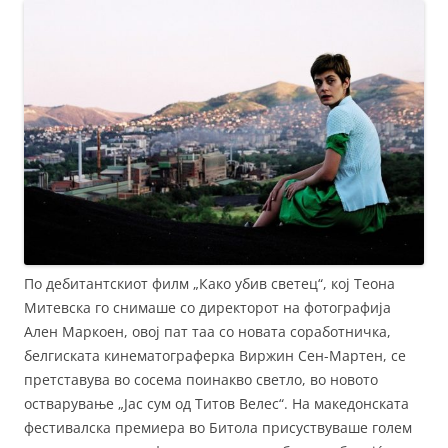
По дебитантскиот филм „Како убив светец“, кој Теона
Митевска го снимаше со директорот на фотографија
Ален Маркоен, овој пат таа со новата соработничка,
белгиската кинематограферка Виржин Сен-Мартен, се
претставува во сосема поинакво светло, во новото
остварување „Јас сум од Титов Велес“. На македонската
фестивалска премиера во Битола присуствуваше голем