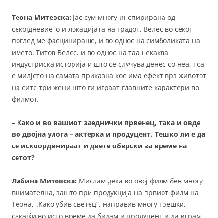
Теона Митевска:
Јас сум многу инспирирана од
секојдневието и локацијата на градот, Велес во секој
поглед ме фасцинираше, и во однос на симболиката на
името, Титов Велес, и во однос на таа некаква
индустриска историја и што се случува денес со неа, тоа
е милјето на самата приказна кое има ефект врз животот
на сите три жени што ги играат главните карактери во
филмот.
– Како и во вашиот заеднички првенец, така и овде
во двојна улога – актерка и продуцент. Тешко ли е да
се искоординираат и двете обврски за време на
сетот?
Лабина Митевска:
Мислам дека во овој филм бев многу
внимателна, зашто при продукција на првиот филм на
Теона, „Како убив светец“, направив многу грешки,
сакајќи во исто време да бидам и продуцент и да играм