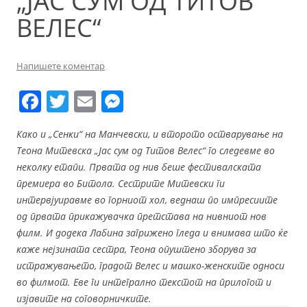
„ЈАС СУМ ОД ТИТОВ
ВЕЛЕС“
Напишете коментар
F
T
E
M
a
w
m
e
Како и „Сенки“ на Манчевски, и второто остварување на
c
itt
ai
ss
Теона Митевска „Јас сум од Титов Велес“ го следевме во
e
er
l
e
неколку етапи. Првата од нив беше фестивалската
b
n
премиера во Битола.
Сестрите Митевски ги
интервјуиравме во горниот хол
,
веднаш по импресиите
o
g
од првата прикажувачка претстава на нивниот нов
o
er
филм. И додека Лабина загрижено гледа и внимава што ќе
k
каже нејзината сестра, Теона опуштено зборува за
истражувањето, градот Велес и машко-женските односи
во филмот.
Еве ги интегрално текстот на прилогот и
изјавите на соговорничките.