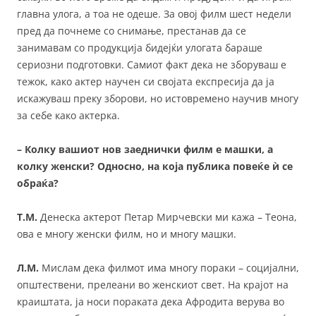
главна улога, а тоа не одеше. За овој филм шест недели
пред да почнеме со снимање, престанав да се
занимавам со продукција бидејќи улогата бараше
сериозни подготовки. Самиот факт дека не зборуваш е
тежок, како актер научен си својата експресија да ја
искажуваш преку зборови, но истовремено научив многу
за себе како актерка.
– Колку вашиот нов заеднички филм е машки, а
колку женски? Односно, на која публика повеќе ѝ се
обраќа?
Т.М.
Денеска актерот Петар Мирчевски ми кажа – Теона,
ова е многу женски филм, но и многу машки.
Л.М.
Мислам дека филмот има многу пораки – социјални,
општествени, прелеани во женскиот свет. На крајот на
краиштата, ја носи пораката дека Афродита верува во