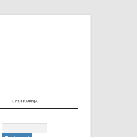
БИОГРАФИЈА
ДОВИ
МОИТЕ КНИГИ
УВАЊА
Пребарувај
за: