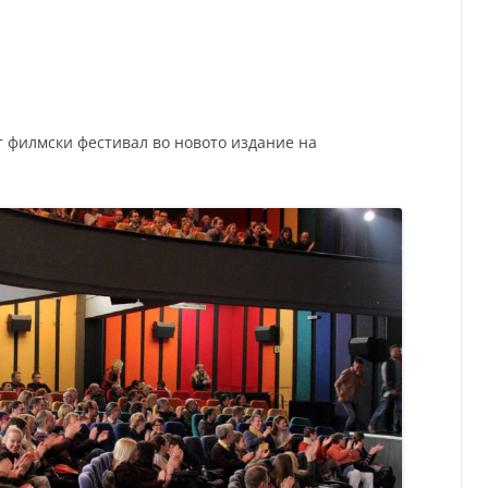
СП
Т
ХУ
т филмски фестивал во новото издание на