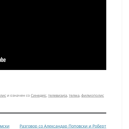
лис
и означен со
Синедејс
,
телевизија
,
телма
,
филмополис
лмски
Разговор со Александар Поповски и Роберт