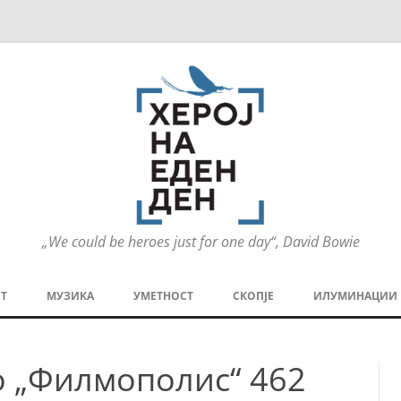
„We could be heroes just for one day“, David Bowie
Оди
на
Т
МУЗИКА
УМЕТНОСТ
СКОПЈЕ
ИЛУМИНАЦИИ
содржината
МЕЗАНИН
СТРИП
ГРА
во „Филмополис“ 462
ТЕАТАР
ПАТ