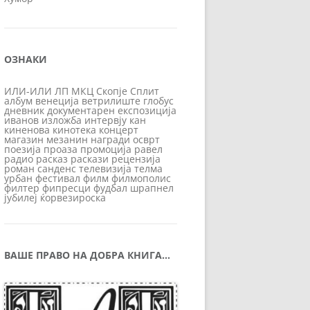
ОЗНАКИ
ИЛИ-ИЛИ
ЛП
МКЦ
Скопје
Сплит
албум
венеција
ветрилиште
глобус
дневник
документарен
експозиција
иванов
изложба
интервју
кан
киненова
кинотека
концерт
магазин
мезанин
награди
осврт
поезија
проаза
промоција
равел
радио
расказ
раскази
рецензија
роман
санденс
телевизија
телма
урбан
фестивал
филм
филмополис
филтер
фипресци
фудбал
шрапнел
јубилеј
ќорвезироска
ВАШЕ ПРАВО НА ДОБРА КНИГА…