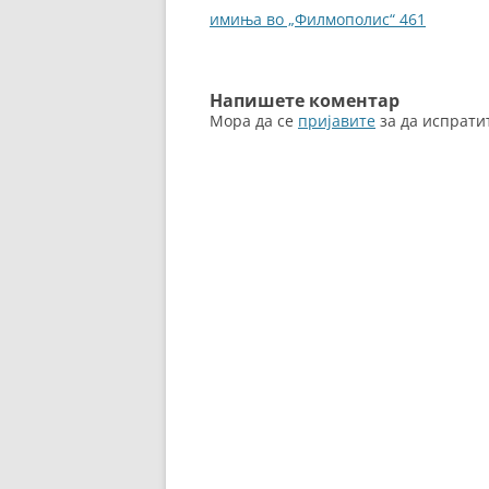
o
er
за
имиња во „Филмополис“ 461
k
написи
Напишете коментар
Мора да се
пријавите
за да испрати