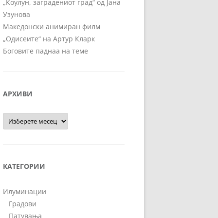
„Коулун, заградениот град“ од Јана
Узунова
Македонски анимиран филм
„Одисеите“ на Артур Кларк
Боговите паднаа на теме
АРХИВИ
Архиви
КАТЕГОРИИ
Илуминации
Градови
Патувања