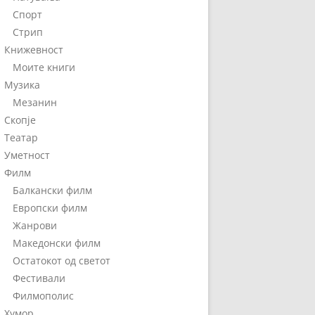
Спорт
Стрип
Книжевност
Моите книги
Музика
Мезанин
Скопје
Театар
Уметност
Филм
Балкански филм
Европски филм
Жанрови
Македонски филм
Остатокот од светот
Фестивали
Филмополис
Хумор