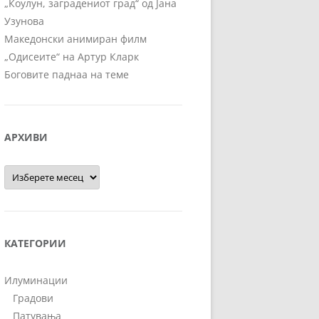
„Коулун, заградениот град“ од Јана
Узунова
Македонски анимиран филм
„Одисеите“ на Артур Кларк
Боговите паднаа на теме
АРХИВИ
Архиви
КАТЕГОРИИ
Илуминации
Градови
Патувања