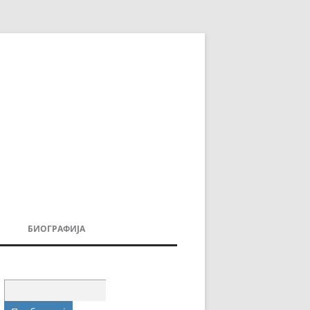
БИОГРАФИЈА
ДОВИ
МОИТЕ КНИГИ
УВАЊА
Пребарувај
за: