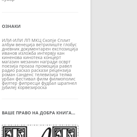
ОЗНАКИ
ИЛИ-ИЛИ
ЛП
МКЦ
Скопје
Сплит
албум
венеција
ветрилиште
глобус
дневник
документарен
експозиција
иванов
изложба
интервју
кан
киненова
кинотека
концерт
магазин
мезанин
награди
осврт
поезија
проаза
промоција
равел
радио
расказ
раскази
рецензија
роман
санденс
телевизија
телма
урбан
фестивал
филм
филмополис
филтер
фипресци
фудбал
шрапнел
јубилеј
ќорвезироска
ВАШЕ ПРАВО НА ДОБРА КНИГА…