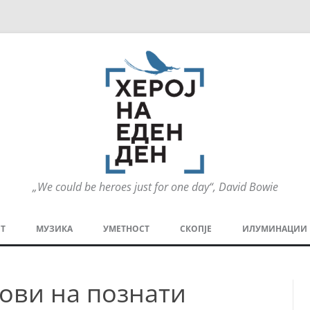
„We could be heroes just for one day“, David Bowie
Оди
на
Т
МУЗИКА
УМЕТНОСТ
СКОПЈЕ
ИЛУМИНАЦИИ
содржината
МЕЗАНИН
СТРИП
ГРА
ови на познати
ТЕАТАР
ПАТ