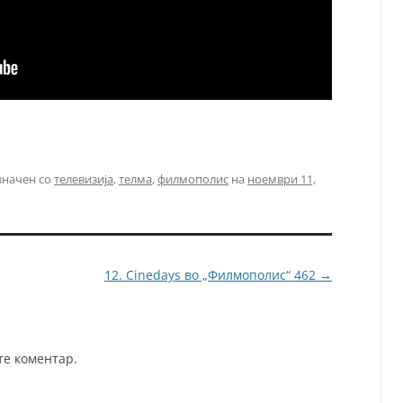
значен со
телевизија
,
телма
,
филмополис
на
ноември 11,
12. Cinedays во „Филмополис“ 462
→
те коментар.