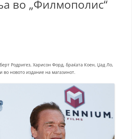
а во „Филмополис“
СП
Т
ХУ
ерт Родригез, Харисон Форд, браќата Коен, Џад Ло,
и во новото издание на магазинот.