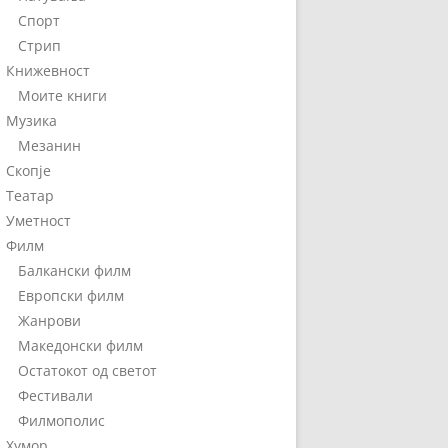
Спорт
Стрип
Книжевност
Моите книги
Музика
Мезанин
Скопје
Театар
Уметност
Филм
Балкански филм
Европски филм
Жанрови
Македонски филм
Остатокот од светот
Фестивали
Филмополис
Хумор