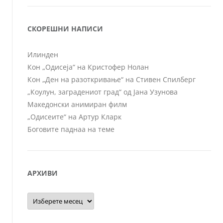
СКОРЕШНИ НАПИСИ
Илинден
Кон „Одисеја“ на Кристофер Нолан
Кон „Ден на разоткривање“ на Стивен Спилберг
„Коулун, заградениот град“ од Јана Узунова
Македонски анимиран филм
„Одисеите“ на Артур Кларк
Боговите паднаа на теме
АРХИВИ
Архиви