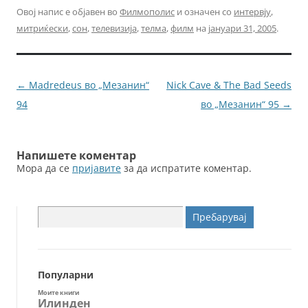
c
itt
ai
ss
Овој напис е објавен во
Филмополис
и означен со
интервју
,
митриќески
,
сон
,
телевизија
,
телма
,
филм
на
јануари 31, 2005
.
e
er
l
e
b
n
o
g
Навигација
←
Madredeus во „Мезанин“
Nick Cave & The Bad Seeds
o
er
за
94
во „Мезанин“ 95
→
k
написи
Напишете коментар
Мора да се
пријавите
за да испратите коментар.
Пребарувај
за:
Популарни