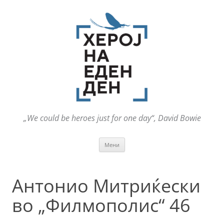
„We could be heroes just for one day“, David Bowie
Оди
Мени
на
содржината
Антонио Митриќески
во „Филмополис“ 46