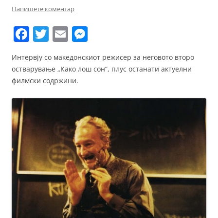
Напишете коментар
F
T
E
M
a
w
m
e
Интервју со македонскиот режисер за неговото второ
c
itt
ai
ss
остварување „Како лош сон“, плус останати актуелни
e
er
l
e
филмски содржини.
b
n
o
g
o
er
k