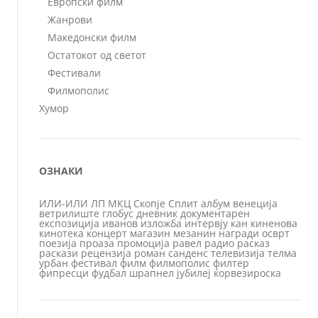
Европски филм
Жанрови
Македонски филм
Остатокот од светот
Фестивали
Филмополис
Хумор
ОЗНАКИ
ИЛИ-ИЛИ
ЛП
МКЦ
Скопје
Сплит
албум
венеција
ветрилиште
глобус
дневник
документарен
експозиција
иванов
изложба
интервју
кан
киненова
кинотека
концерт
магазин
мезанин
награди
осврт
поезија
проаза
промоција
равел
радио
расказ
раскази
рецензија
роман
санденс
телевизија
телма
урбан
фестивал
филм
филмополис
филтер
фипресци
фудбал
шрапнел
јубилеј
ќорвезироска