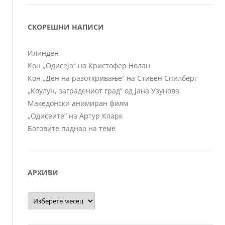
СКОРЕШНИ НАПИСИ
Илинден
Кон „Одисеја“ на Кристофер Нолан
Кон „Ден на разоткривање“ на Стивен Спилберг
„Коулун, заградениот град“ од Јана Узунова
Македонски анимиран филм
„Одисеите“ на Артур Кларк
Боговите паднаа на теме
АРХИВИ
Архиви