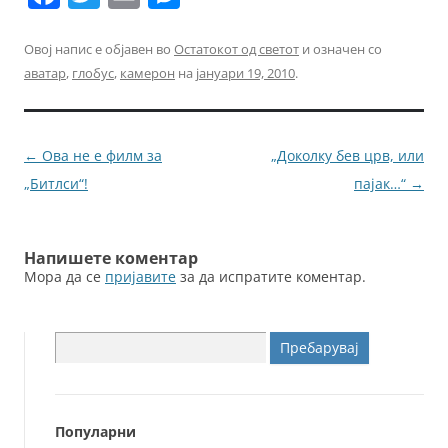
a
w
m
e
c
itt
ai
ss
Овој напис е објавен во
Остатокот од светот
и означен со
аватар
,
глобус
,
камерон
на
јануари 19, 2010
.
e
er
l
e
b
n
o
g
Навигација
←
Ова не е филм за
„Доколку бев црв, или
o
er
за
„Битлси“!
пајак…“
→
k
написи
Напишете коментар
Мора да се
пријавите
за да испратите коментар.
Пребарувај
за:
Популарни