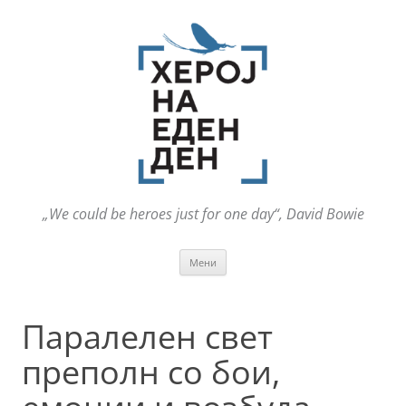
„We could be heroes just for one day“, David Bowie
Оди
Мени
на
содржината
Паралелен свет
преполн со бои,