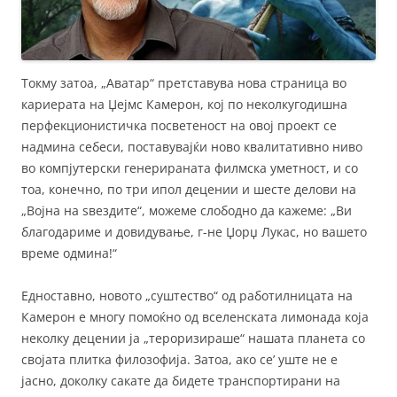
Токму затоа, „Аватар“ претставува нова страница во
кариерата на Џејмс Камерон, кој по неколкугодишна
перфекционистичка посветеност на овој проект се
надмина себеси, поставувајќи ново квалитативно ниво
во компјутерски генерираната филмска уметност, и со
тоа, конечно, по три ипол децении и шесте делови на
„Војна на ѕвездите“, можеме слободно да кажеме: „Ви
благодариме и довидување, г-не Џорџ Лукас, но вашето
време одмина!“
Едноставно, новото „суштество“ од работилницата на
Камерон е многу помоќно од вселенската лимонада која
неколку децении ја „тероризираше“ нашата планета со
својата плитка филозофија. Затоа, ако се’ уште не е
јасно, доколку сакате да бидете транспортирани на