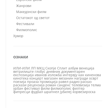
Жанрови
Македонски филм
Остатокот од светот
Фестивали
Филмополис
Хумор
ОЗНАКИ
ИЛИ-ИЛИ
ЛП
МКЦ
Скопје
Сплит
албум
венеција
ветрилиште
глобус
дневник
документарен
експозиција
иванов
изложба
интервју
кан
киненова
кинотека
концерт
магазин
мезанин
награди
осврт
поезија
проаза
промоција
равел
радио
расказ
раскази
рецензија
роман
санденс
телевизија
телма
урбан
фестивал
филм
филмополис
филтер
фипресци
фудбал
шрапнел
јубилеј
ќорвезироска