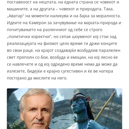
поставеност на нештата, на едната страна се човекот и
машините, а на другата – човекот и природата. Така,
„Аватар“ на моменти наликува и на бајка за моралноста.
Идеите на Камерон за зачувување на мајката-природа и
почитувањето на различниот од себе се строго
„политички коректни“, но сепак шоуменот кој стои зад
реализацијата на филмот цело време ги држи конците
во свои раце, на крајот создавајќи возбудлив паралелен
свет преполн со бои, возбуда и емоции, на кој лесно ќе
се навлечете и од кој одредено време нема да може да
излезете, бидејќи е крајно сугестивен и ќе ве натера
постојано да мислите на него.