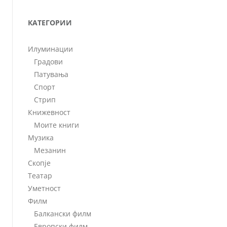
КАТЕГОРИИ
Илуминации
Градови
Патувања
Спорт
Стрип
Книжевност
Моите книги
Музика
Мезанин
Скопје
Театар
Уметност
Филм
Балкански филм
Европски филм