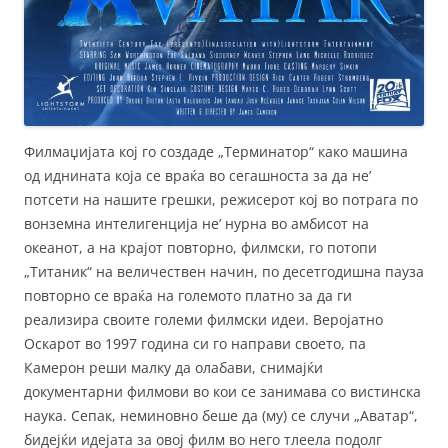
Филмаџијата кој го создаде „Терминатор“ како машина
од иднината која се враќа во сегашноста за да не’
потсети на нашите грешки, режисерот кој во потрага по
вонземна интелигенција не’ нурна во амбисот на
океанот, а на крајот повторно, филмски, го потопи
„Титаник“ на величествен начин, по десетгодишна пауза
повторно се враќа на големото платно за да ги
реализира своите големи филмски идеи. Веројатно
Оскарот во 1997 година си го направи своето, па
Камерон реши малку да олабави, снимајќи
документарни филмови во кои се занимава со вистинска
наука. Сепак, неминовно беше да (му) се случи „Аватар“,
бидејќи идејата за овој филм во него тлеела подолг