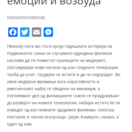
емоции и возбуда
Напишете коментар
F
T
E
M
a
w
m
e
Неколку пати во сто и кусур годишната историја на
c
itt
ai
ss
подвижните слики се случувало одредени филмски
e
er
l
e
наслови да ги поместат границите на медиумот,
b
n
поставувајќи нови начела од кои следните генерации
треба да учат, трудејќи се истите и да ги надградат. Во
o
g
овие модерни времиња кога наративноста и
o
er
уметничкиот набој се сведени на минимум, а
k
поголемиот дел од филмаџиите тажно се придржуваат
до развојот на новите технологии, небаре истите ќе ги
извадат од кал нивните здодевни филмови, секогаш
постоеле и чесни исклучоци. Џејмс Камерон, секако, е
еден од нив.