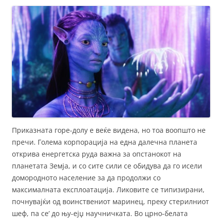
Приказната горе-долу е веќе видена, но тоа воопшто не
пречи. Голема корпорација на една далечна планета
открива енергетска руда важна за опстанокот на
планетата Земја, и со сите сили се обидува да го исели
домородното население за да продолжи со
максималната експлоатација. Ликовите се типизирани,
почнувајќи од воинствениот маринец, преку стерилниот
шеф, па се’ до њу-ејџ научничката. Во црно-белата