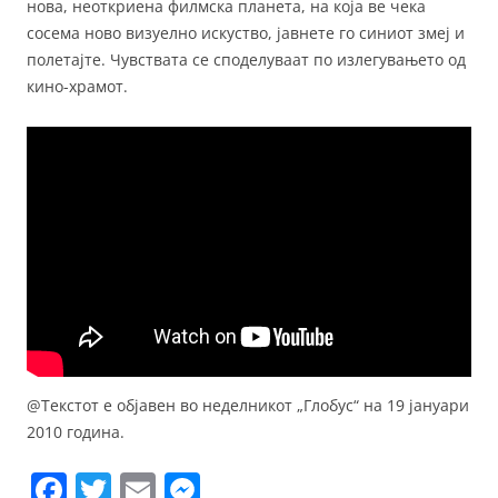
нова, неоткриена филмска планета, на која ве чека
сосема ново визуелно искуство, јавнете го синиот змеј и
полетајте. Чувствата се споделуваат по излегувањето од
кино-храмот.
@Текстот е објавен во неделникот „Глобус“ на 19 јануари
2010 година.
F
T
E
M