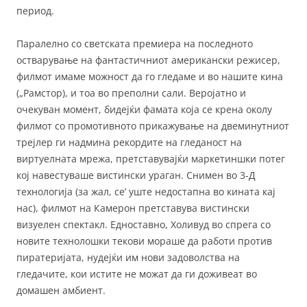
период.
Паралелно со светската премиера на последното
остварување на фантастичниот американски режисер,
филмот имаме можност да го гледаме и во нашите кина
(„Рамстор), и тоа во преполни сали. Веројатно и
очекуван момент, бидејќи фамата која се крена околу
филмот со промотивното прикажување на двеминутниот
трејлер ги надмина рекордите на гледаност на
виртуелната мрежа, претставувајќи маркетиншки потег
кој навестуваше вистински ураган. Снимен во 3-Д
технологија (за жал, се’ уште недостапна во кината кај
нас), филмот на Камерон претставува вистински
визуелен спектакл. Едноставно, Холивуд во спрега со
новите технолошки текови мораше да работи против
пиратеријата, нудејќи им нови задоволства на
гледачите, кои истите не можат да ги доживеат во
домашен амбиент.