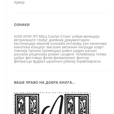
Хумор
ОЗНАКИ
ИЛИ-ИЛИ
ЛП
МКЦ
Скопје
Сплит
албум
венеција
ветрилиште
глобус
дневник
документарен
експозиција
иванов
изложба
интервју
кан
киненова
кинотека
концерт
магазин
мезанин
награди
осврт
поезија
проаза
промоција
равел
радио
расказ
раскази
рецензија
роман
санденс
телевизија
телма
урбан
фестивал
филм
филмополис
филтер
фипресци
фудбал
шрапнел
јубилеј
ќорвезироска
ВАШЕ ПРАВО НА ДОБРА КНИГА…