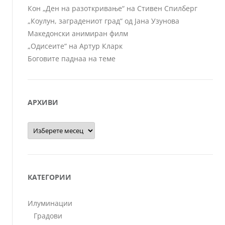
Кон „Ден на разоткривање“ на Стивен Спилберг
„Коулун, заградениот град“ од Јана Узунова
Македонски анимиран филм
„Одисеите“ на Артур Кларк
Боговите паднаа на теме
АРХИВИ
Архиви
КАТЕГОРИИ
Илуминации
Градови