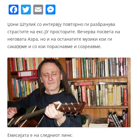
F
T
E
M
a
w
m
e
Џони Штулиќ со интервју повторно ги разбранува
c
itt
ai
ss
страстите на екс-ЈУ просторите. Вечерва посветa на
e
er
l
e
неговата Азра, но и на останатите музики кои ги
b
n
сака(в)ме и со кои пораснавме и созреавме.
o
g
o
er
k
Емисијата е на следниот линк: