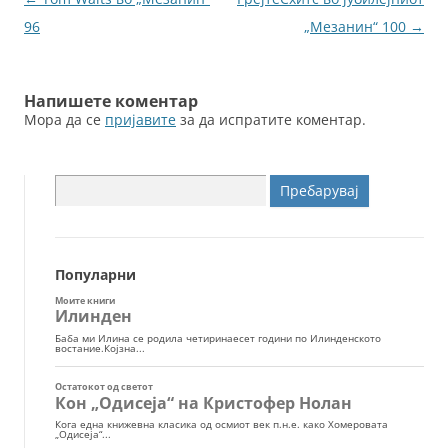
o
er
за
96
„Мезанин“ 100
→
k
написи
Напишете коментар
Мора да се
пријавите
за да испратите коментар.
Пребарувај
за:
Популарни