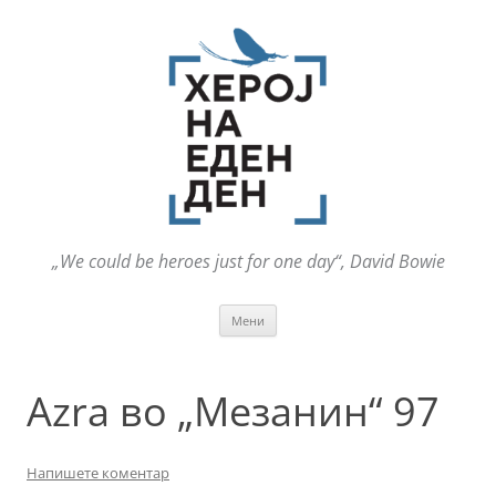
„We could be heroes just for one day“, David Bowie
Оди
Мени
на
содржината
Azra во „Мезанин“ 97
Напишете коментар