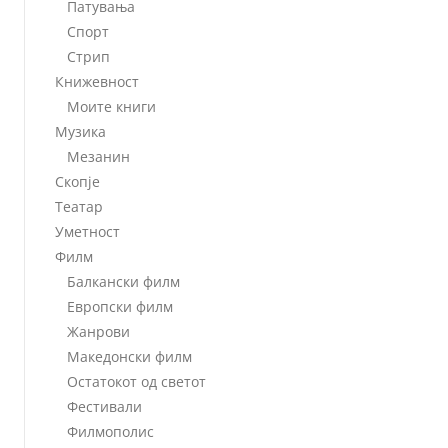
Патувања
Спорт
Стрип
Книжевност
Моите книги
Музика
Мезанин
Скопје
Театар
Уметност
Филм
Балкански филм
Европски филм
Жанрови
Македонски филм
Остатокот од светот
Фестивали
Филмополис