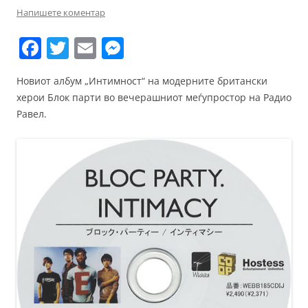
Напишете коментар
F
T
E
M
a
w
m
e
Новиот албум „Интимност“ на модерните британски
c
itt
ai
ss
херои Блок парти во вечерашниот меѓупростор на Радио
e
er
l
e
Равел.
b
n
o
g
o
er
k