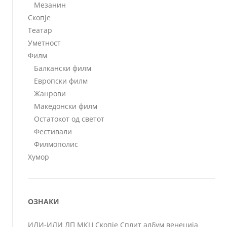
Мезанин
Скопје
Театар
Уметност
Филм
Балкански филм
Европски филм
Жанрови
Македонски филм
Остатокот од светот
Фестивали
Филмополис
Хумор
ОЗНАКИ
ИЛИ-ИЛИ
ЛП
МКЦ
Скопје
Сплит
албум
венеција