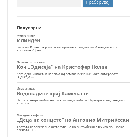
Пребарувај
за:
Популарни