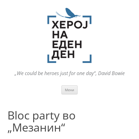
„We could be heroes just for one day“, David Bowie
Оди
Мени
на
содржината
Bloc party во
„Мезанин“