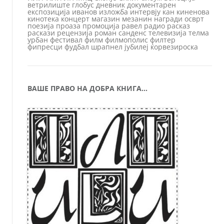
ветрилиште
глобус
дневник
документарен
експозиција
иванов
изложба
интервју
кан
киненова
кинотека
концерт
магазин
мезанин
награди
осврт
поезија
проаза
промоција
равел
радио
расказ
раскази
рецензија
роман
санденс
телевизија
телма
урбан
фестивал
филм
филмополис
филтер
фипресци
фудбал
шрапнел
јубилеј
ќорвезироска
ВАШЕ ПРАВО НА ДОБРА КНИГА…