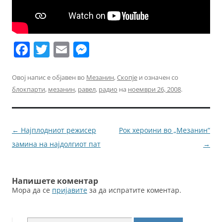
F
T
E
M
a
w
m
e
c
itt
ai
ss
Овој напис е објавен во
Мезанин
,
Скопје
и означен со
блокпарти
,
мезанин
,
равел
,
радио
на
ноември 26, 2008
.
e
er
l
e
b
n
o
g
Навигација
←
Најплодниот режисер
Рок хероини во „Мезанин“
o
er
за
замина на најдолгиот пат
→
k
написи
Напишете коментар
Мора да се
пријавите
за да испратите коментар.