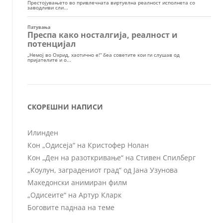
СКОРЕШНИ НАПИСИ
Илинден
Кон „Одисеја“ на Кристофер Нолан
Кон „Ден на разоткривање“ на Стивен Спилберг
„Коулун, заградениот град“ од Јана Узунова
Македонски анимиран филм
„Одисеите“ на Артур Кларк
Боговите паднаа на теме