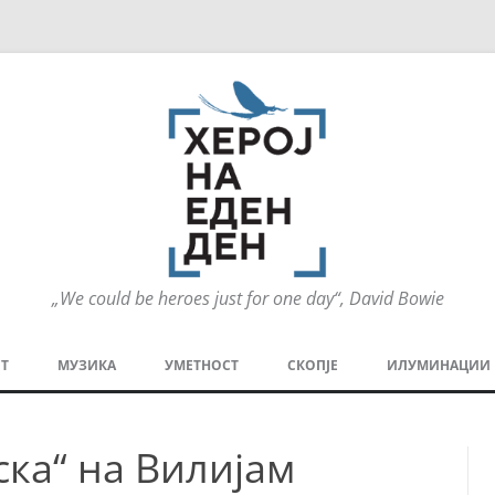
„We could be heroes just for one day“, David Bowie
Оди
на
Т
МУЗИКА
УМЕТНОСТ
СКОПЈЕ
ИЛУМИНАЦИИ
содржината
МЕЗАНИН
СТРИП
ГРА
ска“ на Вилијам
ТЕАТАР
ПАТ