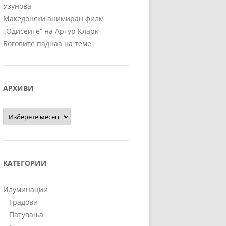
Узунова
Македонски анимиран филм
„Одисеите“ на Артур Кларк
Боговите паднаа на теме
АРХИВИ
Архиви
КАТЕГОРИИ
Илуминации
Градови
Патувања