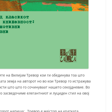
зите на Вилијам Тревор кои ги обединува тоа што
ата земја на авторот но во кои Тревор го истражува
ости што што го сочинуваат нашето секојдневие. Во
го засведочиме елегантниот и луциден стил на овој
орот напиша: „Тревор е мајстор на кратката