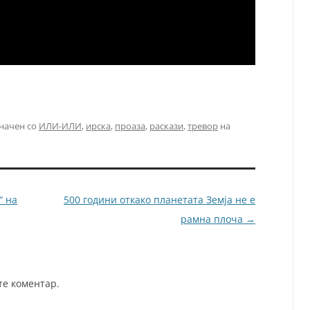
начен со
ИЛИ-ИЛИ
,
ирска
,
проаза
,
раскази
,
тревор
на
“ на
500 години откако планетата Земја не е
рамна плоча
→
те коментар.