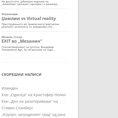
СКОРЕШНИ НАПИСИ
Илинден
Кон „Одисеја“ на Кристофер Нолан
Кон „Ден на разоткривање“ на
Стивен Спилберг
„Коулун, заградениот град“ од Јана