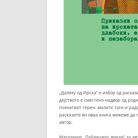
„Далеку од Ирска“ е избор од раска
дејството е сместено надвор од родн
познатиот терен: малите таги и рад
расказите во оваа книга можеме да 
автор.
Магазинот „Паблишерс викли“ за авт