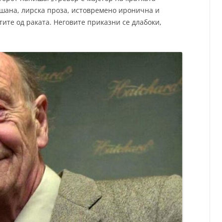
шана, лирска проза, истовремено иронична и
тите од раката. Неговите приказни се длабоки,