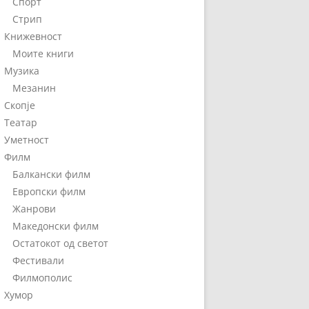
Спорт
Стрип
Книжевност
Моите книги
Музика
Мезанин
Скопје
Театар
Уметност
Филм
Балкански филм
Европски филм
Жанрови
Македонски филм
Остатокот од светот
Фестивали
Филмополис
Хумор