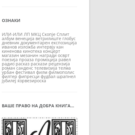
ОЗНАКИ
ИЛИ-ИЛИ
ЛП
МКЦ
Скопје
Сплит
албум
венеција
ветрилиште
глобус
дневник
документарен
експозиција
иванов
изложба
интервју
кан
киненова
кинотека
концерт
магазин
мезанин
награди
осврт
поезија
проаза
промоција
равел
радио
расказ
раскази
рецензија
роман
санденс
телевизија
телма
урбан
фестивал
филм
филмополис
филтер
фипресци
фудбал
шрапнел
јубилеј
ќорвезироска
ВАШЕ ПРАВО НА ДОБРА КНИГА…