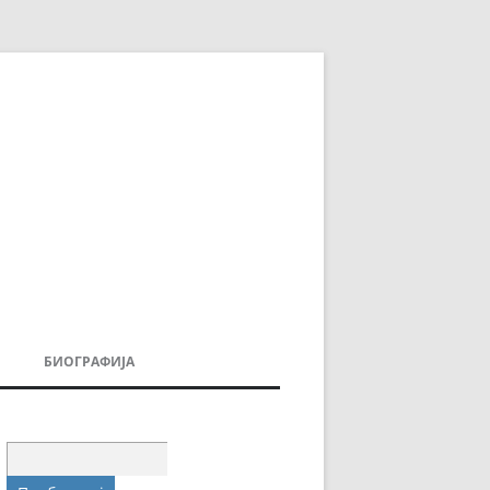
БИОГРАФИЈА
ДОВИ
МОИТЕ КНИГИ
УВАЊА
Пребарувај
за: