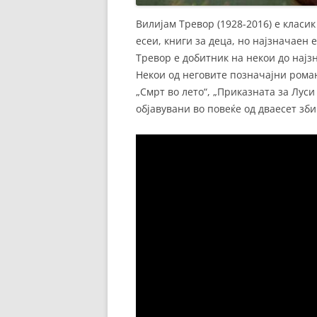
Вилијам Тревор (1928-2016) е класи
есеи, книги за деца, но најзначаен 
Тревор е добитник на некои до најз
Некои од неговите позначајни роман
„Смрт во лето“, „Приказната за Луси 
објавувани во повеќе од дваесет зб