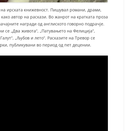
к на ирската книжевност. Пишувал романи, драми,
е како автор на раскази. Во жанрот на кратката проза
начајните награди од англиското говорно подрачје.
и се „Два живота“, „Патувањето на Фелиција“,
Галут“, „Љубов и лето“. Расказите на Тревор се
ирки, публикувани во период од пет децении.