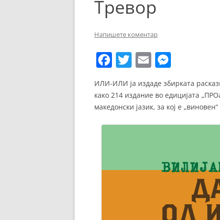
Тревор
ЕВРОПСКИ ФИЛМ
ОСТАТОКОТ ОД СВЕТО
Напишете коментар
ЖАНРОВИ
F
T
E
M
ФЕСТИВАЛИ
a
w
m
e
ИЛИ-ИЛИ ја издаде збирката раскази
ФИЛМОПОЛИС
c
itt
ai
ss
како 214 издание во едицијата „ПРО
e
er
l
e
македонски јазик, за кој е „виновен“
b
n
o
g
o
er
k