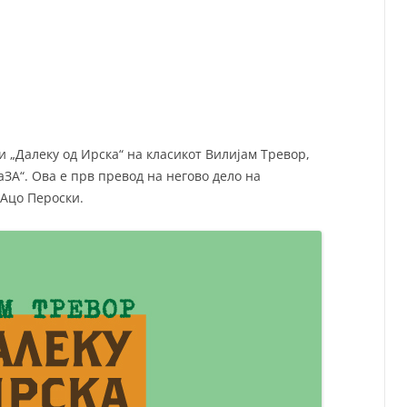
СП
Т
ХУ
 „Далеку од Ирска“ на класикот Вилијам Тревор,
аЗА“. Ова е прв превод на негово дело на
 Ацо Пероски.