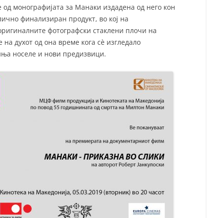
 од монографијата за Манаки издадена од него кон
длично финализиран продукт, во кој на
оригиналните фотографски стаклени плочи на
на духот од она време кога сè изгледало
иња носеле и нови предизвици.