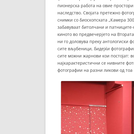
пионерска работа на овие простори 
наследство. Својата претежно фотог
снимки со биоскопската „Камера 300“
забавуваат битолчани и патниците-
киното во предвечерјето на Втората 
ни го доловува преку антологиски ф
сите вљубеници, бидејќи фотографии
сите можни жарнови кои постојат: в
најкарактеристични се нивните фот
фотографии на разни ликови од тоа 