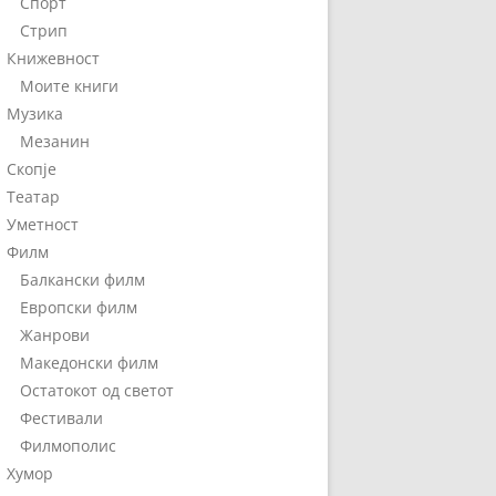
Спорт
Стрип
Книжевност
Моите книги
Музика
Мезанин
Скопје
Театар
Уметност
Филм
Балкански филм
Европски филм
Жанрови
Македонски филм
Остатокот од светот
Фестивали
Филмополис
Хумор