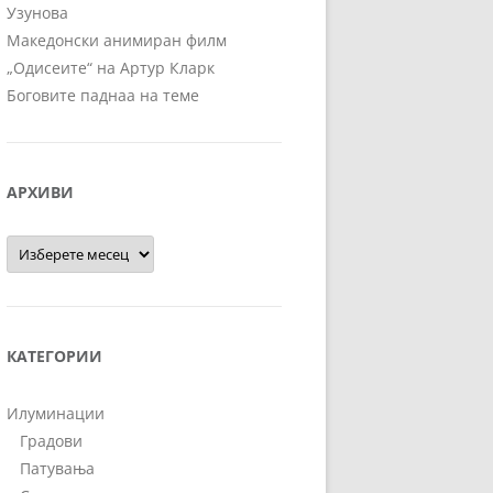
Узунова
Македонски анимиран филм
„Одисеите“ на Артур Кларк
Боговите паднаа на теме
АРХИВИ
Архиви
КАТЕГОРИИ
Илуминации
Градови
Патувања