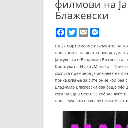
филмови на Ја
ЕВРОПСКИ ФИЛМ
Блажевски
ОСТАТОКОТ ОД СВЕТО
ЖАНРОВИ
F
T
E
M
ФЕСТИВАЛИ
a
w
m
e
На 27 март имавме исклучителна мо
c
itt
ai
ss
ФИЛМОПОЛИС
проекциите на двата нови документ
e
er
l
e
Јанкулоски и Владимир Блажевски, од
b
n
Кинотеката. И ако „Манаки – Приказ
скопска премиера ја доживеа на поч
o
g
прикажување за сите оние кои беа сп
o
er
Владимир Блажевски ова беше офици
k
кога на едно место се собраа луѓет
проследувачи на квалитетните оств