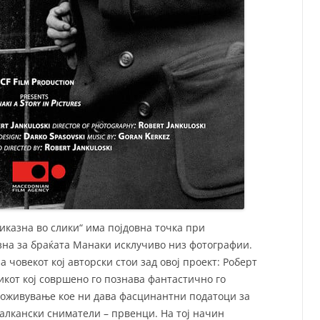
казна во слики“ има појдовна точка при
на за браќата Манаки исклучиво низ фотографии.
а човекот кој авторски стои зад овој проект: Роберт
зикот кој совршено го познава фантастично го
доживување кое ни дава фасцинантни податоци за
алкански сниматели – првенци. На тој начин