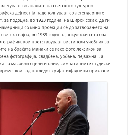
влегуваат во аналите на светското културно
рафска дејност ја надополнуваат со легендарните
, за подоцна, во 1923 година, на Широк сокак, да ги
намерници со кино-проекции сè до затворањето на
светска војна, во 1939 година. Јанкулоски сето ова
отографии, кои претставуваат вистински учебник за
те на браќата Манаки се како фото лексикон за
оена фотографија, свадбена, урбана, пејзажна… а
ки со масовни сцени и оние, симпатичните студиски
време, кои зад погледот кријат илјадници приказни.