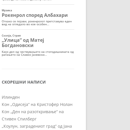
СКОРЕШНИ НАПИСИ
Илинден
Кон „Одисеја“ на Кристофер Нолан
Кон „Ден на разоткривање“ на
Стивен Спилберг
„Коулун, заградениот град“ од Јана