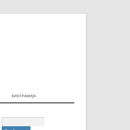
БИОГРАФИЈА
ДОВИ
МОИТЕ КНИГИ
УВАЊА
Пребарувај
за: