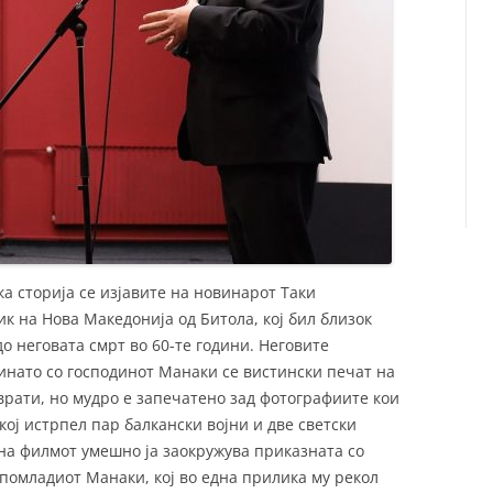
а сторија се изјавите на новинарот Таки
 на Нова Македонија од Битола, кој бил близок
о неговата смрт во 60-те години. Неговите
нато со господинот Манаки се вистински печат на
врати, но мудро е запечатено зад фотографиите кои
кој истрпел пар балкански војни и две светски
на филмот умешно ја заокружува приказната со
 помладиот Манаки, кој во една прилика му рекол