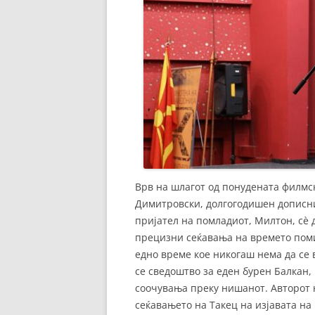
Врв на шлагот од понудената филмск
Димитровски, долгогодишен дописник
пријател на помладиот, Милтон, сè д
прецизни сеќавања на времето поми
едно време кое никогаш нема да се 
се сведоштво за еден бурен Балкан, 
соочувања преку нишанот. Авторот 
сеќавањето на Такец на изјавата на