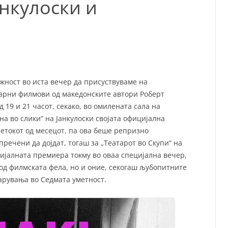
нкулоски и
СП
Т
ХУ
жност во иста вечер да присуствуваме на
арни филмови од македонските автори Роберт
 19 и 21 часот, секако, во омилената сала на
на во слики“ на Јанкулоски својата официјална
етокот од месецот, па ова беше репризно
речени да дојдат, тогаш за „Театарот во Скупи“ на
јалната премиера токму во оваа специјална вечер,
о од филмската фела, но и оние, секогаш љубопитните
арувања во Седмата уметност.