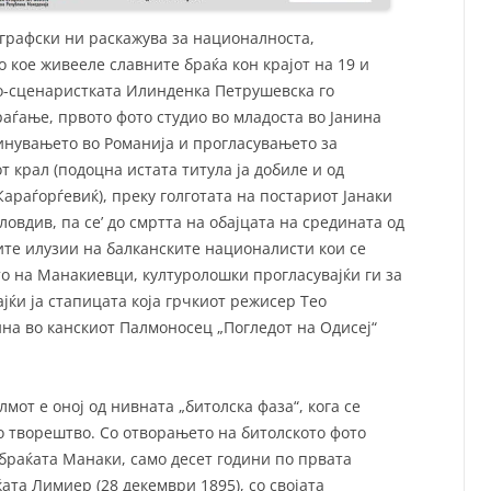
ографски ни раскажува за националноста,
о кое живееле славните браќа кон крајот на 19 и
 ко-сценаристката Илинденка Петрушевска го
аѓање, првото фото студио во младоста во Јанина
минувањето во Романија и прогласувањето за
крал (подоцна истата титула ја добиле и од
Караѓорѓевиќ), преку голготата на постариот Јанаки
овдив, па се’ до смртта на обајцата на средината од
сите илузии на балканските националисти кои се
ото на Манакиевци, културолошки прогласувајќи ги за
ајќи ја стапицата која грчкиот режисер Тео
ина во канскиот Палмоносец „Погледот на Одисеј“
мот е оној од нивната „битолска фаза“, кога се
о творештво. Со отворањето на битолското фото
 браќата Манаки, само десет години по првата
ата Лимиер (28 декември 1895), со својата