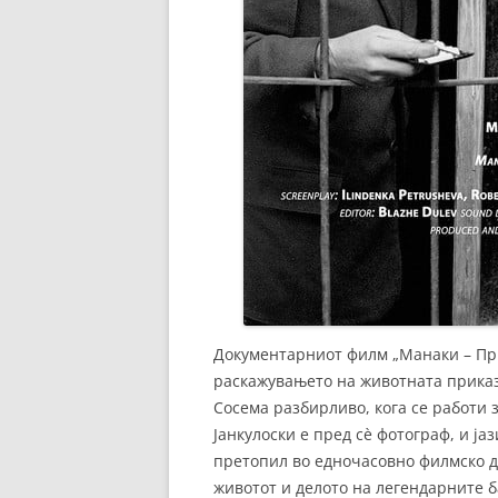
Документарниот филм „Манаки – При
раскажувањето на животната приказ
Сосема разбирливо, кога се работи з
Јанкулоски е пред сè фотограф, и ја
претопил во едночасовно филмско 
животот и делото на легендарните б