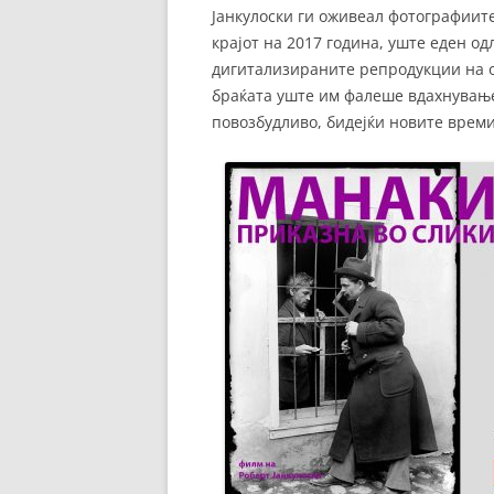
Јанкулоски ги оживеал фотографиите
крајот на 2017 година, уште еден о
дигитализираните репродукции на 
браќата уште им фалеше вдахнување 
повозбудливо, бидејќи новите врем