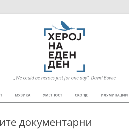
„We could be heroes just for one day“, David Bowie
Оди
на
Т
МУЗИКА
УМЕТНОСТ
СКОПЈЕ
ИЛУМИНАЦИИ
содржината
МЕЗАНИН
СТРИП
ГРА
вите документарни
ТЕАТАР
ПАТ