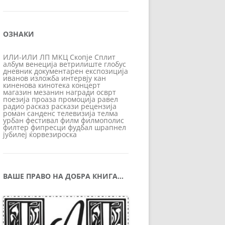
ОЗНАКИ
ИЛИ-ИЛИ
ЛП
МКЦ
Скопје
Сплит
албум
венеција
ветрилиште
глобус
дневник
документарен
експозиција
иванов
изложба
интервју
кан
киненова
кинотека
концерт
магазин
мезанин
награди
осврт
поезија
проаза
промоција
равел
радио
расказ
раскази
рецензија
роман
санденс
телевизија
телма
урбан
фестивал
филм
филмополис
филтер
фипресци
фудбал
шрапнел
јубилеј
ќорвезироска
ВАШЕ ПРАВО НА ДОБРА КНИГА…