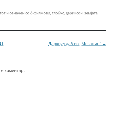
тот
и означен со
б-филмови
,
глобус
,
дериксон
,
земјата
,
41
Дарквуд даб во „Мезанин“
→
те коментар.