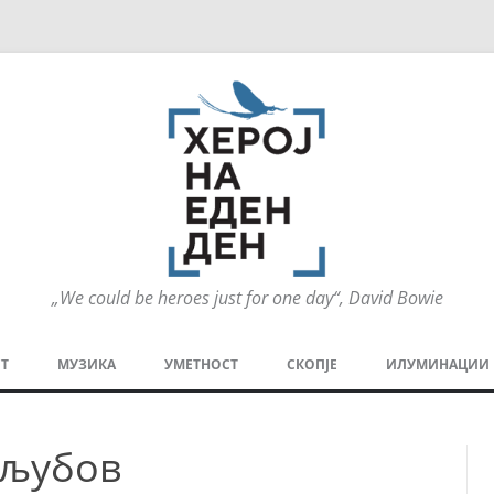
„We could be heroes just for one day“, David Bowie
Оди
на
Т
МУЗИКА
УМЕТНОСТ
СКОПЈЕ
ИЛУМИНАЦИИ
содржината
МЕЗАНИН
СТРИП
ГРА
 љубов
ТЕАТАР
ПАТ