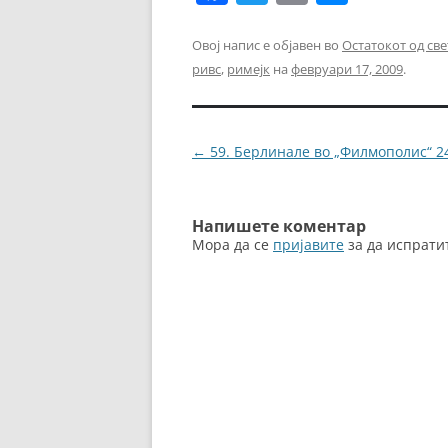
a
w
m
e
c
itt
ai
ss
Овој напис е објавен во
Остатокот од све
ривс
,
римејк
на
февруари 17, 2009
.
e
er
l
e
b
n
o
g
Навигација
←
59. Берлинале во „Филмополис“ 2
o
er
за
k
написи
Напишете коментар
Мора да се
пријавите
за да испрати