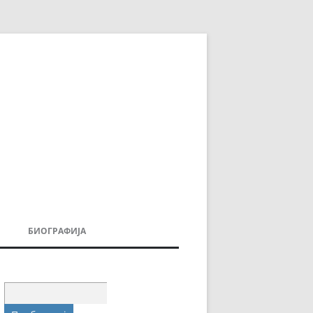
БИОГРАФИЈА
ДОВИ
МОИТЕ КНИГИ
УВАЊА
Пребарувај
за: