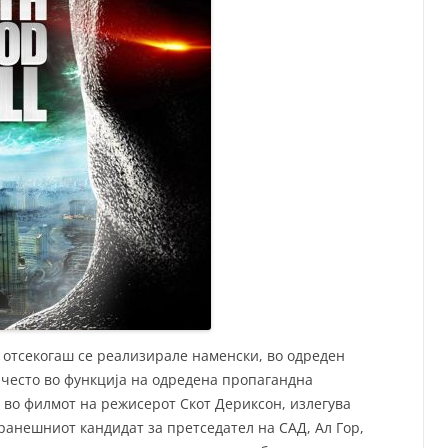
 отсекогаш се реализирале наменски, во одреден
ајчесто во функција на одредена пропагандна
 во филмот на режисерот Скот Дериксон, излегува
оранешниот кандидат за претседател на САД, Ал Гор,