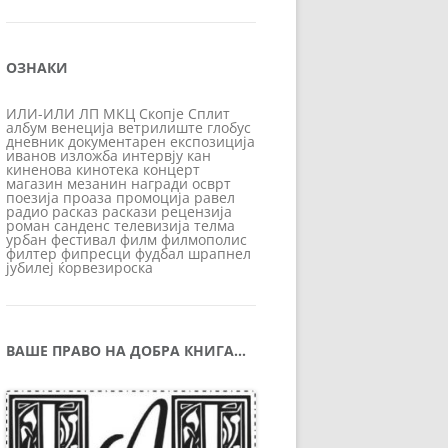
ОЗНАКИ
ИЛИ-ИЛИ
ЛП
МКЦ
Скопје
Сплит
албум
венеција
ветрилиште
глобус
дневник
документарен
експозиција
иванов
изложба
интервју
кан
киненова
кинотека
концерт
магазин
мезанин
награди
осврт
поезија
проаза
промоција
равел
радио
расказ
раскази
рецензија
роман
санденс
телевизија
телма
урбан
фестивал
филм
филмополис
филтер
фипресци
фудбал
шрапнел
јубилеј
ќорвезироска
ВАШЕ ПРАВО НА ДОБРА КНИГА…