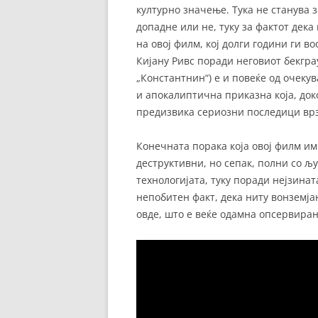
културно значење. Тука не станува 
допадне или не, туку за фактот дека
на овој филм, кој долги години ги 
Кијану Ривс поради неговиот бекгра
„Константнин“) е и повеќе од очеку
и апокалиптична приказна која, док
предизвика сериозни последици врз
Конечната порака која овој филм им
деструктивни, но сепак, полни со љ
технологијата, туку поради нејзинат
непобитен факт, дека ниту вонземја
овде, што е веќе одамна опсервиран