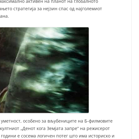
 максимално активен на планот на глобалното
њето стратегија за нејзин спас од најголемиот
ана.
 уметност, особено за вљубениците на Б-филмовите
 култниот „Денот кога Земјата запре“ на режисерот
р години е сосема логичен потег што има историско и