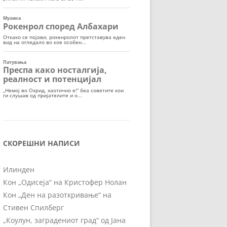
СКОРЕШНИ НАПИСИ
Илинден
Кон „Одисеја“ на Кристофер Нолан
Кон „Ден на разоткривање“ на
Стивен Спилберг
„Коулун, заградениот град“ од Јана