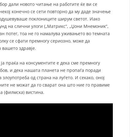
збор дали новото читање на работите ќе ви се
 некој конечно се сети повторно да му даде значење
воодушевуваше поклониците ширум светот. Иако
унд на слични улоги („Матрикс“, „Џони Мнемоник“,
ван потег, тоа не го намалува уживањето во темната
олку се сфати премногу сериозно, може да
 вашето здравје.
 ја праќа на консументите е дека сме премногу
убов, и дека нашата планета не пропаѓа поради
а злоупотреба од страна на луѓето. И секако, оној
ните не можат да го сварат она што ние го правиме
а (филмска) вистина.