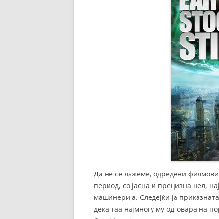
Да не се лажеме, одредени филмови
период, со јасна и прецизна цел, н
машинерија. Следејќи ја приказната
дека таа најмногу му одговара на п