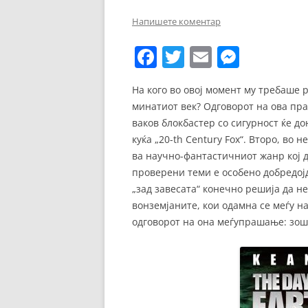
ЕВРОПСКИ ФИЛМ
Напишете коментар
ОСТАТОКОТ ОД СВЕТО
F
T
E
M
ЖАНРОВИ
a
w
m
e
На кого во овој момент му требаше 
ФЕСТИВАЛИ
c
itt
ai
ss
минатиот век? Одговорот на ова пра
e
er
l
e
ФИЛМОПОЛИС
ваков блокбастер со сигурност ќе до
b
n
куќа „20-th Century Fox“. Второ, во
ва научно-фантастичниот жанр кој д
o
g
проверени теми е особено добредојд
o
er
„зад завесата“ конечно решија да н
k
вонземјаните, кои одамна се меѓу н
одговорот на она меѓупрашање: зош