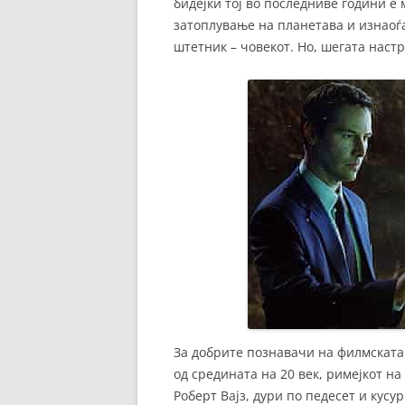
бидејќи тој во последниве години е
затоплување на планетава и изнаоѓа
штетник – човекот. Но, шегата настр
За добрите познавачи на филмската
од средината на 20 век, римејкот на
Роберт Вајз, дури по педесет и кусу