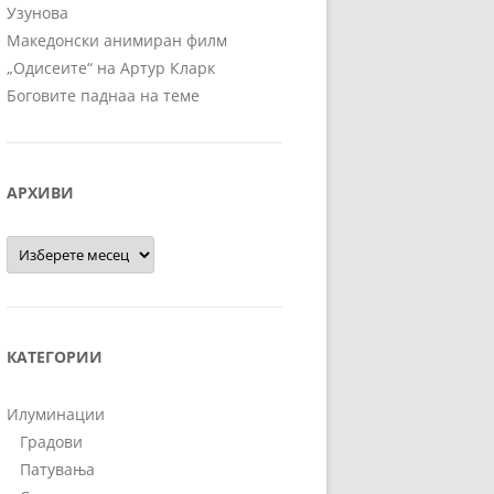
Узунова
Македонски анимиран филм
„Одисеите“ на Артур Кларк
Боговите паднаа на теме
АРХИВИ
Архиви
КАТЕГОРИИ
Илуминации
Градови
Патувања