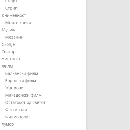
Спорт
Стрип
Книжевност
Моите книги
Музика
Мезанин
Скопје
Театар
Уметност
Филм
Балкански филм
Европски филм
Жанрови
Македонски филм
Остатокот од светот
Фестивали
Филмополис
Хумор