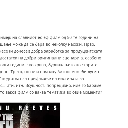
СП
Т
ХУ
римејк на славниот ес-еф филм од 50-те години на
шање може да се бара во неколку насоки. Прво,
несе (и донесе!) добра заработка за продуцентската
 недостаток на добри оригинални сценарија, особено
олги години е во криза, буричкањето по старите
ено. Трето, но не и помалку битно: можеби луѓето
е’ подготват за прифаќање на вистината за
ас… итн, итн. Всушност, попрецизно, ние го бараме
то ваков филм со ваква тематика во овие моменти?