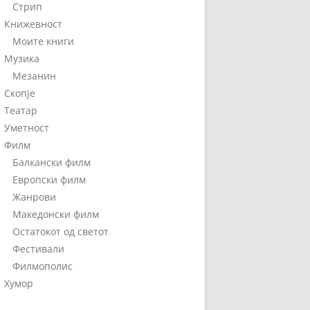
Стрип
Книжевност
Моите книги
Музика
Мезанин
Скопје
Театар
Уметност
Филм
Балкански филм
Европски филм
Жанрови
Македонски филм
Остатокот од светот
Фестивали
Филмополис
Хумор