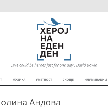
„We could be heroes just for one day“, David Bowie
Оди
на
Т
МУЗИКА
УМЕТНОСТ
СКОПЈЕ
ИЛУМИНАЦИИ
содржината
МЕЗАНИН
СТРИП
ГРА
колина Андова
ТЕАТАР
ПАТ