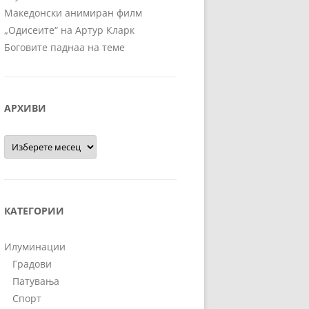
Македонски анимиран филм
„Одисеите“ на Артур Кларк
Боговите паднаа на теме
АРХИВИ
Архиви
КАТЕГОРИИ
Илуминации
Градови
Патувања
Спорт