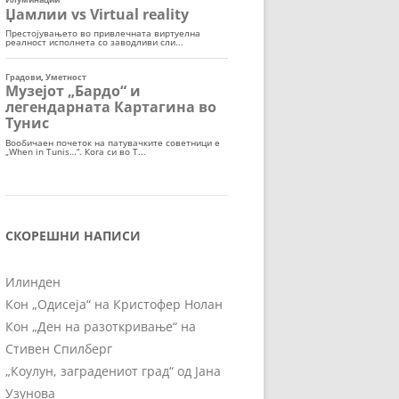
СКОРЕШНИ НАПИСИ
Илинден
Кон „Одисеја“ на Кристофер Нолан
Кон „Ден на разоткривање“ на
Стивен Спилберг
„Коулун, заградениот град“ од Јана
Узунова