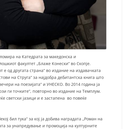
ломира на Катедрата за македонска и
ошкиот факултет „Блаже Конески“ во Скопје.
т е од другата страна“ во издание на издавачката
стови на Струга“ за најдобра дебитантска книга што
вечери на поезијата“ и УНЕСКО. Во 2014 година ја
рзи ги точките“, повторно во издание на Темплум.
ќе светски јазици и е застапена во повеќе
екој бил тука“ за кој ја добива наградата „Роман на
ата за унaпредување и промоција на културните