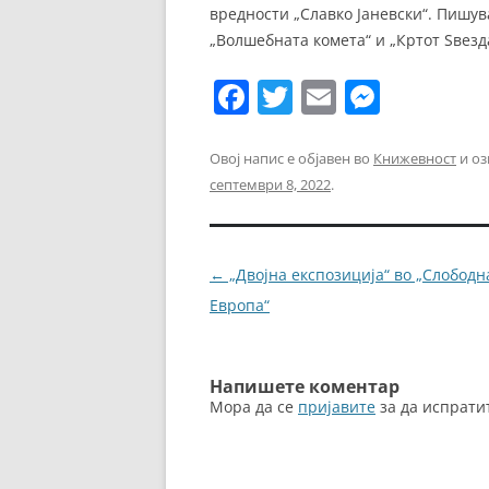
вредности „Славко Јаневски“. Пишува
„Волшебната комета“ и „Кртот Ѕвезд
F
T
E
M
a
w
m
e
c
itt
ai
ss
Овој напис е објавен во
Книжевност
и оз
септември 8, 2022
.
e
er
l
e
b
n
o
g
Навигација
←
„Двојна експозиција“ во „Слободн
o
er
за
Европа“
k
написи
Напишете коментар
Мора да се
пријавите
за да испрати