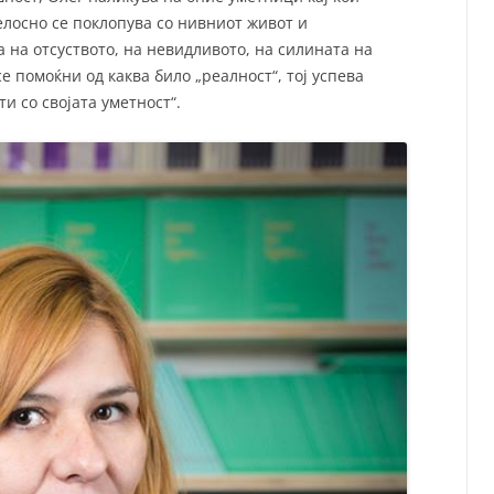
лосно се поклопува со нивниот живот и
 на отсуството, на невидливото, на силината на
се помоќни од каква било „реалност“, тој успева
ти со својата уметност“.