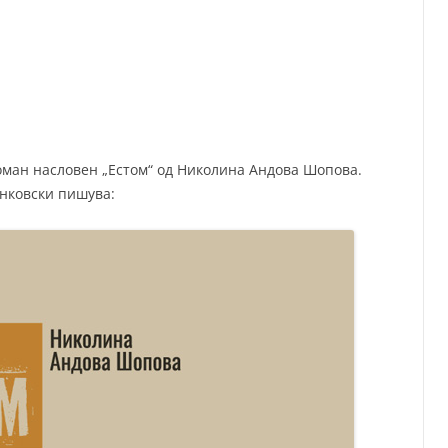
СП
Т
ХУ
оман насловен „Естом“ од Николина Андова Шопова.
анковски пишува: