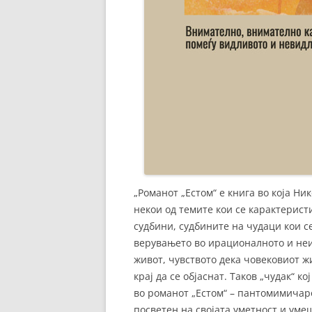
„Романот „Естом“ е книга во која Н
некои од темите кои се карактерис
судбини, судбините на чудаци кои се
верувањето во ирационалното и неи
живот, чувството дека човековиот ж
крај да се објаснат. Таков „чудак“ 
во романот „Естом“ – пантомимичаро
посветен на својата уметност и уме