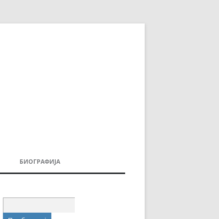
БИОГРАФИЈА
ДОВИ
МОИТЕ КНИГИ
УВАЊА
Пребарувај
за: