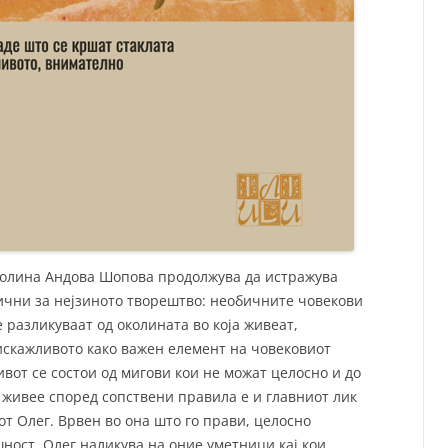
иколина Андова Шопова продолжува да истражува
тични за нејзиното творештво: необичните човекови
 разликуваат од околината во која живеат,
скажливото како важен елемент на човековиот
ивот се состои од мигови кои не можат целосно и до
кој живее според сопствени правила е и главниот лик
т Олег. Врвен во она што го прави, целосно
шност, Олег наликува на оние уметници кај кои