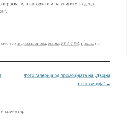
 и раскази, а авторка е и на книгите за деца
ан“.
начен со
андова-шопова
,
естом
,
ИЛИ-ИЛИ
,
проаза
на
а
Фото галерија од промоцијата на „Двојна
експозиција“
→
те коментар.