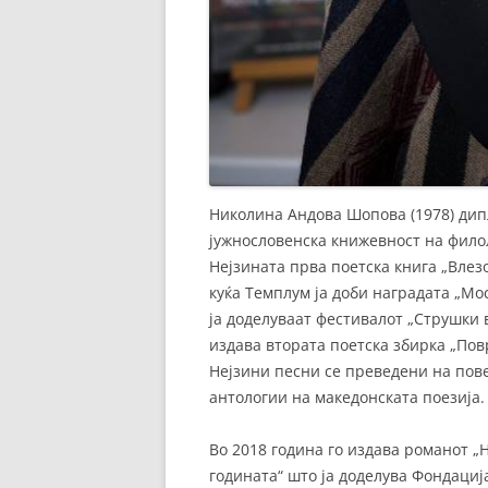
Николина Андова Шопова (1978) дип
јужнословенска книжевност на филол
Нејзината прва поетска книга „Влезо
куќа Темплум ја доби наградата „Мо
ја доделуваат фестивалот „Струшки 
издава втората поетска збирка „Пов
Нејзини песни се преведени на пове
антологии на македонската поезија.
Во 2018 година го издава романот „Н
годината“ што ја доделува Фондациј