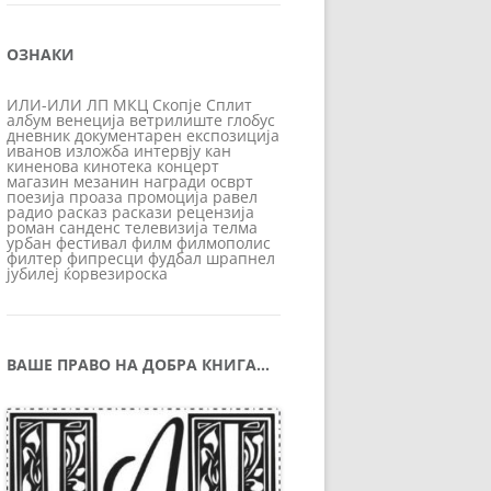
ОЗНАКИ
ИЛИ-ИЛИ
ЛП
МКЦ
Скопје
Сплит
албум
венеција
ветрилиште
глобус
дневник
документарен
експозиција
иванов
изложба
интервју
кан
киненова
кинотека
концерт
магазин
мезанин
награди
осврт
поезија
проаза
промоција
равел
радио
расказ
раскази
рецензија
роман
санденс
телевизија
телма
урбан
фестивал
филм
филмополис
филтер
фипресци
фудбал
шрапнел
јубилеј
ќорвезироска
ВАШЕ ПРАВО НА ДОБРА КНИГА…