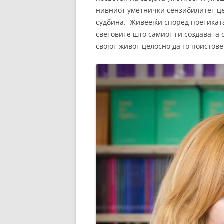
нивниот уметнички сензибилитет це
судбина. Живеејќи според поетиката
световите што самиот ги создава, а 
својот живот целосно да го поистове