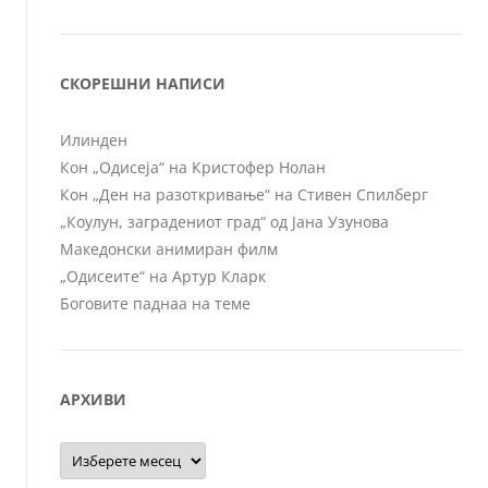
СКОРЕШНИ НАПИСИ
Илинден
Кон „Одисеја“ на Кристофер Нолан
Кон „Ден на разоткривање“ на Стивен Спилберг
„Коулун, заградениот град“ од Јана Узунова
Македонски анимиран филм
„Одисеите“ на Артур Кларк
Боговите паднаа на теме
АРХИВИ
Архиви