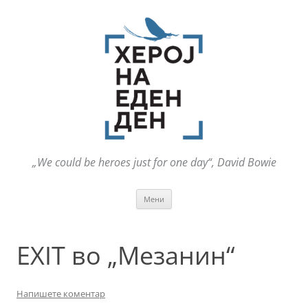
„We could be heroes just for one day“, David Bowie
Оди
Мени
на
содржината
EXIT во „Мезанин“
Напишете коментар