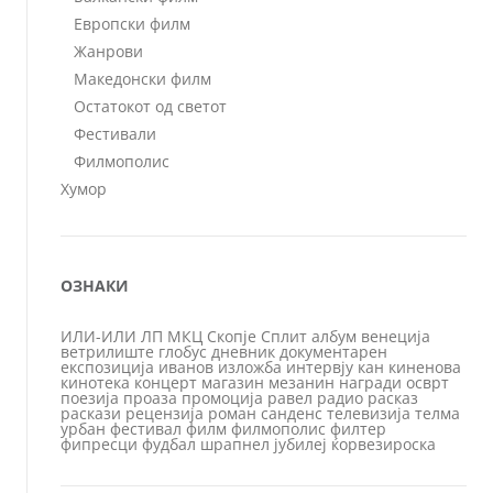
Европски филм
Жанрови
Македонски филм
Остатокот од светот
Фестивали
Филмополис
Хумор
ОЗНАКИ
ИЛИ-ИЛИ
ЛП
МКЦ
Скопје
Сплит
албум
венеција
ветрилиште
глобус
дневник
документарен
експозиција
иванов
изложба
интервју
кан
киненова
кинотека
концерт
магазин
мезанин
награди
осврт
поезија
проаза
промоција
равел
радио
расказ
раскази
рецензија
роман
санденс
телевизија
телма
урбан
фестивал
филм
филмополис
филтер
фипресци
фудбал
шрапнел
јубилеј
ќорвезироска