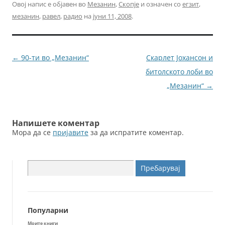
c
itt
ai
ss
Овој напис е објавен во
Мезанин
,
Скопје
и означен со
егзит
,
мезанин
,
равел
,
радио
на
јуни 11, 2008
.
e
er
l
e
b
n
o
g
Навигација
←
90-ти во „Мезанин“
Скарлет Јохансон и
o
er
за
битолското лоби во
k
написи
„Мезанин“
→
Напишете коментар
Мора да се
пријавите
за да испратите коментар.
Пребарувај
за:
Популарни