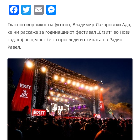
F
T
E
M
a
w
m
e
Гласноговорникот на Југотон, Владимир Лазоровски Адо,
c
itt
ai
ss
ќе ни раскаже за годинашниот фестивал „Егзит“ во Нови
e
er
l
e
сад, кој во целост ќе го проследи и екипата на Радио
b
n
Равел.
o
g
o
er
k