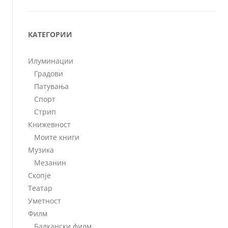
КАТЕГОРИИ
Илуминации
Градови
Патувања
Спорт
Стрип
Книжевност
Моите книги
Музика
Мезанин
Скопје
Театар
Уметност
Филм
Балкански филм