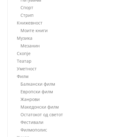
Спорт
Стрип
Книжевност
Моите книги
Музика
Мезанин
Скопје
Театар
Уметност
Филм
Балкански филм
Европски филм
Жанрови
Македонски филм
Остатокот од светот
Фестивали
Филмополис