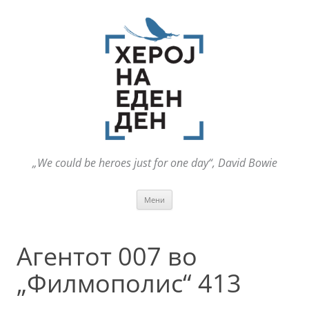
„We could be heroes just for one day“, David Bowie
Оди
Мени
на
содржината
Агентот 007 во
„Филмополис“ 413