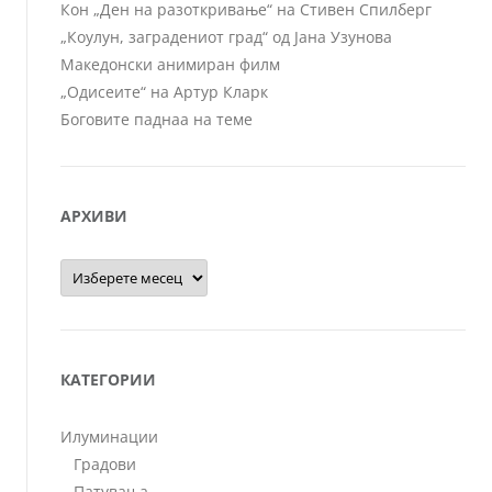
Кон „Ден на разоткривање“ на Стивен Спилберг
„Коулун, заградениот град“ од Јана Узунова
Македонски анимиран филм
„Одисеите“ на Артур Кларк
Боговите паднаа на теме
АРХИВИ
Архиви
КАТЕГОРИИ
Илуминации
Градови
Патувања