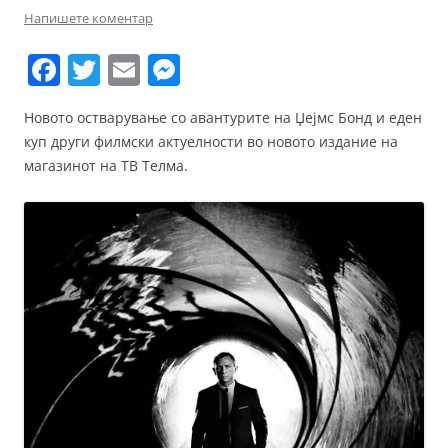
Напишете коментар
F
T
E
M
a
w
m
e
Новото остварување со авантурите на Џејмс Бонд и еден
c
itt
ai
ss
куп други филмски актуелности во новото издание на
e
er
l
e
магазинот на ТВ Телма.
b
n
o
g
o
er
k