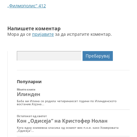
k
написи
„Филмополис“ 412
Напишете коментар
Мора да се
пријавите
за да испратите коментар.
Пребарувај
за:
Популарни