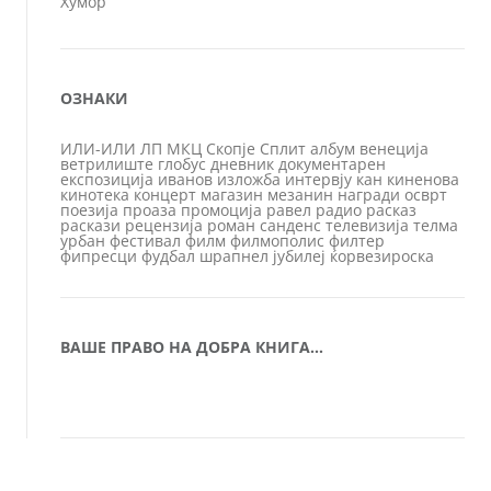
Хумор
ОЗНАКИ
ИЛИ-ИЛИ
ЛП
МКЦ
Скопје
Сплит
албум
венеција
ветрилиште
глобус
дневник
документарен
експозиција
иванов
изложба
интервју
кан
киненова
кинотека
концерт
магазин
мезанин
награди
осврт
поезија
проаза
промоција
равел
радио
расказ
раскази
рецензија
роман
санденс
телевизија
телма
урбан
фестивал
филм
филмополис
филтер
фипресци
фудбал
шрапнел
јубилеј
ќорвезироска
ВАШЕ ПРАВО НА ДОБРА КНИГА…