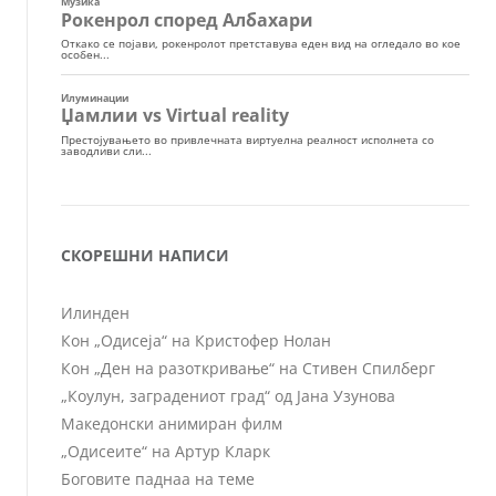
СКОРЕШНИ НАПИСИ
Илинден
Кон „Одисеја“ на Кристофер Нолан
Кон „Ден на разоткривање“ на Стивен Спилберг
„Коулун, заградениот град“ од Јана Узунова
Македонски анимиран филм
„Одисеите“ на Артур Кларк
Боговите паднаа на теме