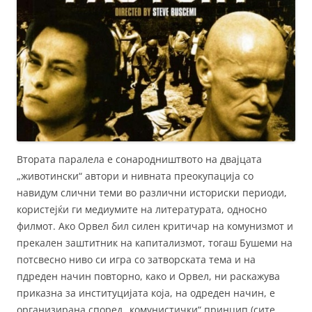
Втората паралела е сонародништвото на двајцата
„животински“ автори и нивната преокупација со
навидум слични теми во различни историски периоди,
користејќи ги медиумите на литературата, односно
филмот. Ако Орвел бил силен критичар на комунизмот и
прекален заштитник на капитализмот, тогаш Бушеми на
потсвесно ниво си игра со затворската тема и на
пдреден начин повторно, како и Орвел, ни раскажува
приказна за институцијата која, на одреден начин, е
организирана според „комунистички“ принцип (сите