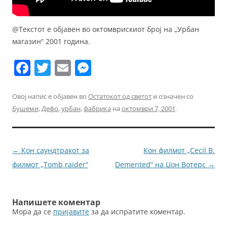
@Текстот е објавен во октомврискиот број на „Урбан
магазин“ 2001 година.
F
T
E
M
a
w
m
e
c
itt
ai
ss
Овој напис е објавен во
Остатокот од светот
и означен со
бушеми
,
Дефо
,
урбан
,
фабрика
на
октомври 7, 2001
.
e
er
l
e
b
n
o
g
Навигација
←
Кон саундтракот за
Кон филмот „Cecil B.
o
er
за
филмот „Tomb raider“
Demented“ на Џон Вотерс
→
k
написи
Напишете коментар
Мора да се
пријавите
за да испратите коментар.