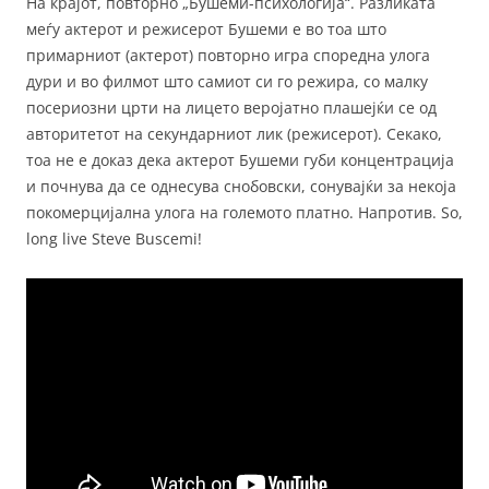
На крајот, повторно „Бушеми-психологија“. Разликата
меѓу актерот и режисерот Бушеми е во тоа што
примарниот (актерот) повторно игра споредна улога
дури и во филмот што самиот си го режира, со малку
посериозни црти на лицето веројатно плашејќи се од
авторитетот на секундарниот лик (режисерот). Секако,
тоа не е доказ дека актерот Бушеми губи концентрација
и почнува да се однесува снобовски, сонувајќи за некоја
покомерцијална улога на големото платно. Напротив. So,
long live Steve Buscemi!