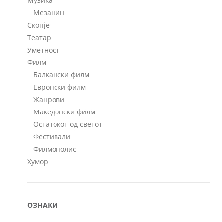
Музика
Мезанин
Скопје
Театар
Уметност
Филм
Балкански филм
Европски филм
Жанрови
Македонски филм
Остатокот од светот
Фестивали
Филмополис
Хумор
ОЗНАКИ