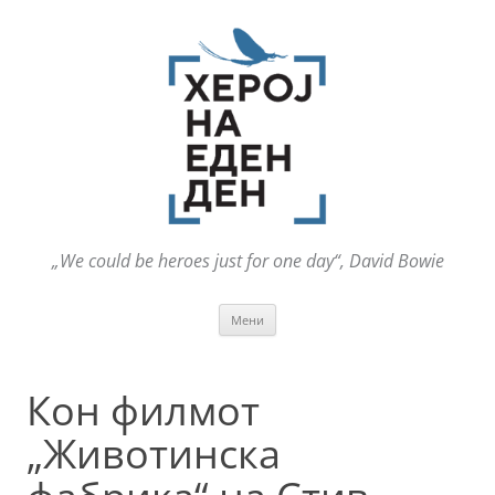
„We could be heroes just for one day“, David Bowie
Оди
Мени
на
содржината
Кон филмот
„Животинска