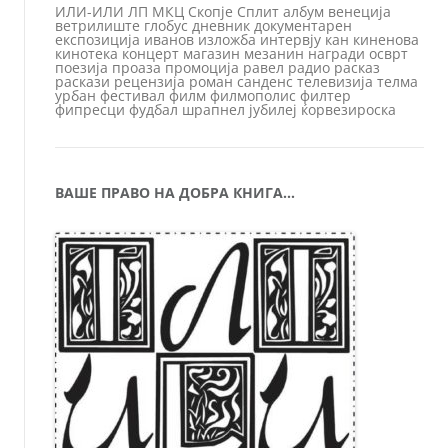
ИЛИ-ИЛИ
ЛП
МКЦ
Скопје
Сплит
албум
венеција
ветрилиште
глобус
дневник
документарен
експозиција
иванов
изложба
интервју
кан
киненова
кинотека
концерт
магазин
мезанин
награди
осврт
поезија
проаза
промоција
равел
радио
расказ
раскази
рецензија
роман
санденс
телевизија
телма
урбан
фестивал
филм
филмополис
филтер
фипресци
фудбал
шрапнел
јубилеј
ќорвезироска
ВАШЕ ПРАВО НА ДОБРА КНИГА…