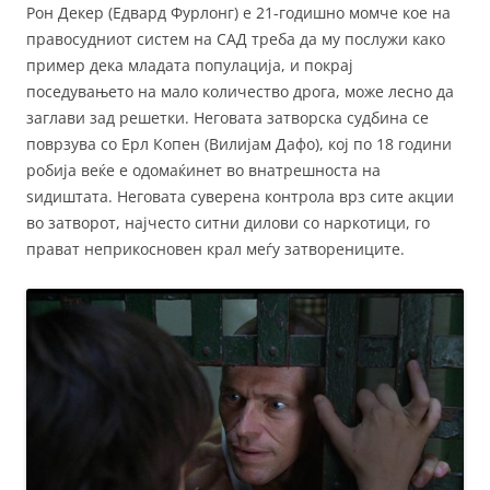
Рон Декер (Едвард Фурлонг) е 21-годишно момче кое на
правосудниот систем на САД треба да му послужи како
пример дека младата популација, и покрај
поседувањето на мало количество дрога, може лесно да
заглави зад решетки. Неговата затворска судбина се
поврзува со Ерл Копен (Вилијам Дафо), кој по 18 години
робија веќе е одомаќинет во внатрешноста на
ѕидиштата. Неговата суверена контрола врз сите акции
во затворот, најчесто ситни дилови со наркотици, го
прават неприкосновен крал меѓу затворениците.