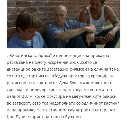
„Животинска фабрика“ е непретенциозна приказна
раскажана на многу искрен начин. Сижето се
дистанцира од сите досегашни филмови на слична тема,
со што од старт им ослободува простор за креација на
режисерот и на актерите. Дека Бушеми комплетно го
совладал и режисерскиот занает гледаме во текот на
целиот филм, кој се фокусира на меѓучовечките односи
во затворот, сето тоа надополнето со одличниот кастинг
и, по правило, фантастичниот саундтрак на ветеранот
Џон Лури, стариот пајташ на Бушеми.