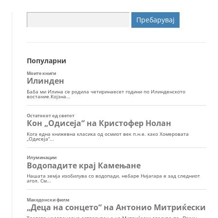
Пребарувај
за:
Популарни