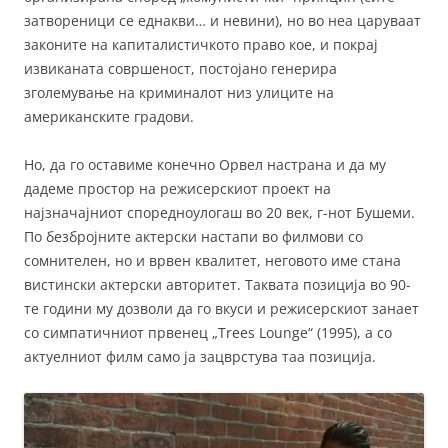
затвореници се еднакви… и невини), но во неа царуваат
законите на капиталистичкото право кое, и покрај
извиканата совршеност, постојано генерира
зголемување на криминалот низ улиците на
американските градови.
Но, да го оставиме конечно Орвел настрана и да му
дадеме простор на режисерскиот проект на
најзначајниот споредноулогаш во 20 век, г-нот Бушеми.
По безбројните актерски настапи во филмови со
сомнителен, но и врвен квалитет, неговото име стана
вистински актерски авторитет. Таквата позиција во 90-
те години му дозволи да го вкуси и режисерскиот занает
со симпатичниот првенец „Trees Lounge“ (1995), а со
актуелниот филм само ја зацврстува таа позиција.