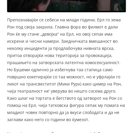
Препознавајќи се себеси на млади години, Ерл го зема
Рон под своја закрила. Главна фора во филмот е дали
Рон ќе му стане „девојка“ на Ерл, но овој сепак има
искрени и чесни намери. Заедничката вмешаност во
неколку инциденти ја продлабочува нивната врска,
притоа отворајќи нова територија за провокација,
прашањето на затворската латентна хомосексуалност.
Но Бушеми одлично ја избегнува таа стапица само
површно кокетирајќи со таа можност, но и уфрлајќи го
ликот на трансвеститот (Мики Рурк) како цимер на Рон,
чија театралност не’ уверува во нешто сосема друго.
Како шлаг на тортата е бегството од затворот на Рон со
помош на Ерл, чија татковска фигура сепак му помага на
младиот човек повторно да ја вкуси слободата и да не
заглави како него со години во ќумезот.