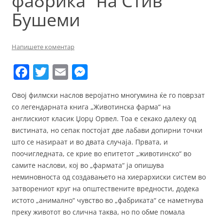
фабрика“ на Стив
Бушеми
Напишете коментар
F
T
E
M
a
w
m
e
Овој филмски наслов веројатно многумина ќе го поврзат
c
itt
ai
ss
со легендарната книга „Животинска фарма“ на
e
er
l
e
англискиот класик Џорџ Орвел. Тоа е секако далеку од
b
n
вистината, но сепак постојат две лабави допирни точки
што се наѕираат и во двата случаја. Првата, и
o
g
поочигледната, се крие во епитетот „животинско“ во
o
er
самите наслови, кој во „фармата“ ја опишува
k
неминовноста од создавањето на хиерархиски систем во
затворениот круг на општествените вредности, додека
истото „анимално“ чувство во „фабриката“ се наметнува
преку животот во слична таква, но по обме помала