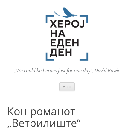
„We could be heroes just for one day“, David Bowie
Оди
Мени
на
содржината
Кон романот
„Ветрилиште“