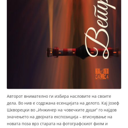
Авторот внимателно ги избира насловите на своите
дела. Во нив е содржана есенцијата на делото. Кај Јозеф
Шкворецки во „Инжинер на човечките души“ го најдов
значењето на двојната експозиција – втиснување на
новата поза врз старата на фотографскиот филм и