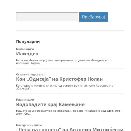
Пребарувај
за:
Популарни