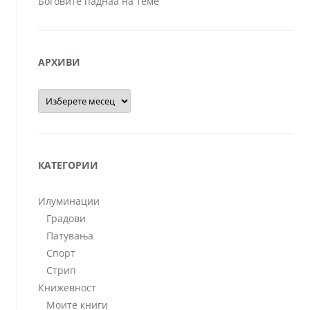
Боговите паднаа на теме
АРХИВИ
Архиви
КАТЕГОРИИ
Илуминации
Градови
Патувања
Спорт
Стрип
Книжевност
Моите книги