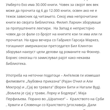
Умберто Еко има 30.000 книги. Човек за својот век век
може да прочита од 6 до 12.000 книги, освен ако не е
тежок зависник од читањето. Секој има непрочитани
книги во својата библиотека. Филип Ларкин зборуваше
за пропуштените лектири. На Запад е непристојно
човек да се фали со бројот на книгите кои ги има или ги
прочитал. На една вечера со Габриел Гарсија Маркез,
тогашниот американски претседател Бил Клинтон
зборувал наизуст цели делови од романите на Фокнер.
Борхес секогаш го замислувал рајот како некаква
библиотека.
Употреба на неточни податоци – Анѓелков ги измешал
филмовите „Љубовна приказна“ (Рајан О’нил и Али
Мекгроу) и „Сјај во тревата“ (Ворен Бити и Натали Вуд).
„Вољела је сјај у трави, Лорку и Бодлера“, Маја
Перфиљева. Порано во „Шрапнел“ – Кралството на Срби
, Хрвати и Словенци со Кралството Југославија. Дали