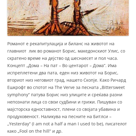
Романот е рекапитулација и биланс на животот на
главниот лик во романот Борис, македонскиот Улис, со
скратено време на дејство од шеснаесет и пол часа.
Концепт „Дома – На пат – Во центарот – Дома“. Има
испреплетени два пата, еден низ животот на Борис,
вториот низ неговиот град, нашето Скопје. Како Ричард
Ешкрофт во спотот на The Verve за песната „Bittersweet
symphony“ патува Борис низ улиците и среќава разни
непознати лица со свои судбини и грижи. Пишуван со
мајсторска едноставност, плени со својата убавина и
продуховеност. Наликува на песните на Битлси –
„Yesterday“ (I am not a half a man I used to be), писателот
како „Fool on the hill“ и др.