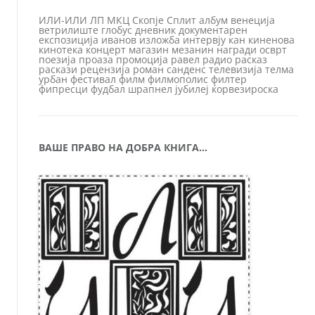
ИЛИ-ИЛИ
ЛП
МКЦ
Скопје
Сплит
албум
венеција
ветрилиште
глобус
дневник
документарен
експозиција
иванов
изложба
интервју
кан
киненова
кинотека
концерт
магазин
мезанин
награди
осврт
поезија
проаза
промоција
равел
радио
расказ
раскази
рецензија
роман
санденс
телевизија
телма
урбан
фестивал
филм
филмополис
филтер
фипресци
фудбал
шрапнел
јубилеј
ќорвезироска
ВАШЕ ПРАВО НА ДОБРА КНИГА…