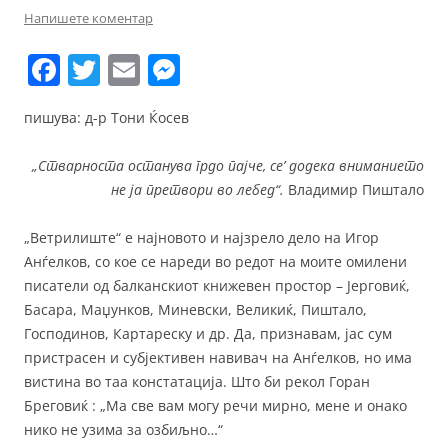
Напишете коментар
F
T
E
M
a
w
m
e
пишува: д-р Тони Ќосев
c
itt
ai
ss
e
er
l
e
„Стварноста останува грдо пајче, се’ додека вниманието
b
n
не ја претвори во лебед“.
Владимир Пиштало
o
g
„Ветрилиште“ е најновото и најзрело дело на Игор
o
er
Анѓелков, со кое се нареди во редот на моите омилени
k
писатели од балканскиот книжевен простор – Јерговиќ,
Басара, Маџунков, Миневски, Великиќ, Пиштало,
Господинов, Картареску и др. Да, признавам, јас сум
пристрасен и субјективен навивач на Анѓелков, но има
вистина во таа констатација. Што би рекол Горан
Бреговиќ : „Ма све вам могу речи мирно, мене и онако
нико не узима за озбиљно…“