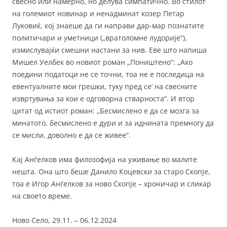
свесно или намерно, но делува симпатично. Во стилот
на големиот новинар и ненадминат козер Петар
Луковиќ, кој знаеше да ги направи дар-мар познатите
политичари и уметници („вратоломне лудорије“),
измислувајќи смешни настани за нив. Еве што напиша
Мишел Уелбек во новиот роман „Поништено“: „Ако
поедини податоци не се точни, тоа не е последица на
евентуалните мои грешки, туку пред се’ на свесните
извртувања за кои е одговорна стварноста“. И втор
цитат од истиот роман: „Бесмислено е да се мозга за
минатото, бесмислено е дури и за иднината премногу да
се мисли, доволно е да се живее“.
Кај Анѓелков има филозофија на уживање во малите
нешта. Она што беше Данило Коцевски за старо Скопје,
тоа е Игор Анѓелков за ново Скопје – хроничар и сликар
на своето време.
Ново Село, 29.11. – 06.12.2024