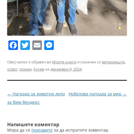
F
T
E
M
a
w
m
e
c
itt
ai
ss
Овој напис е објавен во
Моите книги
и означен со
ветрилиште
,
осврт
,
роман
,
ќосев
на
декември 9, 2024
.
e
er
l
e
b
n
o
g
Навигација
←
Награда за животно дело
Нобелова награда за мир
→
o
er
за
за Вим Вендерс
k
написи
Напишете коментар
Мора да се
пријавите
за да испратите коментар.