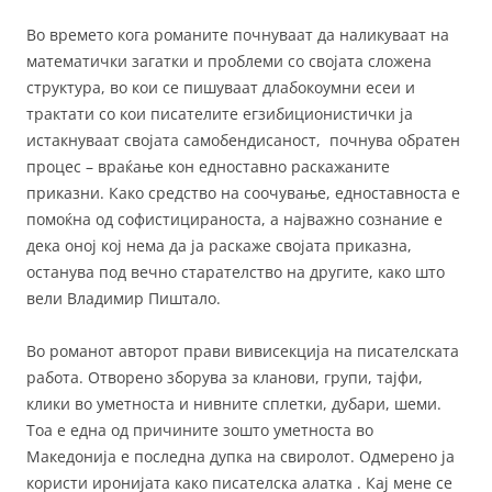
Во времето кога романите почнуваат да наликуваат на
математички загатки и проблеми со својата сложена
структура, во кои се пишуваат длабокоумни есеи и
трактати со кои писателите егзибиционистички ја
истакнуваат својата самобендисаност, почнува обратен
процес – враќање кон едноставно раскажаните
приказни. Како средство на соочување, едноставноста е
помоќна од софистицираноста, а најважно сознание е
дека оној кој нема да ја раскаже својата приказна,
останува под вечно старателство на другите, како што
вели Владимир Пиштало.
Во романот авторот прави вивисекција на писателската
работа. Отворено зборува за кланови, групи, тајфи,
клики во уметноста и нивните сплетки, дубари, шеми.
Тоа е една од причините зошто уметноста во
Македонија е последна дупка на свиролот. Одмерено ја
користи иронијата како писателска алатка . Кај мене се