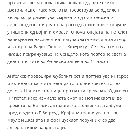
правење сосема нова слика, колаж од двете слики.
„Ветрилиште“ како место на проветрување од силен
ветар кој ја разнесува смрдеата од смртоносната
аерозагаденост и реата на распаднатите човечки души,
уништени од војни и омрази. Ономатопејата на петелот
наликува на насловот на популарната емисија за хумор
и сатира на Радио Скопје – „Хихурику“. Се сеќавам кога
имаше помрачување на Сонцето, кога повторно светна
денот, петлите во Русиново запееја во 11 часот.
Анѓелков провоцира љубопитност и поттикнува интерес
и активност кај читателот да го открие контекстот на
делото. Црните страници прв пат ги среќавам. Одличен
ПР потег, како измислената смрт на Пол Макартни во
времето на Битлси, антологиската обвивка за албумот
пред студиото Ејби роуд. Крајот ми заличува на Џон
Фаулс и „Жената на францускиот поручник“ со два
алтернативни завршетоци.