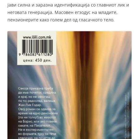
јави силна и заразна идентификација со главниот лик и
неговата генерација. Масовен егзодус на младите,
пензионерите како голем дел од гласачкото тело.