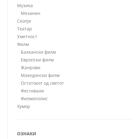
Музика
Мезанин
Скопје
Театар
Уметност
Филм
Балкански филм
Европски филм
Жанрови
Македонски филм
Остатокот од светот
Фестивали
Филмополис
Хумор
ОЗНАКИ