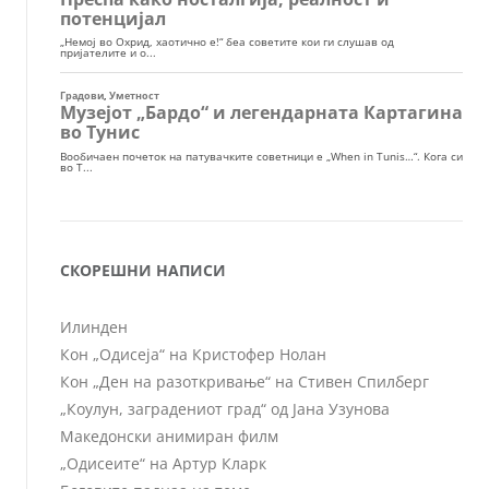
СКОРЕШНИ НАПИСИ
Илинден
Кон „Одисеја“ на Кристофер Нолан
Кон „Ден на разоткривање“ на Стивен Спилберг
„Коулун, заградениот град“ од Јана Узунова
Македонски анимиран филм
„Одисеите“ на Артур Кларк