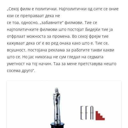
„Секој филм е политички. Најполитички од сите се оние
кои се преправаат дека не
се тоа, односно, „забавните“ филмови. Тие се
најполитичките филмови што постојат бидејќи тие ја
отфрлаат можноста за промена. Во секој фрејм тие
кажуваат дека се’ е во ред онака како што е. Тие се,
всушност, постојана реклама за работите такви какви
што се. Но јас никогаш не сум гледал на седмата
уметност на тој начин. Таа за мене претставува нешто
сосема друго“.