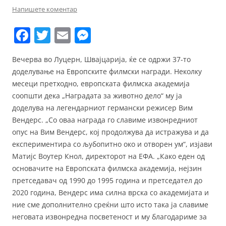
Напишете коментар
F
T
E
M
a
w
m
e
Вечерва во Луцерн, Швајцарија, ќе се одржи 37-то
c
itt
ai
ss
доделување на Европските филмски награди. Неколку
e
er
l
e
месеци претходно, европската филмска академија
b
n
соопшти дека „Наградата за животно дело“ му ја
доделува на легендарниот германски режисер Вим
o
g
Вендерс. „Со оваа награда го славиме извонредниот
o
er
опус на Вим Вендерс, кој продолжува да истражува и да
k
експериментира со љубопитно око и отворен ум“, изјави
Матијс Воутер Кнол, директорот на ЕФА. „Како еден од
основачите на Европската филмска академија, нејзин
претседавач од 1990 до 1995 година и претседател до
2020 година, Вендерс има силна врска со академијата и
ние сме дополнително среќни што исто така ја славиме
неговата извонредна посветеност и му благодариме за