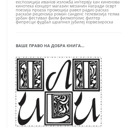
експозиција
иванов
изложба
интервју
кан
киненова
кинотека
концерт
магазин
мезанин
награди
осврт
поезија
проаза
промоција
равел
радио
расказ
раскази
рецензија
роман
санденс
телевизија
телма
урбан
фестивал
филм
филмополис
филтер
фипресци
фудбал
шрапнел
јубилеј
ќорвезироска
ВАШЕ ПРАВО НА ДОБРА КНИГА…