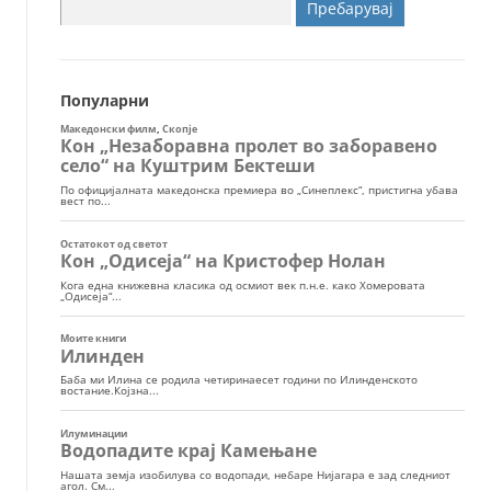
Пребарувај
за:
Популарни