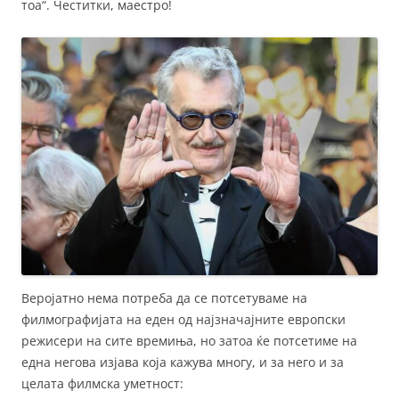
тоа“. Честитки, маестро!
Веројатно нема потреба да се потсетуваме на
филмографијата на еден од најзначајните европски
режисери на сите времиња, но затоа ќе потсетиме на
една негова изјава која кажува многу, и за него и за
целата филмска уметност: