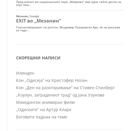
СКОРЕШНИ НАПИСИ
Илинден
Кон „Одисеја“ на Кристофер Нолан
Кон „Ден на разоткривање“ на Стивен Спилберг
„Коулун, заградениот град“ од Јана Узунова
Македонски анимиран филм
„Одисеите“ на Артур Кларк
Боговите паднаа на теме