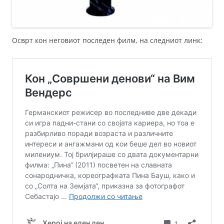
Осврт кон неговиот последен филм, на следниот линк: