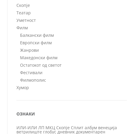
Скопје
Театар
Уметност
Филм
Балкански филм
Европски филм
Жанрови
Македонски филм
Остатокот од светот
Фестивали
Филмополис
Хумор
ОЗНАКИ
ИЛИ-ИЛИ
ЛП
МКЦ
Скопје
Сплит
албум
венеција
ветрилиште
глобус
дневник
документарен