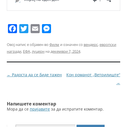
F
T
E
M
a
w
m
e
c
itt
ai
ss
Овој напис е објавен во
Филм
и означен со
вендерс
,
европски
награди
,
ЕФА
,
луцерн
на
декември 7, 2024
.
e
er
l
e
b
n
o
g
Навигација
←
Радоста да се биде тажен
Кон романот „Ветрилиште“
o
er
за
→
k
написи
Напишете коментар
Мора да се
пријавите
за да испратите коментар.