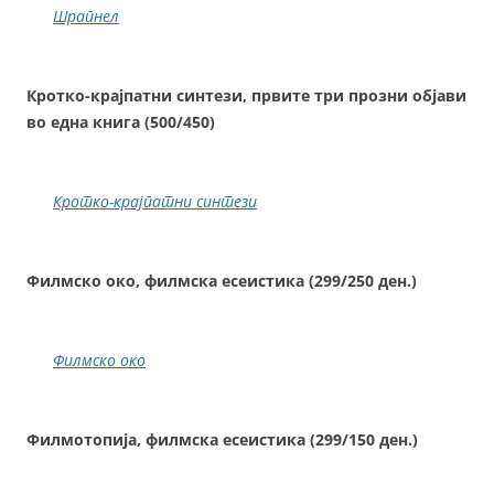
Шрапнел
Кротко-крајпатни синтези, првите три прозни објави
во една книга (500/450)
Кротко-крајпатни синтези
Филмско око, филмска есеистика (299/250 ден.)
Филмско око
Филмотопија, филмска есеистика (299/150 ден.)