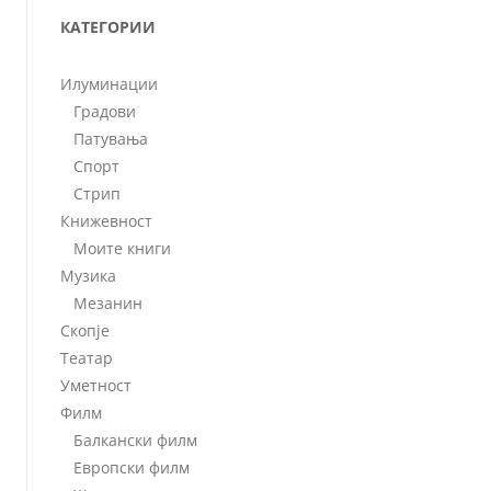
КАТЕГОРИИ
Илуминации
Градови
Патувања
Спорт
Стрип
Книжевност
Моите книги
Музика
Мезанин
Скопје
Театар
Уметност
Филм
Балкански филм
Европски филм