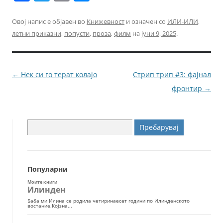
a
w
m
e
c
itt
ai
ss
Овој напис е објавен во
Книжевност
и означен со
ИЛИ-ИЛИ
,
летни приказни
,
попусти
,
проза
,
филм
на
јуни 9, 2025
.
e
er
l
e
b
n
o
g
Навигација
←
Нек си го терат колајо
Стрип трип #3: фајнал
o
er
за
фронтир
→
k
написи
Пребарувај
за:
Популарни