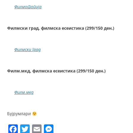
Филмотопија
Филмски град, филмска есеистика (299/150 ден.)
Филмски град
Филм.мкд, филмска есеистика (299/150 ден.)
Филм.мкд
Бујрумлари
F
T
E
M