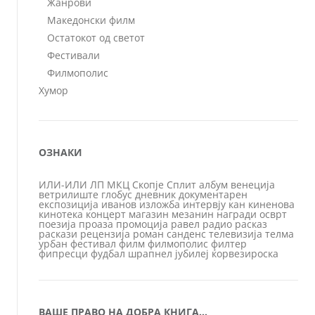
Жанрови
Македонски филм
Остатокот од светот
Фестивали
Филмополис
Хумор
ОЗНАКИ
ИЛИ-ИЛИ
ЛП
МКЦ
Скопје
Сплит
албум
венеција
ветрилиште
глобус
дневник
документарен
експозиција
иванов
изложба
интервју
кан
киненова
кинотека
концерт
магазин
мезанин
награди
осврт
поезија
проаза
промоција
равел
радио
расказ
раскази
рецензија
роман
санденс
телевизија
телма
урбан
фестивал
филм
филмополис
филтер
фипресци
фудбал
шрапнел
јубилеј
ќорвезироска
ВАШЕ ПРАВО НА ДОБРА КНИГА…