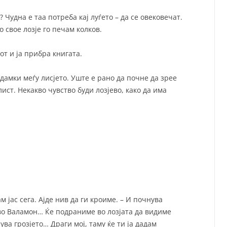
а? Чудна е таа потреба кај луѓето – да се овековечат.
о свое лозје го печам колков.
иот и ја прибра книгата.
дамки меѓу лисјето. Уште е рано да почне да зрее
ист. Некакво чувство буди лозјево, како да има
м јас сега. Ајде нив да ги кроиме. – И почнува
во Валамон… Ќе подраниме во лозјата да видиме
ува грозјето… Драги мој, таму ќе ти ја дадам