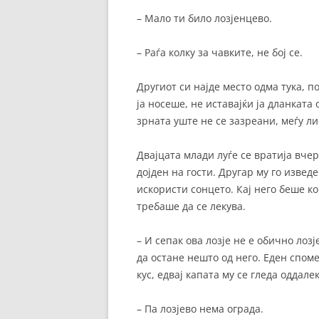
– Мало ти било лозјенцево.
– Раѓа колку за чавките, не бој се.
Другиот си најде место одма тука, п
ја носеше, не иставајќи ја дланката 
зрната уште не се зазреани, меѓу ли
Двајцата млади луѓе се вратија вчер
дојден на гости. Другар му го извед
искористи сонцето. Кај него беше к
требаше да се лекува.
– И сепак ова лозје не е обично лозј
да остане нешто од него. Еден спомен
кус, едвај капата му се гледа оддалек
– Па лозјево нема ограда.