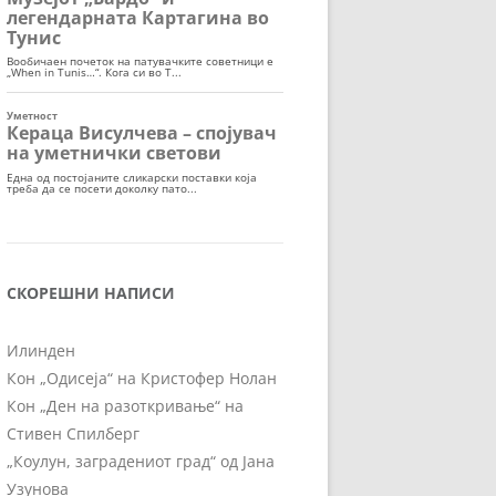
СКОРЕШНИ НАПИСИ
Илинден
Кон „Одисеја“ на Кристофер Нолан
Кон „Ден на разоткривање“ на
Стивен Спилберг
„Коулун, заградениот град“ од Јана
Узунова