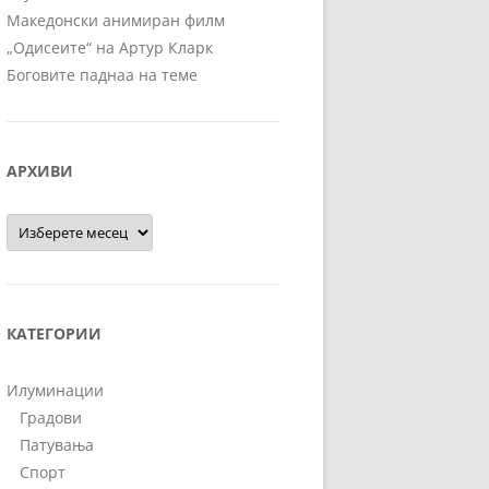
Македонски анимиран филм
„Одисеите“ на Артур Кларк
Боговите паднаа на теме
АРХИВИ
Архиви
КАТЕГОРИИ
Илуминации
Градови
Патувања
Спорт