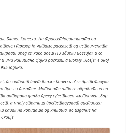
СП
Т
ХУ
еше Блаже Конески. На триесетгодишнината од
отечен трезор го читаме расказот од истоимената
пираат пред се’ како поет (13 збирки поезија), и со
 и има напишано сјајни раскази, а токму „Лозје“ е оној
955 година.
зје“, познатиот поет Блаже Конески и’ се претставува
ко прозен писател. Мотивите што се обработени во
та авторова дарба преку сугестивен уметнички збор
ост, а многу страници претставуваат вистински
т капак на корицата од книгата, во издание на
Скопје.