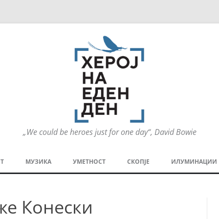
„We could be heroes just for one day“, David Bowie
Оди
на
Т
МУЗИКА
УМЕТНОСТ
СКОПЈЕ
ИЛУМИНАЦИИ
содржината
МЕЗАНИН
СТРИП
ГРА
аже Конески
ТЕАТАР
ПАТ