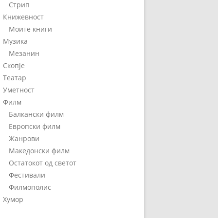
Стрип
Книжевност
Моите книги
Музика
Мезанин
Скопје
Театар
Уметност
Филм
Балкански филм
Европски филм
Жанрови
Македонски филм
Остатокот од светот
Фестивали
Филмополис
Хумор