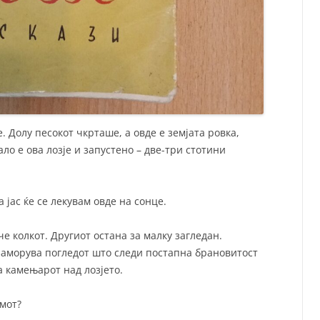
е. Долу песокот чкрташе, а овде е земјата ровка,
ло е ова лозје и запустено – две-три стотини
а јас ќе се лекувам овде на сонце.
че колкот. Другиот остана за малку загледан.
заморува погледот што следи постапна брановитост
а камењарот над лозјето.
имот?