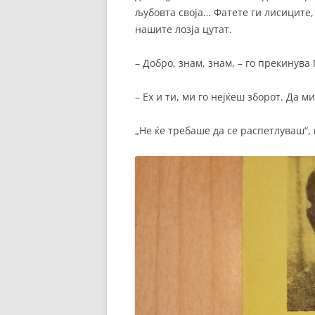
љубовта своја… Фатете ги лисиците,
нашите лозја цутат.
– Добро, знам, знам, – го прекинува
– Ех и ти, ми го нејќеш зборот. Да м
„Не ќе требаше да се распетлуваш“,