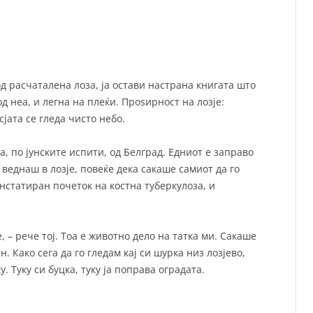
од расчаталена лоза, ја остави настрана книгата што
од неа, и легна на плеќи. Проѕирност на лозје:
сјата се гледа чисто небо.
а, по јунските испити, од Белград. Едниот е заправо
е веднаш в лозје, повеќе дека сакаше самиот да го
онстатиран почеток на костна туберкулоза, и
е, – рече тој. Тоа е животно дело на татка ми. Сакаше
. Како сега да го гледам кај си шурка низ лозјево,
у. Туку си буцка, туку ја поправа оградата.