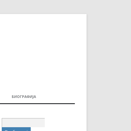
БИОГРАФИЈА
ДОВИ
МОИТЕ КНИГИ
УВАЊА
Пребарувај
за: