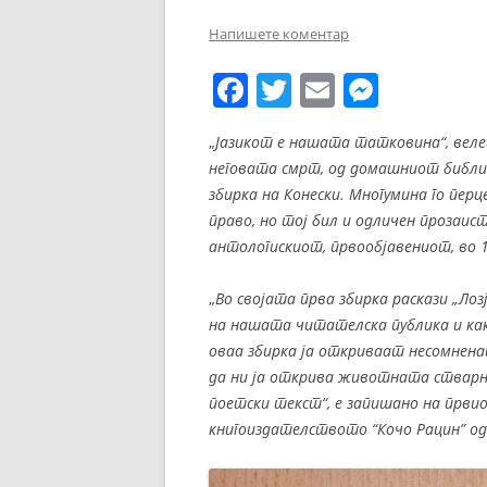
ЕВРОПСКИ ФИЛМ
Напишете коментар
ОСТАТОКОТ ОД СВЕТО
F
T
E
M
ЖАНРОВИ
a
w
m
e
„
Јазикот е нашата татковина“, вел
ФЕСТИВАЛИ
c
itt
ai
ss
неговата смрт, од домашниот библи
e
er
l
e
ФИЛМОПОЛИС
збирка на Конески. Многумина го перце
b
n
право, но тој бил и одличен прозаист
антологискиот, првообјавениот, во 1
o
g
o
er
„
Во својата прва збирка раскази „Ло
k
на нашата читателска публика и ка
оваа збирка ја откриваат несомнена
да ни ја открива животната стварн
поетски текст“, е запишано на првио
книгоиздателството “Кочо Рацин” од 