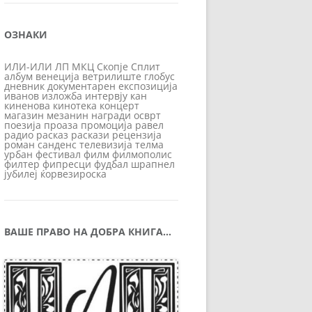
ОЗНАКИ
ИЛИ-ИЛИ
ЛП
МКЦ
Скопје
Сплит
албум
венеција
ветрилиште
глобус
дневник
документарен
експозиција
иванов
изложба
интервју
кан
киненова
кинотека
концерт
магазин
мезанин
награди
осврт
поезија
проаза
промоција
равел
радио
расказ
раскази
рецензија
роман
санденс
телевизија
телма
урбан
фестивал
филм
филмополис
филтер
фипресци
фудбал
шрапнел
јубилеј
ќорвезироска
ВАШЕ ПРАВО НА ДОБРА КНИГА…