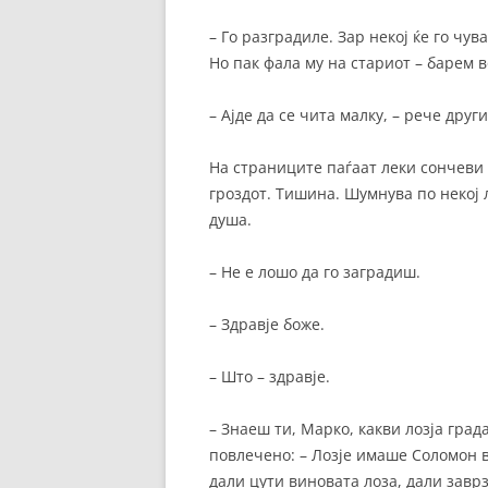
– Го разградиле. Зар некој ќе го чув
Но пак фала му на стариот – барем в
– Ајде да се чита малку, – рече друг
На страниците паѓаат леки сончеви 
гроздот. Тишина. Шумнува по некој л
душа.
– Не е лошо да го заградиш.
– Здравје боже.
– Што – здравје.
– Знаеш ти, Марко, какви лозја града
повлечено: – Лозје имаше Соломон 
дали цути виновата лоза, дали заврз