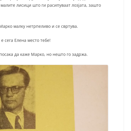
 малите лисици што ги расипуваат лозјата, зашто
 Марко малку нетрпеливо и се свртува.
и е сега Елена место тебе!
 посака да каже Марко, но нешто го задржа.