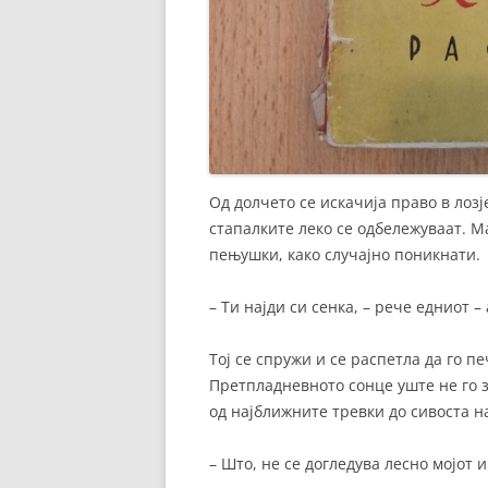
Од долчето се искачија право в лозј
стапалките леко се одбележуваат. Ма
пењушки, како случајно поникнати.
– Ти најди си сенка, – рече едниот – 
Тој се спружи и се распетла да го пе
Претпладневното сонце уште не го 
од најближните тревки до сивоста н
– Што, не се догледува лесно мојот 