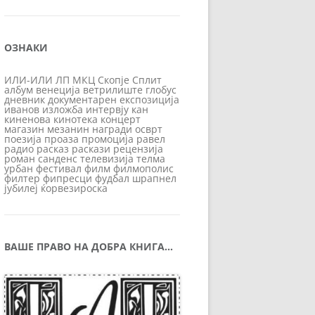
ОЗНАКИ
ИЛИ-ИЛИ
ЛП
МКЦ
Скопје
Сплит
албум
венеција
ветрилиште
глобус
дневник
документарен
експозиција
иванов
изложба
интервју
кан
киненова
кинотека
концерт
магазин
мезанин
награди
осврт
поезија
проаза
промоција
равел
радио
расказ
раскази
рецензија
роман
санденс
телевизија
телма
урбан
фестивал
филм
филмополис
филтер
фипресци
фудбал
шрапнел
јубилеј
ќорвезироска
ВАШЕ ПРАВО НА ДОБРА КНИГА…