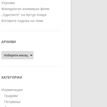
Узунова
Македонски анимиран филм
„Одисеите“ на Артур Кларк
Боговите паднаа на теме
АРХИВИ
Архиви
КАТЕГОРИИ
Илуминации
Градови
Патувања