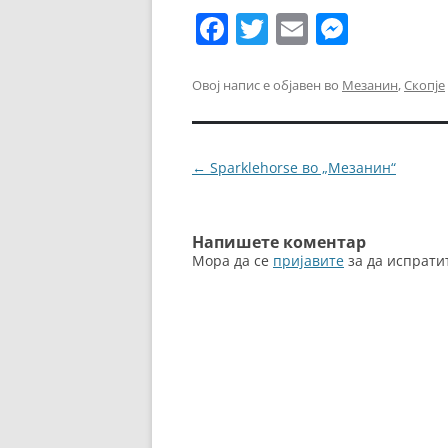
F
T
E
M
a
w
m
e
c
itt
ai
ss
Овој напис е објавен во
Мезанин
,
Скопје
e
er
l
e
b
n
Навигација
←
Sparklehorse во „Мезанин“
o
g
за
o
er
написи
k
Напишете коментар
Мора да се
пријавите
за да испрати