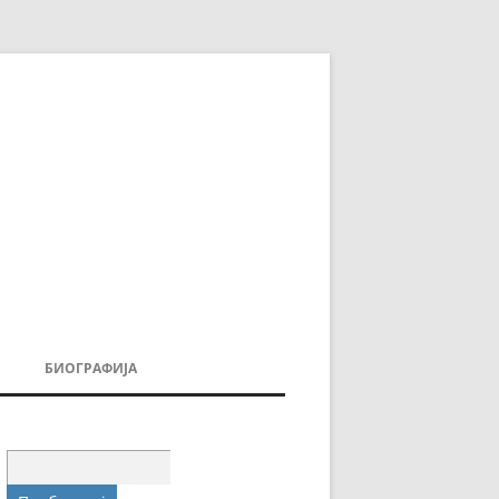
БИОГРАФИЈА
ДОВИ
МОИТЕ КНИГИ
УВАЊА
Пребарувај
за: