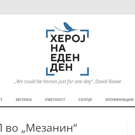
„We could be heroes just for one day“, David Bowie
Оди
на
Т
МУЗИКА
УМЕТНОСТ
СКОПЈЕ
ИЛУМИНАЦИИ
содржината
МЕЗАНИН
СТРИП
ГРА
П во „Мезанин“
ТЕАТАР
ПАТ