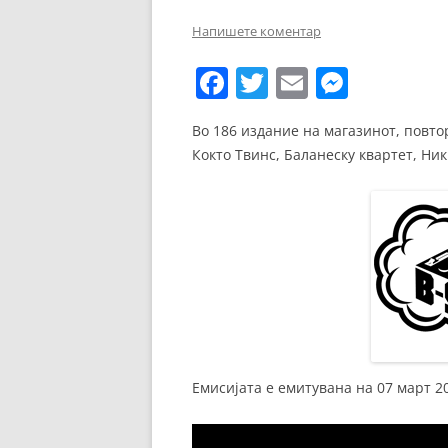
ЕВРОПСКИ ФИЛМ
Напишете коментар
ОСТАТОКОТ ОД СВЕТО
F
T
E
M
ЖАНРОВИ
a
w
m
e
Во 186 издание на магазинот, повтор
ФЕСТИВАЛИ
c
itt
ai
ss
Кокто Твинс, Баланеску квартет, Ник 
e
er
l
e
ФИЛМОПОЛИС
b
n
o
g
o
er
k
Емисијата е емитувана на 07 март 2