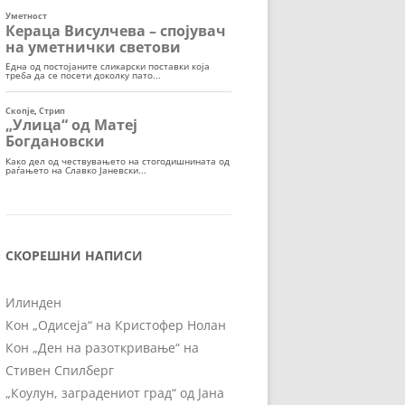
СКОРЕШНИ НАПИСИ
Илинден
Кон „Одисеја“ на Кристофер Нолан
Кон „Ден на разоткривање“ на
Стивен Спилберг
„Коулун, заградениот град“ од Јана