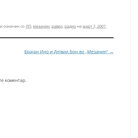
и означен со
ЛП
,
мезанин
,
равел
,
радио
на
март 7, 2007
.
Брајан Ино и Дејвид Брн во „Мезанин“
→
те коментар.