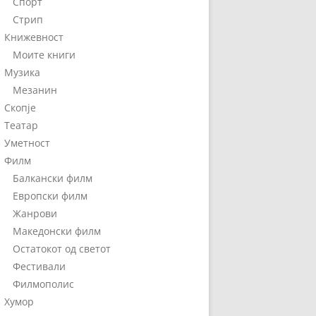
Спорт
Стрип
Книжевност
Моите книги
Музика
Мезанин
Скопје
Театар
Уметност
Филм
Балкански филм
Европски филм
Жанрови
Македонски филм
Остатокот од светот
Фестивали
Филмополис
Хумор