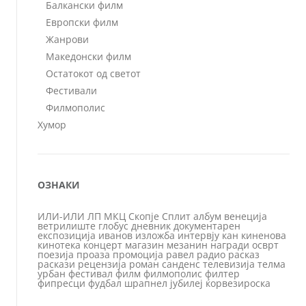
Балкански филм
Европски филм
Жанрови
Македонски филм
Остатокот од светот
Фестивали
Филмополис
Хумор
ОЗНАКИ
ИЛИ-ИЛИ
ЛП
МКЦ
Скопје
Сплит
албум
венеција
ветрилиште
глобус
дневник
документарен
експозиција
иванов
изложба
интервју
кан
киненова
кинотека
концерт
магазин
мезанин
награди
осврт
поезија
проаза
промоција
равел
радио
расказ
раскази
рецензија
роман
санденс
телевизија
телма
урбан
фестивал
филм
филмополис
филтер
фипресци
фудбал
шрапнел
јубилеј
ќорвезироска