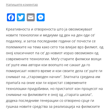
Напишете коментар
F
T
E
M
a
w
m
e
Креативноста и отвореноста што ја овозможуваат
c
itt
ai
ss
новите технологии и медиуми од ден на ден оди се’
e
er
l
e
подалеку, и затоа последниве години се’ почести се
b
n
полемиките на тема како сето тоа влијае врз филмот, од
оној класичниот па се’ до новиот израз овозможен од
o
g
современите технологии. Меѓу старите филмски волци
o
er
се’ уште има автори кои воопшто не сакаат да го
k
помирисаат новото време и кои своите дела се’ уште ги
снимаат на „старомоден начин“. Златната средина им
припаѓа на оние кои ги користат современите
технолошки придобивки, но пристапот кон процесот на
снимање на филмовите е оној од „старата школа“,
додека последниве генерации со отворено срце ги
гушнаа новите средства за реализација на филмските