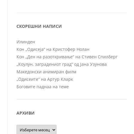
СКОРЕШНИ НАПИСИ
Илинден
Кон „Одисеја“ на Кристофер Нолан
Кон „Ден на разоткривање“ на Стивен Спилберг
„Коулун, заградениот град“ од Јана Узунова
Македонски анимиран филм
„Одисеите“ на Артур Кларк
Боговите паднаа на теме
АРХИВИ
Архиви