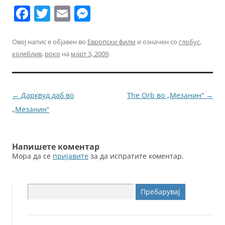
F
T
E
M
a
w
m
e
c
itt
ai
ss
Овој напис е објавен во
Европски филм
и означен со
глобус
,
колеблив
,
роко
на
март 3, 2009
.
e
er
l
e
b
n
o
g
Навигација
←
Дарквуд даб во
The Orb во „Мезанин“
→
o
er
за
„Мезанин“
k
написи
Напишете коментар
Мора да се
пријавите
за да испратите коментар.
Пребарувај
за: