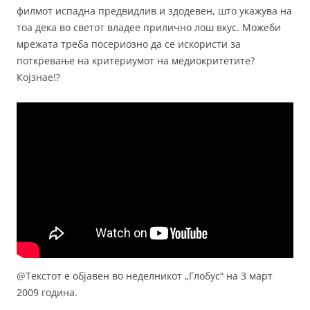
филмот испадна предвидлив и здодевен, што укажува на
тоа дека во светот владее прилично лош вкус. Можеби
мрежата треба посериозно да се искористи за
поткревање на критериумот на медиокритетите?
Којзнае!?
@Текстот е објавен во неделникот „Глобус“ на 3 март
2009 година.