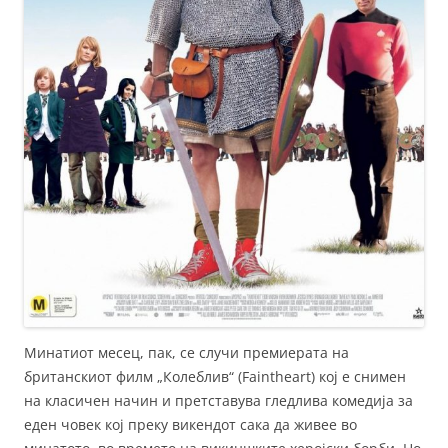
Минатиот месец, пак, се случи премиерата на
британскиот филм „Колеблив“ (Faintheart) кој е снимен
на класичен начин и претставува гледлива комедија за
еден човек кој преку викендот сака да живее во