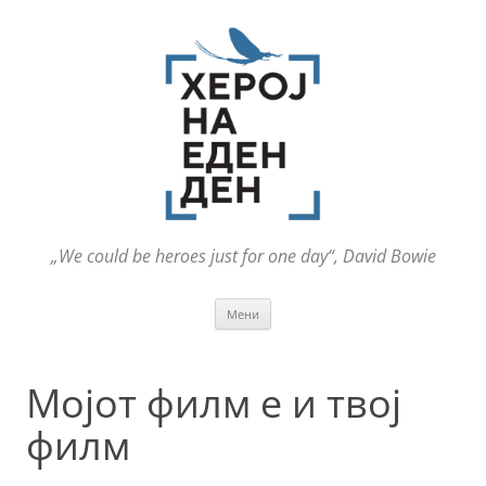
„We could be heroes just for one day“, David Bowie
Оди
Мени
на
содржината
Мојот филм е и твој
филм