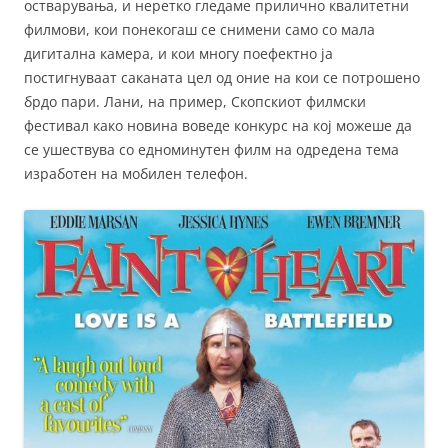
остварувања, и неретко гледаме прилично квалитетни
филмови, кои понекогаш се снимени само со мала
дигитална камера, и кои многу поефектно ја
постигнуваат саканата цел од оние на кои се потрошено
брдо пари. Лани, на пример, Скопскиот филмски
фестивал како новина воведе конкурс на кој можеше да
се ушествува со едноминутен филм на одредена тема
изработен на мобилен телефон.