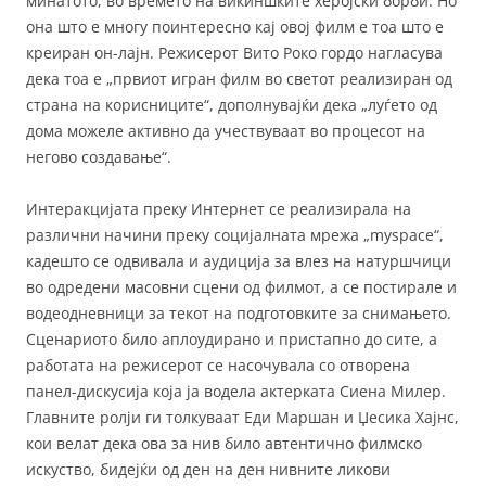
минатото, во времето на викиншките херојски борби. Но
она што е многу поинтересно кај овој филм е тоа што е
креиран он-лајн. Режисерот Вито Роко гордо нагласува
дека тоа е „првиот игран филм во светот реализиран од
страна на корисниците“, дополнувајќи дека „луѓето од
дома можеле активно да учествуваат во процесот на
негово создавање“.
Интеракцијата преку Интернет се реализирала на
различни начини преку социјалната мрежа „myspace“,
кадешто се одвивала и аудиција за влез на натуршчици
во одредени масовни сцени од филмот, а се постирале и
водеодневници за текот на подготовките за снимањето.
Сценариото било аплоудирано и пристапно до сите, а
работата на режисерот се насочувала со отворена
панел-дискусија која ја водела актерката Сиена Милер.
Главните ролји ги толкуваат Еди Маршан и Џесика Хајнс,
кои велат дека ова за нив било автентично филмско
искуство, бидејќи од ден на ден нивните ликови