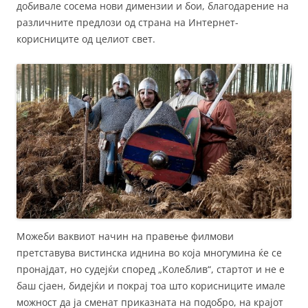
добивале сосема нови димензии и бои, благодарение на
различните предлози од страна на Интернет-
корисниците од целиот свет.
Можеби ваквиот начин на правење филмови
претставува вистинска иднина во која многумина ќе се
пронајдат, но судејќи според „Колеблив“, стартот и не е
баш сјаен, бидејќи и покрај тоа што корисниците имале
можност да ја сменат приказната на подобро, на крајот