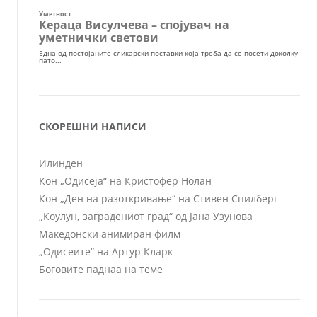
СКОРЕШНИ НАПИСИ
Илинден
Кон „Одисеја“ на Кристофер Нолан
Кон „Ден на разоткривање“ на Стивен Спилберг
„Коулун, заградениот град“ од Јана Узунова
Македонски анимиран филм
„Одисеите“ на Артур Кларк
Боговите паднаа на теме