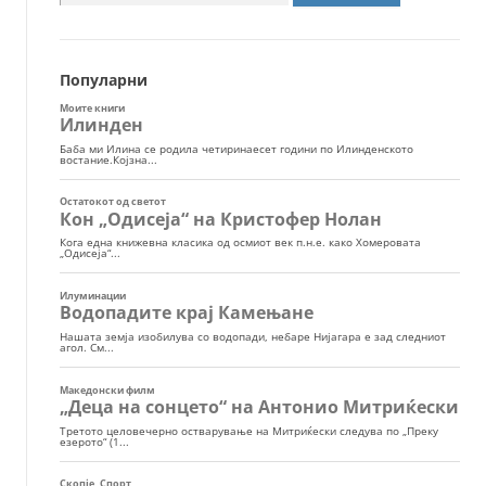
за:
Популарни