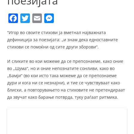
поезијата
F
T
E
M
a
w
m
e
“Игор во своите стихови ја вметнал најважната
c
itt
ai
ss
дефиниција за поезијата: „и знам дека едноставните
e
er
l
e
стихови се помоќни од сите други зборови“.
b
n
И сликите во кои можеме да се препознаеме, како оние
o
g
во „Шума“, но и оние непознатите сонливи, како во
o
er
„Бамји“ (во кои исто така можеме да се препознаеме
k
дури и кога ни се незнајни), и тие се чувствуваат како
блиски, а повторувањето на стиховите не претендираат
да звучат како барање потврда, туку раѓаат ритмика.