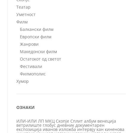
Театар
Уметност
Филм
Балкански филм
Европски филм
Жанрови
Македонски филм
Остатокот од светот
Фестивали
Филмополис
Хумор
ОЗНАКИ
ИЛИ-ИЛИ
ЛП
МКЦ
Скопје
Сплит
албум
венеција
ветрилиште
глобус
дневник
документарен
експозиција
иванов
изложба
интервју
кан
киненова