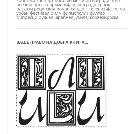
кинотека
концерт
магазин
мезанин
награди
осврт
поезија
проаза
промоција
равел
радио
расказ
раскази
рецензија
роман
санденс
телевизија
телма
урбан
фестивал
филм
филмополис
филтер
фипресци
фудбал
шрапнел
јубилеј
ќорвезироска
ВАШЕ ПРАВО НА ДОБРА КНИГА…