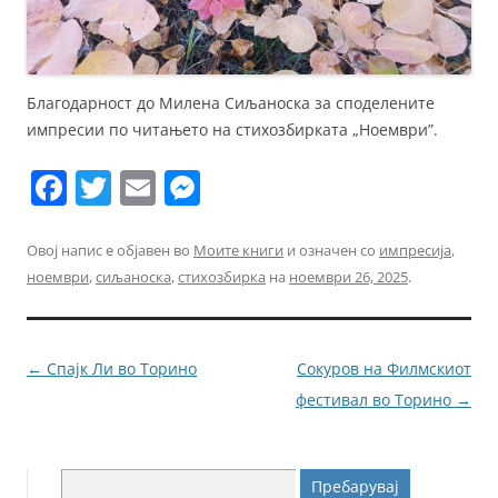
Благодарност до Милена Сиљаноска за споделените
импресии по читањето на стихозбирката „Ноември”.
F
T
E
M
a
w
m
e
c
itt
ai
ss
Овој напис е објавен во
Моите книги
и означен со
импресија
,
ноември
,
сиљаноска
,
стихозбирка
на
ноември 26, 2025
.
e
er
l
e
b
n
o
g
Навигација
←
Спајк Ли во Торино
Сокуров на Филмскиот
o
er
за
фестивал во Торино
→
k
написи
Пребарувај