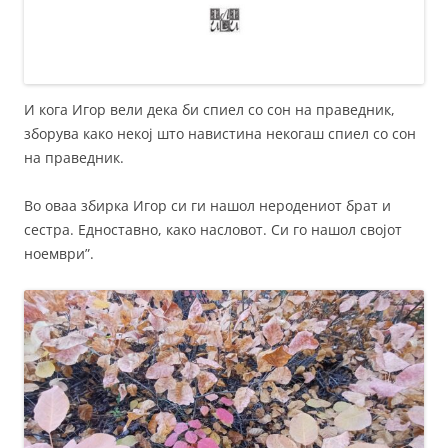
И кога Игор вели дека би
спиел со сон на праведник,
зборува како некој што навистина некогаш спиел со сон
на праведник.
Во оваа збирка Игор си ги нашол неродениот брат и
сестра. Едноставно, како насловот. Си го нашол својот
ноември”.