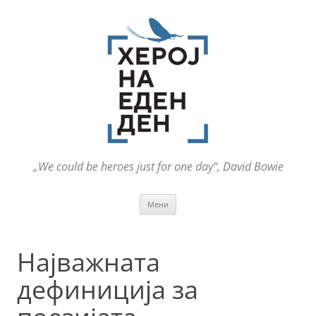
„We could be heroes just for one day“, David Bowie
Оди
Мени
на
содржината
Најважната
дефиниција за