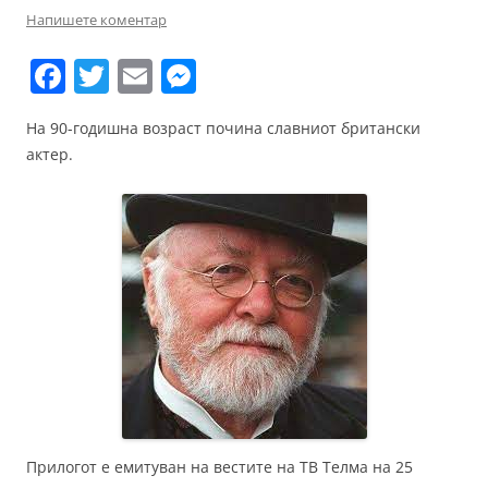
Напишете коментар
F
T
E
M
a
w
m
e
На 90-годишна возраст почина славниот британски
c
itt
ai
ss
актер.
e
er
l
e
b
n
o
g
o
er
k
Прилогот е емитуван на вестите на ТВ Телма на 25