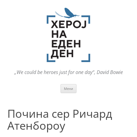
„We could be heroes just for one day“, David Bowie
Оди
Мени
на
содржината
Почина сер Ричард
Атенбороу