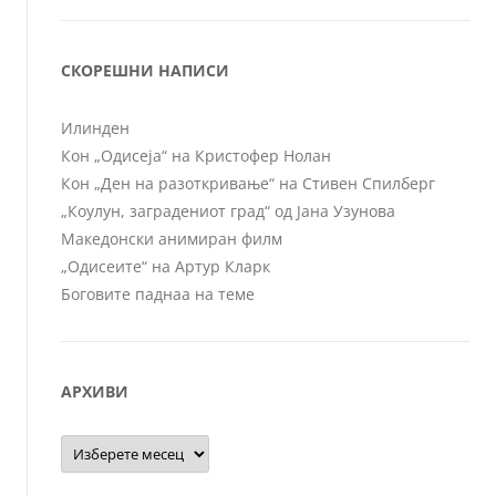
СКОРЕШНИ НАПИСИ
Илинден
Кон „Одисеја“ на Кристофер Нолан
Кон „Ден на разоткривање“ на Стивен Спилберг
„Коулун, заградениот град“ од Јана Узунова
Македонски анимиран филм
„Одисеите“ на Артур Кларк
Боговите паднаа на теме
АРХИВИ
Архиви