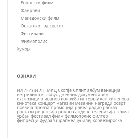
Европски филм
Жанрови
Македонски филм
Остатокот од светот
Фестивали
Филмополис
Хумор
ОЗНАКИ
ИЛИ-ИЛИ
ЛП
МКЦ
Скопје
Сплит
албум
венеција
ветрилиште
глобус
дневник
документарен
експозиција
иванов
изложба
интервју
кан
киненова
кинотека
концерт
магазин
мезанин
награди
осврт
поезија
проаза
промоција
равел
радио
расказ
раскази
рецензија
роман
санденс
телевизија
телма
урбан
фестивал
филм
филмополис
филтер
фипресци
фудбал
шрапнел
јубилеј
ќорвезироска