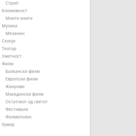
Стрип
Книжевност
Моите книги
Музика
Мезанин
Скопје
Театар
Уметност
Филм
Балкански филм
Европски филм
Жанрови
Македонски филм
Остатокот од светот
Фестивали
Филмополис
Хумор