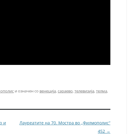
ополис
и означен со
венеција
,
сараево
,
телевизија
,
телма
,
р и
Лауреатите на 70. Мостра во „Филмополис“
452
→