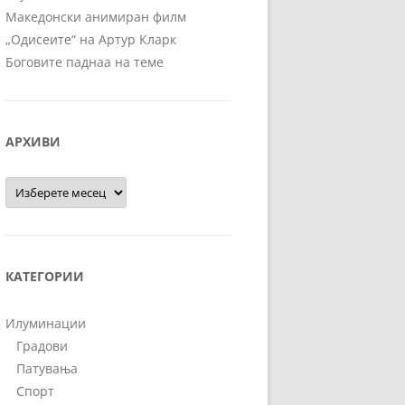
Македонски анимиран филм
„Одисеите“ на Артур Кларк
Боговите паднаа на теме
АРХИВИ
Архиви
КАТЕГОРИИ
Илуминации
Градови
Патувања
Спорт