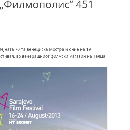
 „Филмополис“ 451
СП
Т
ХУ
ејната 70-та венециска Мостра и оние на 19
стивал, во вечерашниот филмски магазин на Телма.