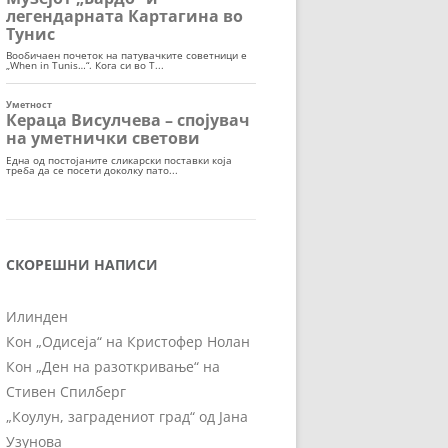
СКОРЕШНИ НАПИСИ
Илинден
Кон „Одисеја“ на Кристофер Нолан
Кон „Ден на разоткривање“ на
Стивен Спилберг
„Коулун, заградениот град“ од Јана
Узунова