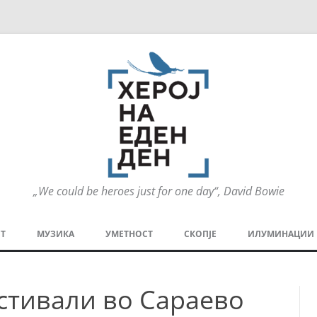
„We could be heroes just for one day“, David Bowie
Оди
на
Т
МУЗИКА
УМЕТНОСТ
СКОПЈЕ
ИЛУМИНАЦИИ
содржината
МЕЗАНИН
СТРИП
ГРА
стивали во Сараево
ТЕАТАР
ПАТ