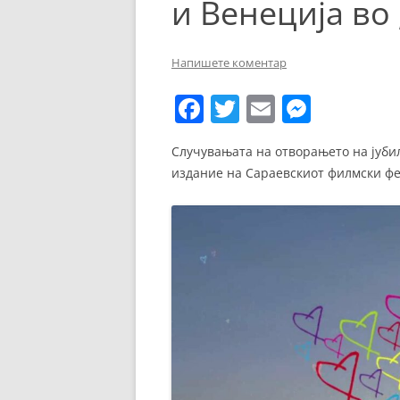
и Венеција во
ЕВРОПСКИ ФИЛМ
ОСТАТОКОТ ОД СВЕТО
Напишете коментар
ЖАНРОВИ
F
T
E
M
ФЕСТИВАЛИ
a
w
m
e
Случувањата на отворањето на јубил
ФИЛМОПОЛИС
c
itt
ai
ss
издание на Сараевскиот филмски фе
e
er
l
e
b
n
o
g
o
er
k