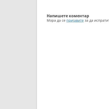
k
написи
Напишете коментар
Мора да се
пријавите
за да испрати