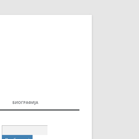
БИОГРАФИЈА
ДОВИ
МОИТЕ КНИГИ
УВАЊА
Пребарувај
за: