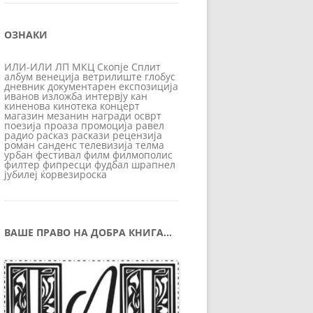
ОЗНАКИ
ИЛИ-ИЛИ
ЛП
МКЦ
Скопје
Сплит
албум
венеција
ветрилиште
глобус
дневник
документарен
експозиција
иванов
изложба
интервју
кан
киненова
кинотека
концерт
магазин
мезанин
награди
осврт
поезија
проаза
промоција
равел
радио
расказ
раскази
рецензија
роман
санденс
телевизија
телма
урбан
фестивал
филм
филмополис
филтер
фипресци
фудбал
шрапнел
јубилеј
ќорвезироска
ВАШЕ ПРАВО НА ДОБРА КНИГА…