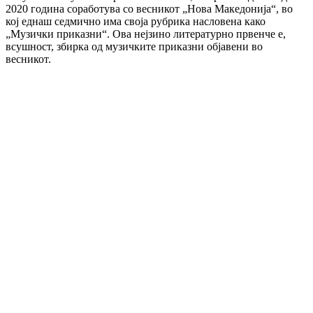
2020 година соработува со весникот „Нова Македонија“, во
кој еднаш седмично има своја рубрика насловена како
„Музички приказни“. Ова нејзино литературно првенче е,
всушност, збирка од музичките приказни објавени во
весникот.