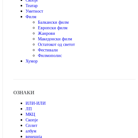
Скопје
Театар
Уметност
Филм
Балкански филм
Европски филм
Жанрови
Македонски филм
Остатокот од светот
Фестивали
Филмополис
Хумор
ОЗНАКИ
ИЛИ-ИЛИ
ЛП
МКЦ
Скопје
Сплит
албум
венеција