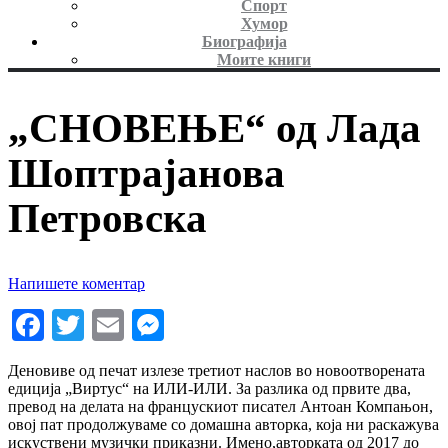
Спорт
Хумор
Биографија
Моите книги
„СНОВЕЊЕ“ од Лада
Шоптрајанова
Петровска
Напишете коментар
Facebook
Twitter
Email
Messenger
Деновиве од печат излезе третиот наслов во новоотворената
едиција „Виртус“ на ИЛИ-ИЛИ. За разлика од првите два,
превод на делата на францускиот писател Антоан Компањон,
овој пат продолжуваме со домашна авторка, која ни раскажува
искуствени музички приказни. Имено,авторката од 2017 до