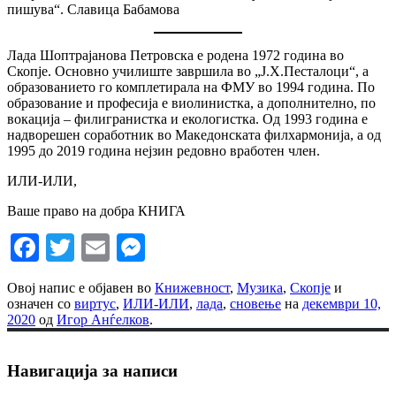
пишува“. Славица Бабамова
Лада Шоптрајанова Петровска е родена 1972 година во
Скопје. Основно училиште завршила во „Ј.Х.Песталоци“, а
образованието го комплетирала на ФМУ во 1994 година. По
образование и професија е виолинистка, а дополнително, по
вокација – филигранистка и екологистка. Од 1993 година е
надворешен соработник во Македонската филхармонија, а од
1995 до 2019 година нејзин редовно вработен член.
ИЛИ-ИЛИ,
Ваше право на добра КНИГА
Facebook
Twitter
Email
Messenger
Овој напис е објавен во
Книжевност
,
Музика
,
Скопје
и
означен со
виртус
,
ИЛИ-ИЛИ
,
лада
,
сновење
на
декември 10,
2020
од
Игор Анѓелков
.
Навигација за написи