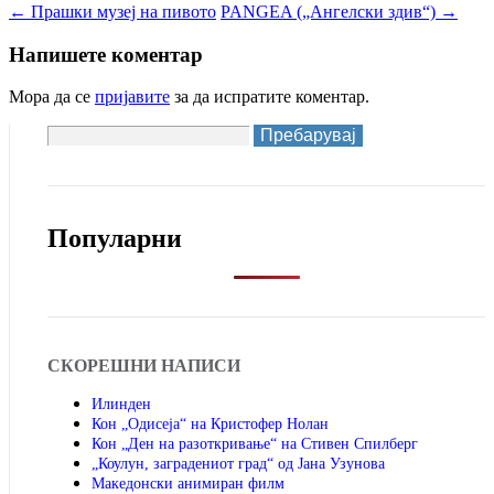
←
Прашки музеј на пивото
PANGEA („Ангелски здив“)
→
Напишете коментар
Мора да се
пријавите
за да испратите коментар.
Пребарувај
за:
Популарни
СКОРЕШНИ НАПИСИ
Илинден
Кон „Одисеја“ на Кристофер Нолан
Кон „Ден на разоткривање“ на Стивен Спилберг
„Коулун, заградениот град“ од Јана Узунова
Македонски анимиран филм