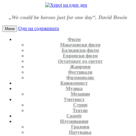
„We could be heroes just for one day“, David Bowie
Оди на содржината
Мени
Филм
Македонски филм
Балкански филм
Европски филм
Остатокот од светот
Жанрови
Фестивали
Филмополис
Книжевност
Музика
Мезанин
Уметност
Стрип
Театар
Скопје
Илуминации
Градови
Патувања