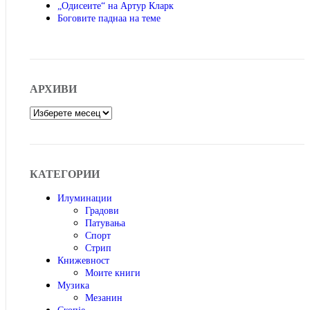
„Одисеите“ на Артур Кларк
Боговите паднаа на теме
АРХИВИ
Архиви
КАТЕГОРИИ
Илуминации
Градови
Патувања
Спорт
Стрип
Книжевност
Моите книги
Музика
Мезанин