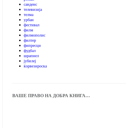
санденс
телевизија
телма
урбан
фестивал
филм
филмополис
филтер
фипресци
фудбал
шрапнел
јубилеј
ќорвезироска
ВАШЕ ПРАВО НА ДОБРА КНИГА…