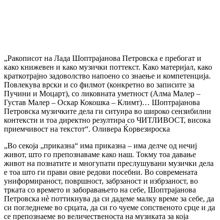
„Ракописот на Лада Шоптрајанова Петровска е пребогат и
како книжевен и како музички поттекст. Како материјал, како
краткотрајно задоволство напоено со знаење и компетенција.
Повлекува врски и со филмот (конкретно во записите за
Пучини и Моцарт), со ликовната уметност (Алма Малер –
Густав Малер – Оскар Кокошка – Климт)… Шоптрајанова
Петровска музичките дела ги ситуира во широко сензибилни
контексти и тоа директно резултира со ЧИТЛИВОСТ, висока
приемчивост на текстот“. Оливера Ќорвезироска
„Во секоја „приказна“ има приказна – има делче од нечиј
живот, што го препознаваме како наш. Токму тоа давање
живот на познатите и многупати преслушувани музички дела
е тоа што ги прави овие редови посебни. Во современата
униформираност, површност, забрзаност и избрзаност, во
трката со времето и заборавањето на себе, Шоптрајанова
Петровска нè поттикнува да си дадеме малку време за себе, да
си погледнеме во срцата, да си го чуеме сопственото срце и да
се препознаеме во величественоста на музиката за која