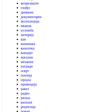
ветрилиште
глобус
дневник
документарен
експозиција
иванов
изложба
интервју
кан
киненова
кинотека
концерт
магазин
мезанин
награди
осврт
поезија
проаза
промоција
равел
радио
расказ
раскази
рецензија
роман