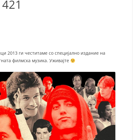
 421
СП
Т
ХУ
и 2013 ги честитаме со специјално издание на
тната филмска музика. Уживајте