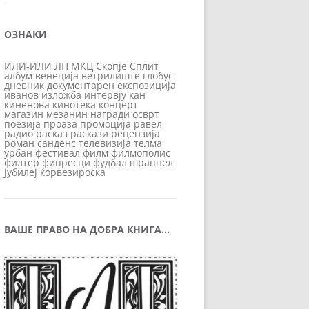
ОЗНАКИ
ИЛИ-ИЛИ
ЛП
МКЦ
Скопје
Сплит
албум
венеција
ветрилиште
глобус
дневник
документарен
експозиција
иванов
изложба
интервју
кан
киненова
кинотека
концерт
магазин
мезанин
награди
осврт
поезија
проаза
промоција
равел
радио
расказ
раскази
рецензија
роман
санденс
телевизија
телма
урбан
фестивал
филм
филмополис
филтер
фипресци
фудбал
шрапнел
јубилеј
ќорвезироска
ВАШЕ ПРАВО НА ДОБРА КНИГА…