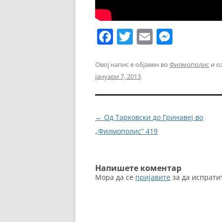
F
T
E
M
a
w
m
e
c
itt
ai
ss
Овој напис е објавен во
Филмополис
и о
јануари 7, 2013
.
e
er
l
e
b
n
o
g
Навигација
←
Од Тарковски до Гринавеј во
o
er
за
„Филмополис“ 419
k
написи
Напишете коментар
Мора да се
пријавите
за да испрати