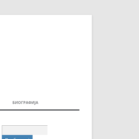
БИОГРАФИЈА
ДОВИ
МОИТЕ КНИГИ
УВАЊА
Пребарувај
за: