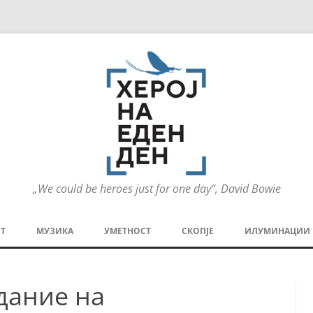
„We could be heroes just for one day“, David Bowie
Оди
на
Т
МУЗИКА
УМЕТНОСТ
СКОПЈЕ
ИЛУМИНАЦИИ
содржината
МЕЗАНИН
СТРИП
ГРА
дание на
ТЕАТАР
ПАТ