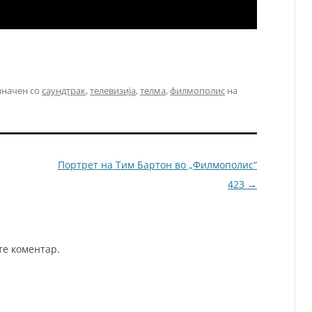
значен со
саундтрак
,
телевизија
,
телма
,
филмополис
на
Портрет на Тим Бартон во „Филмополис“
423
→
те коментар.