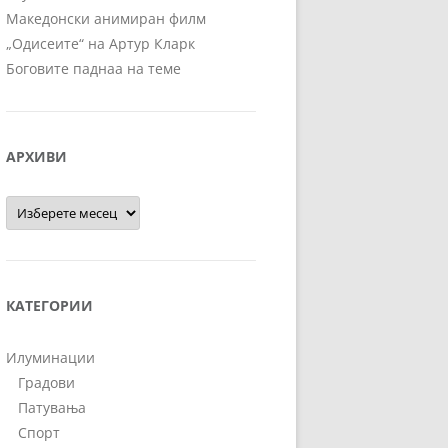
Македонски анимиран филм
„Одисеите“ на Артур Кларк
Боговите паднаа на теме
АРХИВИ
Архиви
КАТЕГОРИИ
Илуминации
Градови
Патувања
Спорт