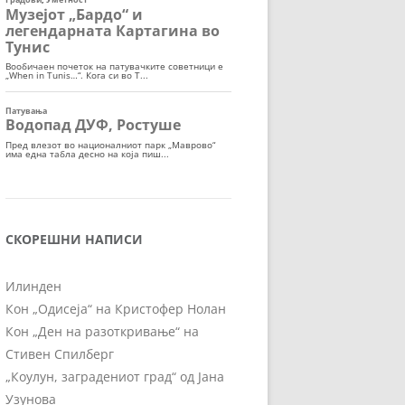
СКОРЕШНИ НАПИСИ
Илинден
Кон „Одисеја“ на Кристофер Нолан
Кон „Ден на разоткривање“ на
Стивен Спилберг
„Коулун, заградениот град“ од Јана
Узунова