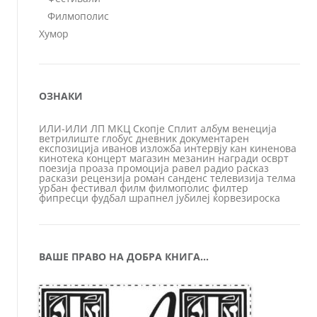
Филмополис
Хумор
ОЗНАКИ
ИЛИ-ИЛИ
ЛП
МКЦ
Скопје
Сплит
албум
венеција
ветрилиште
глобус
дневник
документарен
експозиција
иванов
изложба
интервју
кан
киненова
кинотека
концерт
магазин
мезанин
награди
осврт
поезија
проаза
промоција
равел
радио
расказ
раскази
рецензија
роман
санденс
телевизија
телма
урбан
фестивал
филм
филмополис
филтер
фипресци
фудбал
шрапнел
јубилеј
ќорвезироска
ВАШЕ ПРАВО НА ДОБРА КНИГА…