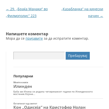
b
n
o
g
Навигација
←
29. „Браќа Манаки“ во
„Казабланка“ на кинески
o
er
за
„Филмополис“ 223
начин
→
k
написи
Напишете коментар
Мора да се
пријавите
за да испратите коментар.
Пребарувај
за:
Популарни