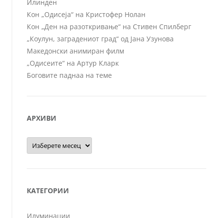
Илинден
Кон „Одисеја“ на Кристофер Нолан
Кон „Ден на разоткривање“ на Стивен Спилберг
„Коулун, заградениот град“ од Јана Узунова
Македонски анимиран филм
„Одисеите“ на Артур Кларк
Боговите паднаа на теме
АРХИВИ
Архиви
КАТЕГОРИИ
Илуминации