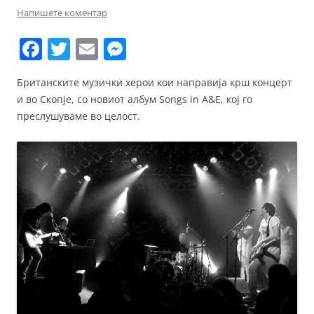
Напишете коментар
F
T
E
M
a
w
m
e
Британските музички херои кои направија крш концерт
c
itt
ai
ss
и во Скопје, со новиот албум Songs in A&E,
кој го
e
er
l
e
преслушуваме во целост.
b
n
o
g
o
er
k