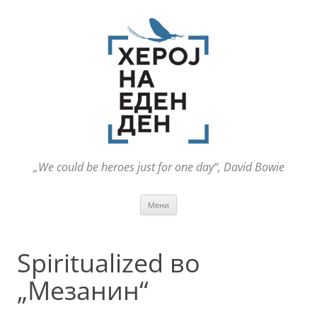
„We could be heroes just for one day“, David Bowie
Оди
Мени
на
содржината
Spiritualized во
„Мезанин“