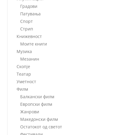
Градови
Патувања
Спорт
Стрип
Книжевност
Моите книги
Музика
Мезанин
Скопје
Театар
Уметност
Филм
Балкански филм
Европски филм
Жанрови
Македонски филм
Остатокот од светот
Фестивали