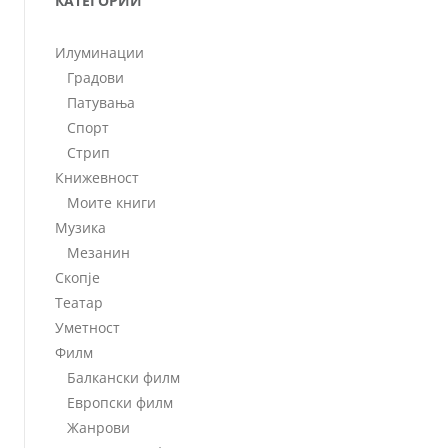
КАТЕГОРИИ
Илуминации
Градови
Патувања
Спорт
Стрип
Книжевност
Моите книги
Музика
Мезанин
Скопје
Театар
Уметност
Филм
Балкански филм
Европски филм
Жанрови