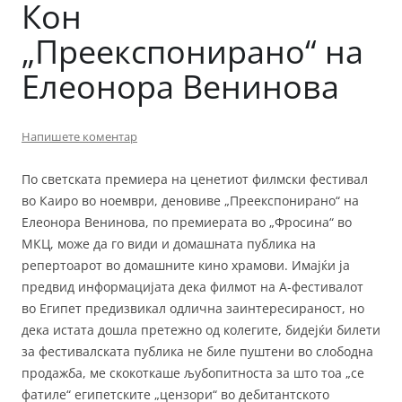
Кон
„Преекспонирано“ на
Елеонора Венинова
Напишете коментар
По светската премиера на ценетиот филмски фестивал
во Каиро во ноември, деновиве „Преекспонирано“ на
Елеонора Венинова, по премиерата во „Фросина“ во
МКЦ, може да го види и домашната публика на
репертоарот во домашните кино храмови. Имајќи ја
предвид информацијата дека филмот на А-фестивалот
во Египет предизвикал одлична заинтересираност, но
дека истата дошла претежно од колегите, бидејќи билети
за фестивалската публика не биле пуштени во слободна
продажба, ме скокоткаше љубопитноста за што тоа „се
фатиле“ египетските „цензори“ во дебитантското