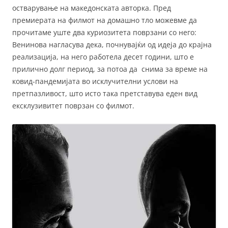
остварување на македонската авторка. Пред
премиерата на филмот на домашно тло можевме да
прочитаме уште два куриозитета поврзани со него:
Венинова нагласува дека, почнувајќи од идеја до крајна
реализација, на него работела десет години, што е
прилично долг период, за потоа да снима за време на
ковид-пандемијата во исклучителни услови на
претпазливост, што исто така претставува еден вид
ексклузивитет поврзан со филмот.