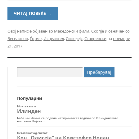
ЧИТАЈ ПОВЕЌЕ
→
Овој напис е објавен во
Македонски филм
,
Скопје
и означен со
Веселинов
,
Ѓорче
,
Исцелител
,
Синедејс
,
Ставревски
на
ноември
21, 2017
.
Пребарувај
за:
Популарни