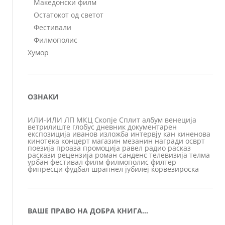
Македонски филм
Остатокот од светот
Фестивали
Филмополис
Хумор
ОЗНАКИ
ИЛИ-ИЛИ
ЛП
МКЦ
Скопје
Сплит
албум
венеција
ветрилиште
глобус
дневник
документарен
експозиција
иванов
изложба
интервју
кан
киненова
кинотека
концерт
магазин
мезанин
награди
осврт
поезија
проаза
промоција
равел
радио
расказ
раскази
рецензија
роман
санденс
телевизија
телма
урбан
фестивал
филм
филмополис
филтер
фипресци
фудбал
шрапнел
јубилеј
ќорвезироска
ВАШЕ ПРАВО НА ДОБРА КНИГА…