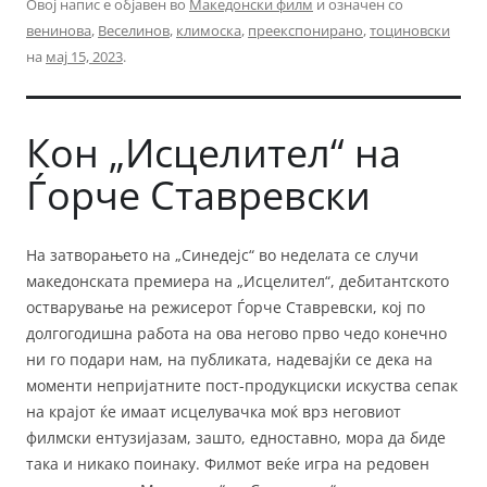
Овој напис е објавен во
Македонски филм
и означен со
венинова
,
Веселинов
,
климоска
,
преекспонирано
,
тоциновски
на
мај 15, 2023
.
Кон „Исцелител“ на
Ѓорче Ставревски
На затворањето на „Синедејс“ во неделата се случи
македонската премиера на „Исцелител“, дебитантското
остварување на режисерот Ѓорче Ставревски, кој по
долгогодишна работа на ова негово прво чедо конечно
ни го подари нам, на публиката, надевајќи се дека на
моменти непријатните пост-продукциски искуства сепак
на крајот ќе имаат исцелувачка моќ врз неговиот
филмски ентузијазам, зашто, едноставно, мора да биде
така и никако поинаку. Филмот веќе игра на редовен