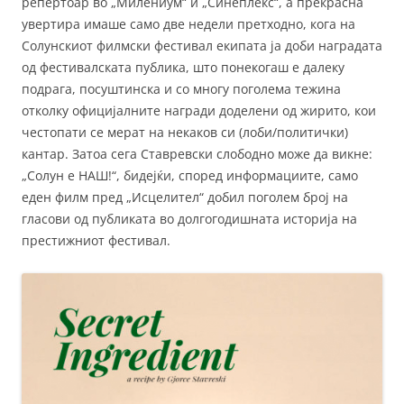
репертоар во „Милениум“ и „Синеплекс“, а прекрасна
увертира имаше само две недели претходно, кога на
Солунскиот филмски фестивал екипата ја доби наградата
од фестивалската публика, што понекогаш е далеку
подрага, посуштинска и со многу поголема тежина
отколку официјалните награди доделени од жирито, кои
честопати се мерат на некаков си (лоби/политички)
кантар. Затоа сега Ставревски слободно може да викне:
„Солун е НАШ!“, бидејќи, според информациите, само
еден филм пред „Исцелител“ добил поголем број на
гласови од публиката во долгогодишната историја на
престижниот фестивал.