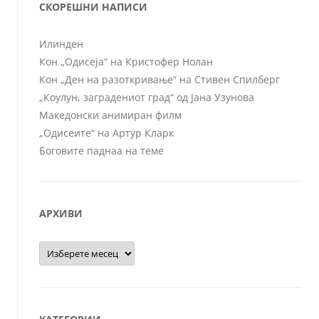
СКОРЕШНИ НАПИСИ
Илинден
Кон „Одисеја“ на Кристофер Нолан
Кон „Ден на разоткривање“ на Стивен Спилберг
„Коулун, заградениот град“ од Јана Узунова
Македонски анимиран филм
„Одисеите“ на Артур Кларк
Боговите паднаа на теме
АРХИВИ
Архиви