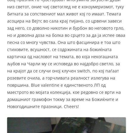
низ светот, оние чиј светоглед не е конзумеризмот, туку
битката за сопствениот мал живот кој го имаат. Темата
асоцира на Вејтс во сала крај пијано, со црвени завеси
зад него, со доволно никотин и бурбон во неговото грло,
но и доволна доза на болка во срцето за да ја испее оваа
песна со многу чувства. Она што фасцинира е тоа што
стиховите, всушност, се содржината на божиќната
картичка од насловот на темата, во која некогашната
љубов на Чарли му се исповеда во најдобро светло, за
на крајот да се случи оној клучен switch, по кој паѓаат
розевите очила, а горчливата реалност излегува на
површина. Blue valentine е единственото ЛП од
маестрото во мојата колекција, кое редовно се врти на
домашниот грамофон токму за време на Божиќните и
Новогодишните празници. Cheers!