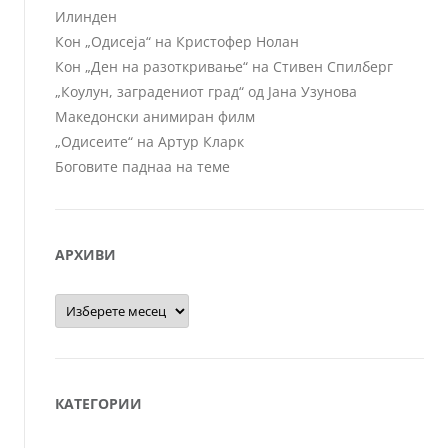
Илинден
Кон „Одисеја“ на Кристофер Нолан
Кон „Ден на разоткривање“ на Стивен Спилберг
„Коулун, заградениот град“ од Јана Узунова
Македонски анимиран филм
„Одисеите“ на Артур Кларк
Боговите паднаа на теме
АРХИВИ
Архиви
КАТЕГОРИИ