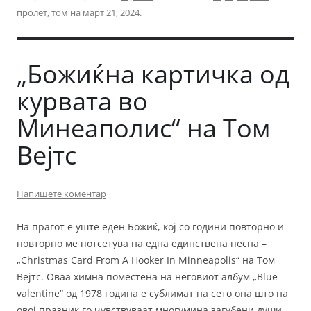
пролет
,
том
на
март 21, 2024
.
„Божиќна картичка од
курвата во
Минеаполис“ на Том
Вејтс
Напишете коментар
На прагот е уште еден Божиќ, кој со години повторно и
повторно ме потсетува на една единствена песна –
„Christmas Card From A Hooker In Minneapolis“ на Том
Вејтс. Оваа химна поместена на неговиот албум „Blue
valentine“ од 1978 година е сублимат на сето она што на
овој празник го чувствуваат многумина загубени души