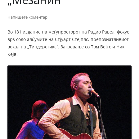
Напишете коментар
Во 181 издание на меѓупросторот на Радио Равел, фокус
врз соло албумите на Стјуарт Стејплс, препознатливиот
вокал на „Тиндерстикс“. Загревање со Том Вејтс и Ник
Кејв.