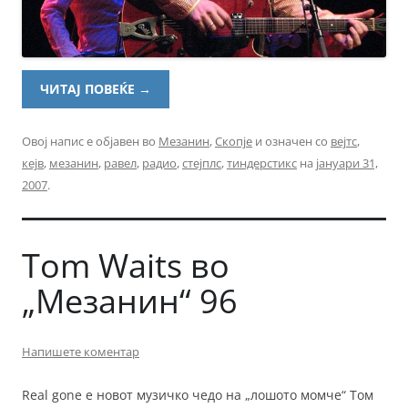
ЧИТАЈ ПОВЕЌЕ
→
Овој напис е објавен во
Мезанин
,
Скопје
и означен со
вејтс
,
кејв
,
мезанин
,
равел
,
радио
,
стејплс
,
тиндерстикс
на
јануари 31,
2007
.
Tom Waits во
„Мезанин“ 96
Напишете коментар
Real gone е новот музичко чедо на „лошото момче“ Том