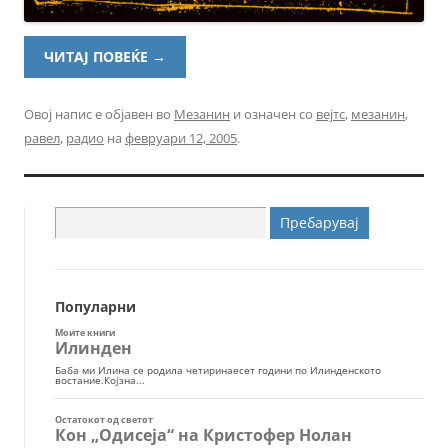
ЧИТАЈ ПОВЕЌЕ
→
Овој напис е објавен во
Мезанин
и означен со
вејтс
,
мезанин
,
равел
,
радио
на
февруари 12, 2005
.
Пребарувај
за:
Популарни