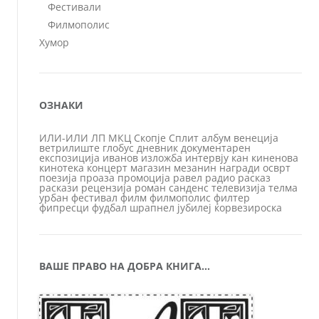
Фестивали
Филмополис
Хумор
ОЗНАКИ
ИЛИ-ИЛИ
ЛП
МКЦ
Скопје
Сплит
албум
венеција
ветрилиште
глобус
дневник
документарен
експозиција
иванов
изложба
интервју
кан
киненова
кинотека
концерт
магазин
мезанин
награди
осврт
поезија
проаза
промоција
равел
радио
расказ
раскази
рецензија
роман
санденс
телевизија
телма
урбан
фестивал
филм
филмополис
филтер
фипресци
фудбал
шрапнел
јубилеј
ќорвезироска
ВАШЕ ПРАВО НА ДОБРА КНИГА…