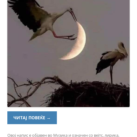
ЧИТАЈ ПОВЕЌЕ
→
Овој напис е објавен во
Музика
и означен со
вејтс
,
лирика
,