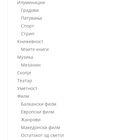
Илуминации
Градови
Патувања
Спорт
Стрип
Книжевност
Моите книги
Музика
Мезанин
Скопје
Театар
Уметност
Филм
Балкански филм
Европски филм
Жанрови
Македонски филм
Остатокот од светот