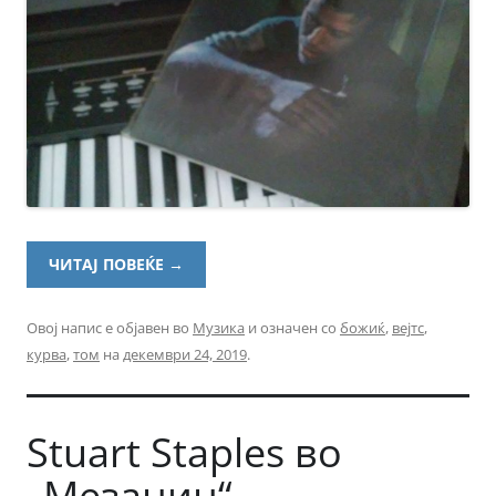
ЧИТАЈ ПОВЕЌЕ
→
Овој напис е објавен во
Музика
и означен со
божиќ
,
вејтс
,
курва
,
том
на
декември 24, 2019
.
Stuart Staples во
„Мезанин“