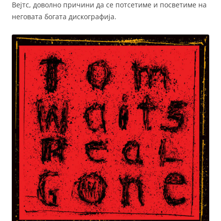
Вејтс, доволно причини да се потсетиме и посветиме на
неговата богата дискографија.