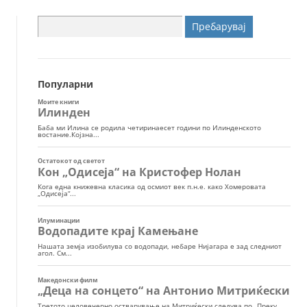
Пребарувај
за:
Популарни