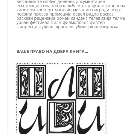
ветрилиште
глобус
дневник
документарен
експозиција
иванов
изложба
интервју
кан
киненова
кинотека
концерт
магазин
мезанин
награди
осврт
поезија
проаза
промоција
равел
радио
расказ
раскази
рецензија
роман
санденс
телевизија
телма
урбан
фестивал
филм
филмополис
филтер
фипресци
фудбал
шрапнел
јубилеј
ќорвезироска
ВАШЕ ПРАВО НА ДОБРА КНИГА…