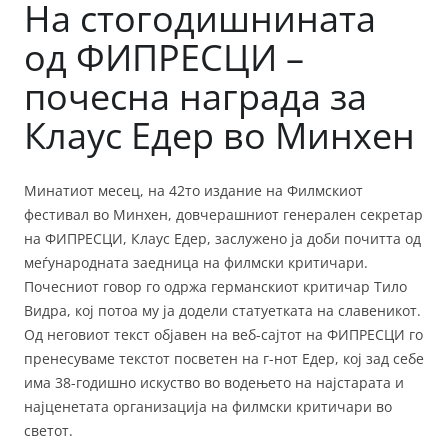
На стогодишнината
од ФИПРЕСЦИ –
почесна награда за
Клаус Едер во Минхен
Минатиот месец, на 42то издание на Филмскиот
фестивал во Минхен, довчерашниот генерален секретар
на ФИПРЕСЦИ, Клаус Едер, заслужено ја доби почитта од
меѓународната заедница на филмски критичари.
Почесниот говор го одржа германскиот критичар Тило
Видра, кој потоа му ја додели статуетката на славеникот.
Од неговиот текст објавен на веб-сајтот на ФИПРЕСЦИ го
пренесуваме текстот посветен на г-нот Едер, кој зад себе
има 38-годишно искуство во водењето на најстарата и
најценетата организација на филмски критичари во
светот.