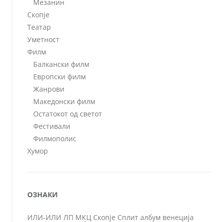
Мезанин
Скопје
Театар
Уметност
Филм
Балкански филм
Европски филм
Жанрови
Македонски филм
Остатокот од светот
Фестивали
Филмополис
Хумор
ОЗНАКИ
ИЛИ-ИЛИ
ЛП
МКЦ
Скопје
Сплит
албум
венеција