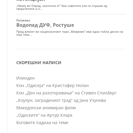
СКОРЕШНИ НАПИСИ
Илинден
Кон „Одисеја“ на Кристофер Нолан
Кон „Ден на разоткривање“ на Стивен Спилберг
„Коулун, заградениот град“ од Јана Узунова
Македонски анимиран филм
„Одисеите“ на Артур Кларк
Боговите паднаа на теме