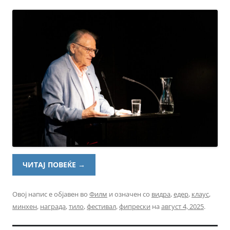
ЧИТАЈ ПОВЕЌЕ
→
Овој напис е објавен во
Филм
и означен со
видра
,
едер
,
клаус
,
минхен
,
награда
,
тило
,
фестивал
,
фипрески
на
август 4, 2025
.