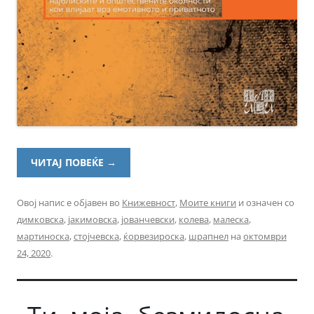
ЧИТАЈ ПОВЕЌЕ
→
Овој напис е објавен во
Книжевност
,
Моите книги
и означен со
димковска
,
јакимовска
,
јованчевски
,
колева
,
малеска
,
мартиноска
,
стојчевска
,
ќорвезироска
,
шрапнел
на
октомври
24, 2020
.