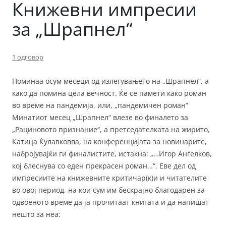
Книжевни импресии
за „Шрапнел“
1 одговор
Поминаа осум месеци од излегувањето на „Шрапнел“, а
како да помина цела вечност. Ќе се памети како роман
во време на пандемија, или, „пандемичен роман“
Минатиот месец „Шрапнел“ влезе во финалето за
„Рациновото признание“, а претседателката на жирито,
Катица Ќулавковва, на конференцијата за новинарите,
набројувајќи ги финалистите, истакна: „…Игор Анѓелков,
кој блеснува со еден прекрасен роман…“.
Еве дел од
импресиите на книжевните критичар(к)и и читателите
во овој период, на кои сум им бескрајно благодарен за
одвоеното време да ја прочитаат книгата и да напишат
нешто за неа: