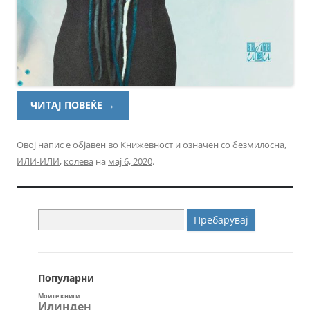
ЧИТАЈ ПОВЕЌЕ
→
Овој напис е објавен во
Книжевност
и означен со
безмилосна
,
ИЛИ-ИЛИ
,
колева
на
мај 6, 2020
.
Пребарувај
за:
Популарни