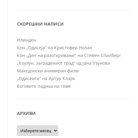
СКОРЕШНИ НАПИСИ
Илинден
Кон „Одисеја“ на Кристофер Нолан
Кон „Ден на разоткривање“ на Стивен Спилберг
„Коулун, заградениот град“ од Јана Узунова
Македонски анимиран филм
„Одисеите“ на Артур Кларк
Боговите паднаа на теме
АРХИВИ
Архиви