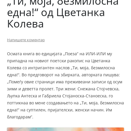
„Ти, моја, безмилосна
една!“ од Цветанка
Колева
Напишете коментар
Осмата книга во едицијата „Поеза“ на ИЛИ-ИЛИ му
припадна на новиот поетски ракопис на Цветанка
Колева со интригантен наслов „Ти, моја, безмилосна
една!“. Во предговорот на збирката, авторката пишува:
„Помеѓу овие страници има преживеани записи од осум
зими и деветта пролет. Три жени: Снежана Стојчевска,
Љупка Антеска и Габриела Стојаноска-Станоеска, го
поттикнаа во мене создавањето на „Ти, моја, безмилосна
една!“ на суптилен, пријателски, женски начин. Им
благодарам“.