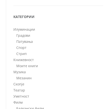
КАТЕГОРИИ
Илуминации
Градови
Патувања
Спорт
Стрип
Книжевност
Моите книги
Музика
Мезанин
Скопје
Театар
Уметност
Филм
Балкански филм