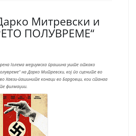
СП
Т
ХУ
Дарко Митревски и
ТРЕТО ПОЛУВРЕМЕ“
крена голема медиумска прашина уште откако
олувреме“ на Дарко Митревски, кој по сцените во
во Хавзи-пашините конаци во Бардовци, кои станаа
те филмаџии.