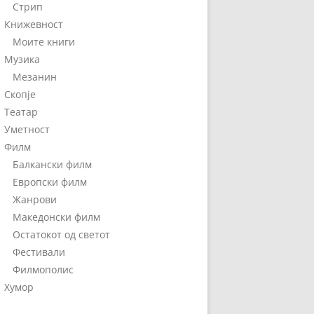
Стрип
Книжевност
Моите книги
Музика
Мезанин
Скопје
Театар
Уметност
Филм
Балкански филм
Европски филм
Жанрови
Македонски филм
Остатокот од светот
Фестивали
Филмополис
Хумор