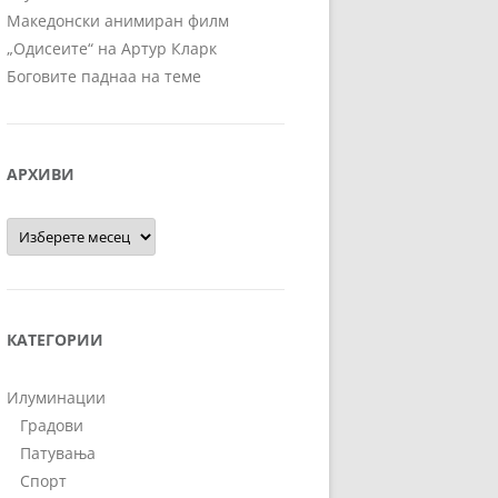
Македонски анимиран филм
„Одисеите“ на Артур Кларк
Боговите паднаа на теме
АРХИВИ
Архиви
КАТЕГОРИИ
Илуминации
Градови
Патувања
Спорт