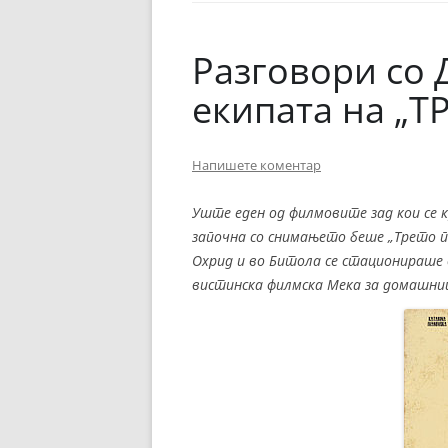
ЕВРОПСКИ ФИЛМ
ОСТАТОКОТ ОД СВЕТО
Разговори со 
ЖАНРОВИ
екипата на „
ФЕСТИВАЛИ
Напишете коментар
ФИЛМОПОЛИС
Уште еден од филмовите зад кои се 
започна со снимањето беше „Трето п
Охрид и во Битола се стационираше 
вистинска филмска Мека за домашни