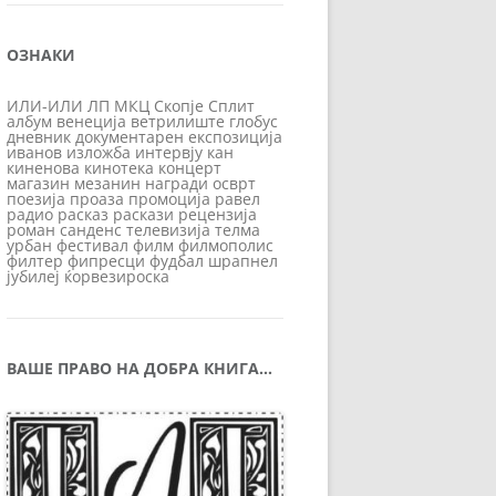
ОЗНАКИ
ИЛИ-ИЛИ
ЛП
МКЦ
Скопје
Сплит
албум
венеција
ветрилиште
глобус
дневник
документарен
експозиција
иванов
изложба
интервју
кан
киненова
кинотека
концерт
магазин
мезанин
награди
осврт
поезија
проаза
промоција
равел
радио
расказ
раскази
рецензија
роман
санденс
телевизија
телма
урбан
фестивал
филм
филмополис
филтер
фипресци
фудбал
шрапнел
јубилеј
ќорвезироска
ВАШЕ ПРАВО НА ДОБРА КНИГА…