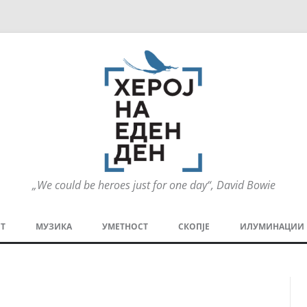
„We could be heroes just for one day“, David Bowie
Оди
на
Т
МУЗИКА
УМЕТНОСТ
СКОПЈЕ
ИЛУМИНАЦИИ
содржината
МЕЗАНИН
СТРИП
ГРА
ТЕАТАР
ПАТ