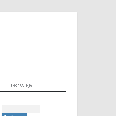
БИОГРАФИЈА
ДОВИ
МОИТЕ КНИГИ
УВАЊА
Пребарувај
за: