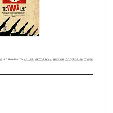
лм
и означен со
коцев
,
митревски
,
насков
,
полувреме
,
трето