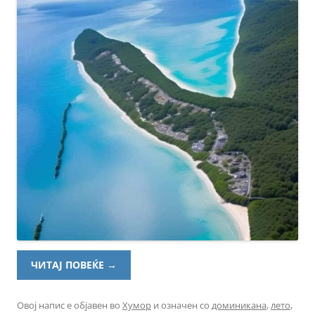
ЧИТАЈ ПОВЕЌЕ
→
Овој напис е објавен во
Хумор
и означен со
доминикана
,
лето
,