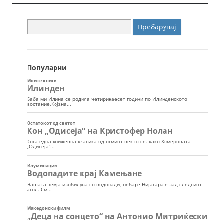
Пребарувај
за:
Популарни