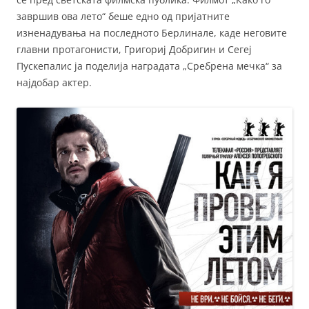
завршив ова лето“ беше едно од пријатните
изненадувања на последното Берлинале, каде неговите
главни протагонисти, Григориј Добригин и Сегеј
Пускепалис ја поделија наградата „Сребрена мечка“ за
најдобар актер.