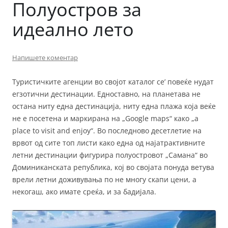
Полуостров за
идеално лето
Напишете коментар
Туристичките агенции во својот каталог се’ повеќе нудат
егзотични дестинации. Едноставно, на планетава не
остана ниту една дестинација, ниту една плажа која веќе
не е посетена и маркирана на „Google maps“ како „a
place to visit and enjoy“. Во последново десетлетие на
врвот од сите топ листи како една од најатрактивните
летни дестинации фигурира полуостровот „Самана“ во
Доминиканската република, кој во својата понуда ветува
врели летни доживувања по не многу скапи цени, a
некогаш, ако имате среќа, и за бадијала.