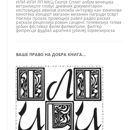
ИЛИ-ИЛИ
ЛП
МКЦ
Скопје
Сплит
албум
венеција
ветрилиште
глобус
дневник
документарен
експозиција
иванов
изложба
интервју
кан
киненова
кинотека
концерт
магазин
мезанин
награди
осврт
поезија
проаза
промоција
равел
радио
расказ
раскази
рецензија
роман
санденс
телевизија
телма
урбан
фестивал
филм
филмополис
филтер
фипресци
фудбал
шрапнел
јубилеј
ќорвезироска
ВАШЕ ПРАВО НА ДОБРА КНИГА…