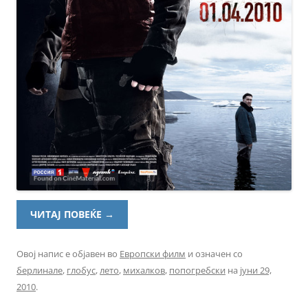
ЧИТАЈ ПОВЕЌЕ
→
Овој напис е објавен во
Европски филм
и означен со
берлинале
,
глобус
,
лето
,
михалков
,
попогребски
на
јуни 29,
2010
.