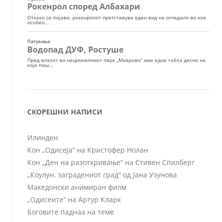
СКОРЕШНИ НАПИСИ
Илинден
Кон „Одисеја“ на Кристофер Нолан
Кон „Ден на разоткривање“ на Стивен Спилберг
„Коулун, заградениот град“ од Јана Узунова
Македонски анимиран филм
„Одисеите“ на Артур Кларк
Боговите паднаа на теме