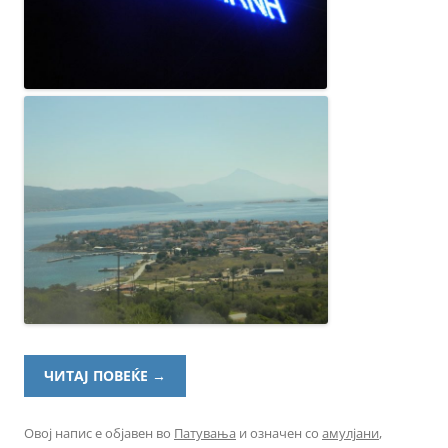
ЧИТАЈ ПОВЕЌЕ
→
Овој напис е објавен во
Патувања
и означен со
амулјани
,