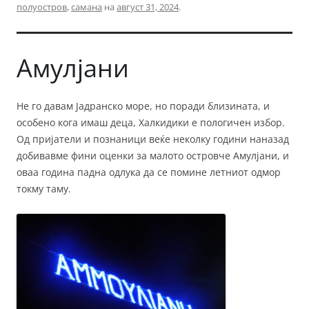
полуостров
,
самана
на
август 31, 2024
.
Амулјани
Не го давам Јадранско море, но поради близината, и
особено кога имаш деца, Халкидики е пологичен избор.
Од пријатели и познаници веќе неколку години наназад
добивавме фини оценки за малото островче Амулјани, и
оваа година падна одлука да се помине летниот одмор
токму таму.