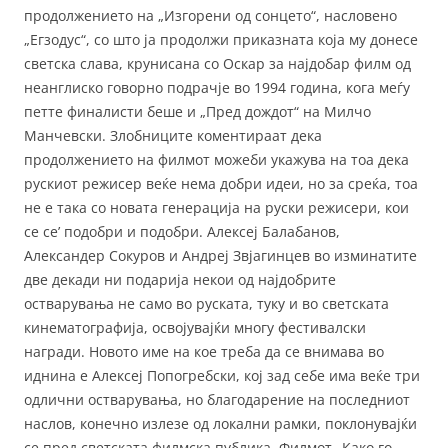
продолжението на „Изгорени од сонцето“, насловено
„Егзодус“, со што ја продолжи приказната која му донесе
светска слава, крунисана со Оскар за најдобар филм од
неанглиско говорно подрачје во 1994 година, кога меѓу
петте финалисти беше и „Пред дождот“ на Милчо
Манчевски. Злобниците коментираат дека
продолжението на филмот можеби укажува на тоа дека
рускиот режисер веќе нема добри идеи, но за среќа, тоа
не е така со новата генерација на руски режисери, кои
се се’ подобри и подобри. Алексеј Балабанов,
Александер Сокуров и Андреј Звјагинцев во изминатите
две декади ни подарија некои од најдобрите
остварувања не само во руската, туку и во светската
кинематографија, освојувајќи многу фестивалски
награди. Новото име на кое треба да се внимава во
иднина е Алексеј Попогребски, кој зад себе има веќе три
одлични остварувања, но благодарение на последниот
наслов, конечно излезе од локални рамки, поклонувајќи
се пред светската филмска публика. Филмот „Како го