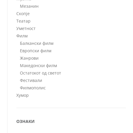
Мезанин
Скопје
Театар
Уметност
Филм
Балкански филм
Европски филм
Жанрови
Македонски филм
Остатокот од светот
Фестивали
Филмополис
Хумор
ОЗНАКИ