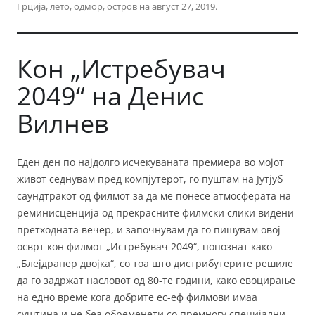
Грција
,
лето
,
одмор
,
остров
на
август 27, 2019
.
Кон „Истребувач
2049“ на Денис
Вилнев
Еден ден по најдолго исчекуваната премиера во мојот
живот седнувам пред компјутерот, го пуштам на Јутјуб
саундтракот од филмот за да ме понесе атмосферата на
реминисценција од прекрасните филмски слики видени
претходната вечер, и започнувам да го пишувам овој
осврт кон филмот „Истребувач 2049“, попознат како
„Блејдранер двојка“, со тоа што дистрибутерите решиле
да го задржат насловот од 80-те години, како евоцирање
на едно време кога добрите ес-еф филмови имаа
суштина и не беа обременети со премногу специјални