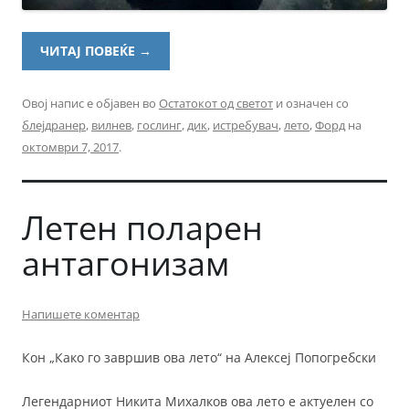
ЧИТАЈ ПОВЕЌЕ
→
Овој напис е објавен во
Остатокот од светот
и означен со
блејдранер
,
вилнев
,
гослинг
,
дик
,
истребувач
,
лето
,
Форд
на
октомври 7, 2017
.
Летен поларен
антагонизам
Напишете коментар
Кон „Како го завршив ова лето“ на Алексеј Попогребски
Легендарниот Никита Михалков ова лето е актуелен со