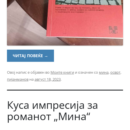
ЧИТАЈ ПОВЕЌЕ
→
Овој напис е објавен во
Моите книги
и означен со
мина
,
осврт
,
пијанманов
на
август 18, 2023
.
Куса импресија за
романот „Мина“