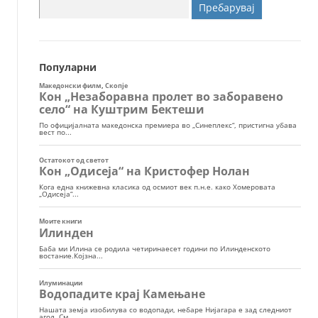
Пребарувај
за:
Популарни