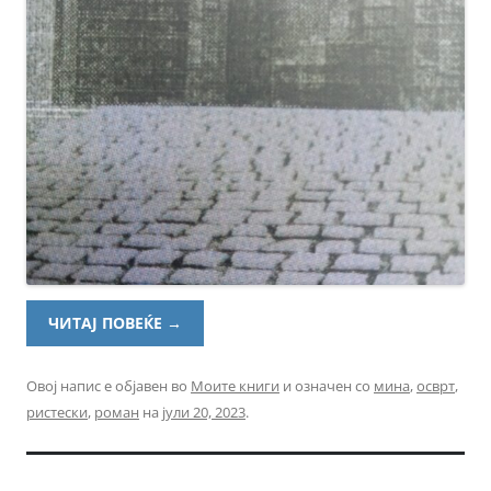
ЧИТАЈ ПОВЕЌЕ
→
Овој напис е објавен во
Моите книги
и означен со
мина
,
осврт
,
ристески
,
роман
на
јули 20, 2023
.