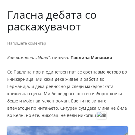
Гласна дебата со
раскажувачот
Напишете коментар
Кон романот „Мина“
; пишува:
Павлина Манавска
Со Павлина прв и единствен пат се сретнавме летово во
книжарница. Ми кажа дека живее и работи во
Германија, и дека ревносно ја следи македонската
книжевна сцена. Ми беше драго што во изборот книги
беше и мојот актуелен роман. Еве ги нејзините
впечатоци по читањето. Сигурен сум дека Мина не била
во Келн, но ете, никогаш не вели никогаш