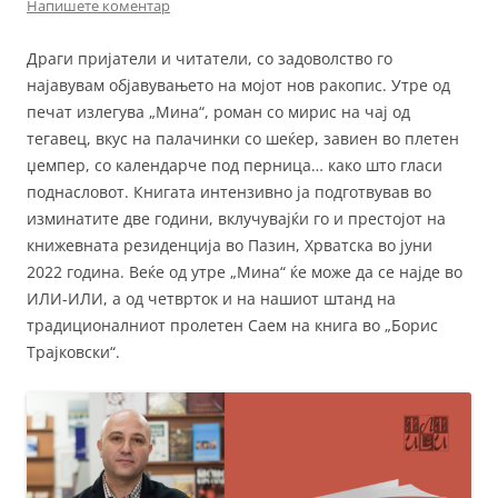
Напишете коментар
Драги пријатели и читатели, со задоволство го
најавувам објавувањето на мојот нов ракопис. Утре од
печат излегува „Мина“, роман со мирис на чај од
тегавец, вкус на палачинки со шеќер, завиен во плетен
џемпер, со календарче под перница… како што гласи
поднасловот. Книгата интензивно ја подготвував во
изминатите две години, вклучувајќи го и престојот на
книжевната резиденција во Пазин, Хрватска во јуни
2022 година. Веќе од утре „Мина“ ќе може да се најде во
ИЛИ-ИЛИ, а од четврток и на нашиот штанд на
традиционалниот пролетен Саем на книга во „Борис
Трајковски“.