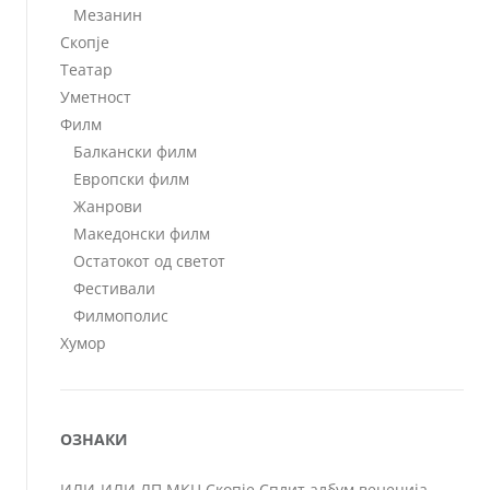
Мезанин
Скопје
Театар
Уметност
Филм
Балкански филм
Европски филм
Жанрови
Македонски филм
Остатокот од светот
Фестивали
Филмополис
Хумор
ОЗНАКИ
ИЛИ-ИЛИ
ЛП
МКЦ
Скопје
Сплит
албум
венеција