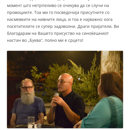
момент што нетрпеливо се очекува да се случи на
промоциите. Тоа ми го посведочија присутните со
насмевките на нивните лица, и тоа е најважно: кога
посетителите се супер задоволни. Драги пријатели, Ви
благодарам на Вашето присуство на синоќешниот
настан во „Буква“, полно ми е срцето!