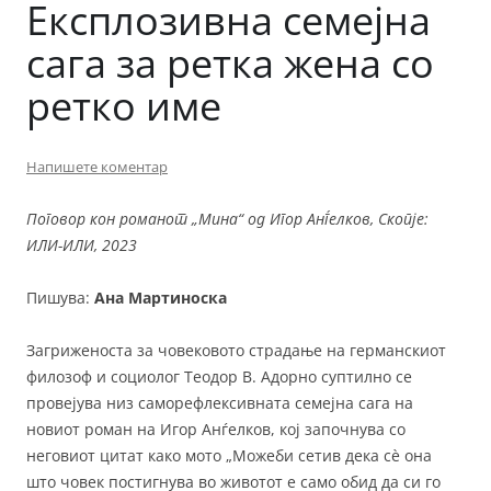
Експлозивна семејна
сага за ретка жена со
ретко име
Напишете коментар
Поговор кон романот „Мина“ од Игор Анѓелков, Скопје:
ИЛИ-ИЛИ, 2023
Пишува:
Ана Мартиноска
Загриженоста за човековото страдање на германскиот
филозоф и социолог Теодор В. Адорно суптилно се
провејува низ саморефлексивната семејна сага на
новиот роман на Игор Анѓелков, кој започнува со
неговиот цитат како мото „Можеби сетив дека сè она
што човек постигнува во животот е само обид да си го