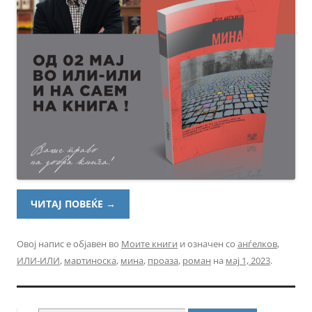
ЧИТАЈ ПОВЕЌЕ
→
Овој напис е објавен во
Моите книги
и означен со
анѓелков
,
ИЛИ-ИЛИ
,
мартиноска
,
мина
,
проаза
,
роман
на
мај 1, 2023
.