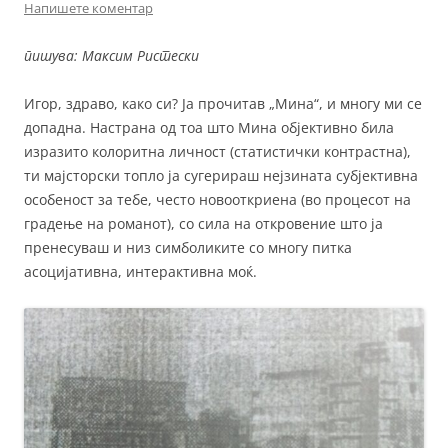
Напишете коментар
пишува: Максим Ристески
Игор, здраво, како си? Ја прочитав „Мина“, и многу ми се
допадна. Настрана од тоа што Мина објективно била
изразито колоритна личност (статистички контрастна),
ти мајсторски топло ја сугерираш нејзината субјективна
особеност за тебе, често новооткриена (во процесот на
градење на романот), со сила на откровение што ја
пренесуваш и низ симболиките со многу питка
асоцијативна, интерактивна моќ.