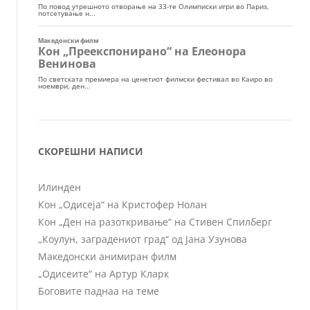
СКОРЕШНИ НАПИСИ
Илинден
Кон „Одисеја“ на Кристофер Нолан
Кон „Ден на разоткривање“ на Стивен Спилберг
„Коулун, заградениот град“ од Јана Узунова
Македонски анимиран филм
„Одисеите“ на Артур Кларк
Боговите паднаа на теме