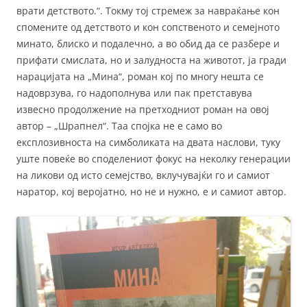
врати детството.“. Токму тој стремеж за навраќање кон
спомените од детството и кон сопственото и семејното
минато, блиско и подалечно, а во обид да се разбере и
прифати смислата, но и залудноста на животот, ја гради
нарацијата на „Мина“, роман кој по многу нешта се
надоврзува, го надополнува или пак претставува
извесно продолжение на претходниот роман на овој
автор – „Шрапнел“. Таа спојка не е само во
експлозивноста на симболиката на двата наслови, туку
уште повеќе во споделениот фокус на неколку генерации
на ликови од исто семејство, вклучувајќи го и самиот
наратор, кој веројатно, но не и нужно, е и самиот автор.