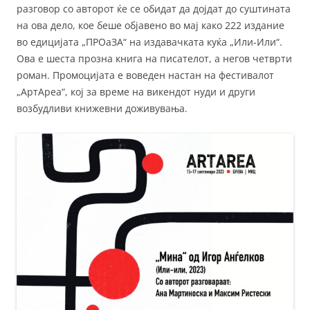
разговор со авторот ќе се обидат да дојдат до суштината
на ова дело, кое беше објавено во мај како 222 издание
во едицијата „ПРОаЗА“ на издавачката куќа „Или-Или“.
Ова е шеста прозна книга на писателот, а негов четврти
роман. Промоцијата е воведен настан на фестивалот
„АртАреа“, кој за време на викендот нуди и други
возбудливи книжевни доживувања.