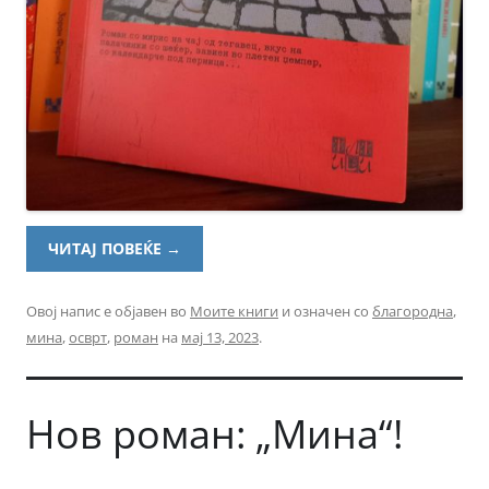
ЧИТАЈ ПОВЕЌЕ
→
Овој напис е објавен во
Моите книги
и означен со
благородна
,
мина
,
осврт
,
роман
на
мај 13, 2023
.
Нов роман: „Мина“!