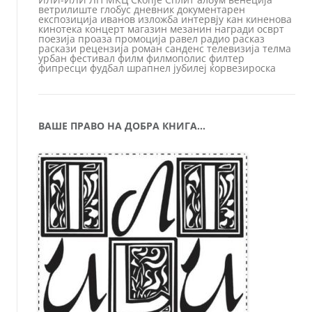
ветрилиште
глобус
дневник
документарен
експозиција
иванов
изложба
интервју
кан
киненова
кинотека
концерт
магазин
мезанин
награди
осврт
поезија
проаза
промоција
равел
радио
расказ
раскази
рецензија
роман
санденс
телевизија
телма
урбан
фестивал
филм
филмополис
филтер
фипресци
фудбал
шрапнел
јубилеј
ќорвезироска
ВАШЕ ПРАВО НА ДОБРА КНИГА…