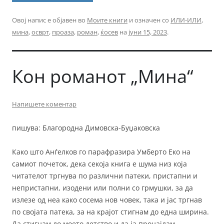
Овој напис е објавен во
Моите книги
и означен со
ИЛИ-ИЛИ
,
мина
,
осврт
,
проаза
,
роман
,
ќосев
на
јуни 15, 2023
.
Кон романот „Мина“
Напишете коментар
пишува: Благородна Димовска-Буџаковска
Како што Анѓелков го парафразира Умберто Еко на
самиот почеток, дека секоја книга е шума низ која
читателот тргнува по различни патеки, пристапни и
непристапни, изодени или полни со грмушки, за да
излезе од неа како сосема нов човек, така и јас тргнав
по својата патека, за на крајот стигнам до една ширина.
Да стигнам до моето детство и да ја пронајдам