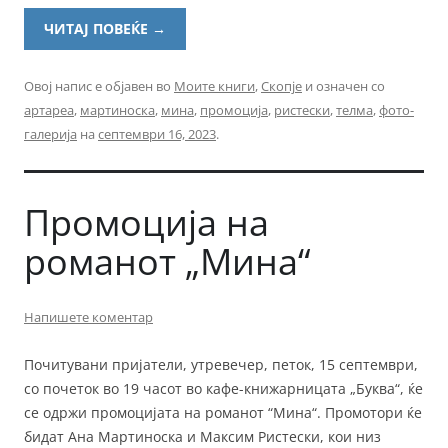
ЧИТАЈ ПОВЕЌЕ
→
Овој напис е објавен во
Моите книги
,
Скопје
и означен со
артареа
,
мартиноска
,
мина
,
промоција
,
ристески
,
телма
,
фото-
галерија
на
септември 16, 2023
.
Промоција на
романот „Мина“
Напишете коментар
Почитувани пријатели, утревечер, петок, 15 септември,
со почеток во 19 часот во кафе-книжарницата „Буква“, ќе
се одржи промоцијата на романот “Мина“. Промотори ќе
бидат Ана Мартиноска и Максим Ристески, кои низ