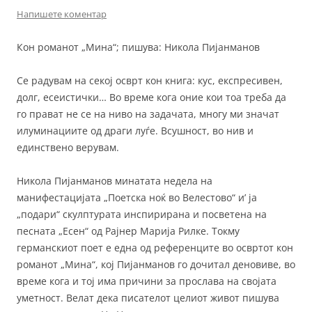
Напишете коментар
Кон романот „Мина“; пишува: Никола Пијанманов
Се радувам на секој осврт кон книга: кус, експресивен,
долг, есеистички… Во време кога оние кои тоа треба да
го прават не се на ниво на задачата, многу ми значат
илуминациите од драги луѓе. Всушност, во нив и
единствено верувам.
Никола Пијанманов минатата недела на
манифестацијата „Поетска ноќ во Велестово“ и’ ја
„подари“ скулптурата инспирирана и посветена на
песната „Есен“ од Рајнер Марија Рилке. Токму
германскиот поет е една од референците во освртот кон
романот „Мина“, кој Пијанманов го дочитал деновиве, во
време кога и тој има причини за прослава на својата
уметност. Велат дека писателот целиот живот пишува