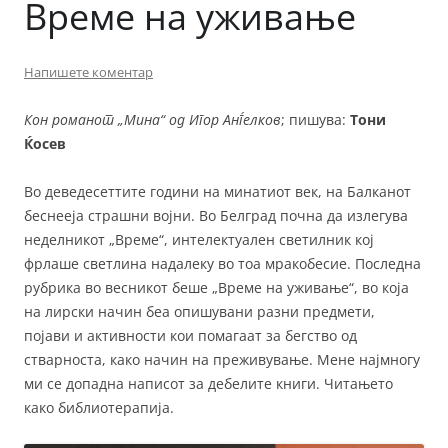
Време на уживање
Напишете коментар
Кон романот „Мина“ од Игор Анѓелков
; пишува:
Тони
Ќосев
Во деведесеттите години на минатиот век, на Балканот
беснееја страшни војни. Во Белград почна да излегува
неделникот „Време“, интелектуален светилник кој
фрлаше светлина надалеку во тоа мракобесие. Последна
рубрика во весникот беше „Време на уживање“, во која
на лирски начин беа опишувани разни предмети,
појави и активности кои помагаат за бегство од
стварноста, како начин на преживување. Мене најмногу
ми се допадна написот за дебелите книги. Читањето
како библиотерапија.