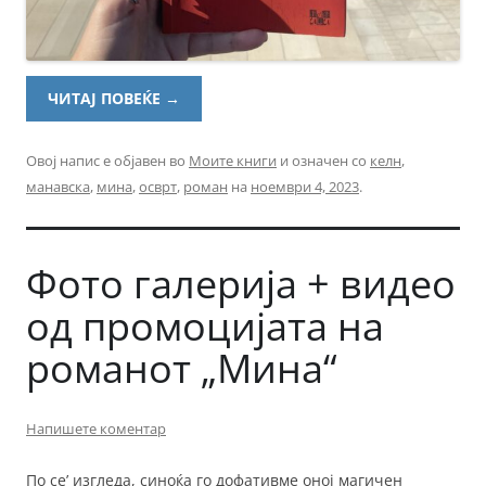
ЧИТАЈ ПОВЕЌЕ
→
Овој напис е објавен во
Моите книги
и означен со
келн
,
манавска
,
мина
,
осврт
,
роман
на
ноември 4, 2023
.
Фото галерија + видео
од промоцијата на
романот „Мина“
Напишете коментар
По се’ изгледа, синоќа го дофативме оној магичен