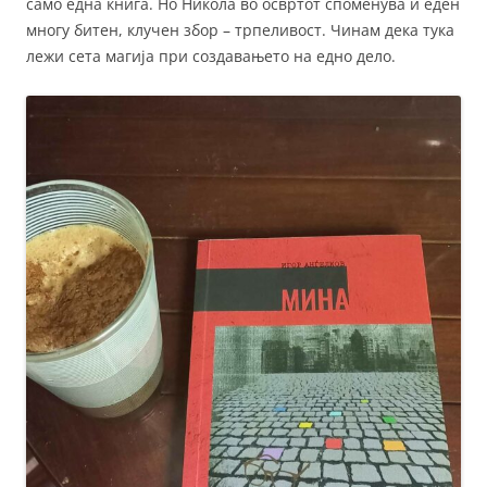
само една книга. Но Никола во освртот споменува и еден
многу битен, клучен збор – трпеливост. Чинам дека тука
лежи сета магија при создавањето на едно дело.