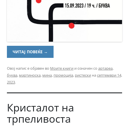
ЧИТАЈ ПОВЕЌЕ
→
Овој напис е објавен во
Моите книги
и означен со
артареа
,
буква
,
мартиноска
,
мина
,
промоција
,
ристески
на
септември 14,
2023
.
Кристалот на
трпеливоста