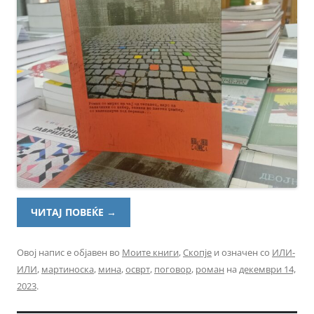
ЧИТАЈ ПОВЕЌЕ
→
Овој напис е објавен во
Моите книги
,
Скопје
и означен со
ИЛИ-
ИЛИ
,
мартиноска
,
мина
,
осврт
,
поговор
,
роман
на
декември 14,
2023
.