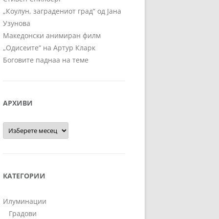
„Коулун, заградениот град“ од Јана
Узунова
Македонски анимиран филм
„Одисеите“ на Артур Кларк
Боговите паднаа на теме
АРХИВИ
Архиви
КАТЕГОРИИ
Илуминации
Градови