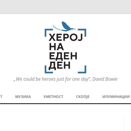
„We could be heroes just for one day“, David Bowie
Оди
на
Т
МУЗИКА
УМЕТНОСТ
СКОПЈЕ
ИЛУМИНАЦИИ
содржината
МЕЗАНИН
СТРИП
ГРА
ТЕАТАР
ПАТ