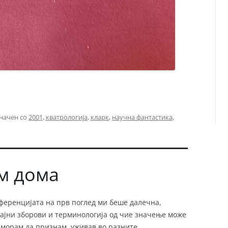
начен со
2001
,
кватрологија
,
кларк
,
научна фантастика
,
м дома
нференцијата на прв поглед ми беше далечна,
чајни зборови и терминологија од чие значење може
, морам да признам, уживав во разните