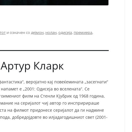
тот
и означен со
дејмон
,
нолан
,
одисеја
,
премиера
,
 Артур Кларк
фантастика“, веројатно кај повеќемината „засегнати“
напамет е „2001: Одисеја во вселената“. Се
тоимениот филм на Стенли Кјубрик од 1968 година,
нимание на серијалот чиј автор го инспририраше
ста на филмот придонесе серијалот да ги надмине
пода, добредојдовте во илјадагодишниот свет (2001-