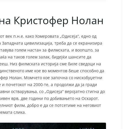
СП
Т
ХУ
 на Кристофер Нолан
т век п.н.е. како Хомеровата „Одисеја“, едно од
а Западната цивилизација, треба да се екранизира
ставува голем настан за филмската, и воопшто, за
фаќа на таков голем залак, бидејќи шансите да
ееш. Низ филмската историја сме биле сведоци на
единственото име кое во моментов беше способно да
тофер Нолан. Момчето кое започна со нискобуџетни
 и почетокот на 2000-те, а продолжи да ја гради
авни остварувања, со „Одисеја“ веројатно стигна до
тивен врв, две години по добивањето на Оскарот.
елниот филм, добро е да се потсетиме на неговиот
големата слика.