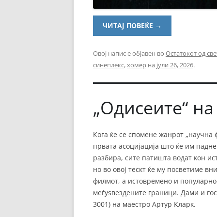
ЧИТАЈ ПОВЕЌЕ
→
Овој напис е објавен во
Остатокот од све
синеплекс
,
хомер
на
јули 26, 2026
.
„Одисеите“ на
Кога ќе се спомене жанрот „научна 
првата асоцијација што ќе им падне 
разбира, сите патишта водат кон ис
но во овој тескт ќе му посветиме в
филмот, а истовремено и популарно
меѓуѕвездените граници. Дами и гос
3001) на маестро Артур Кларк.