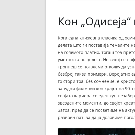
ЕВРОПСКИ ФИЛМ
ОСТАТОКОТ ОД СВЕТО
Кон „Одисеја“
ЖАНРОВИ
Кога една книжевна класика од осмио
ФЕСТИВАЛИ
делата што ги поставија темелите н
ФИЛМОПОЛИС
на големото платно, тогаш тоа прет
уметноста во целост. Не секој се на
тропнеш се поголеми отколку да усп
безброј такви примери. Веројатно 
го стори тоа, без сомнение, е Крис
зачудни филмови кон крајот на 90-те
својата кариера со еден куп незабор
ѕвездените моменти, до својот креа
Затоа, пред да се посветиме на акту
развоен пат, за да ја доловиме по