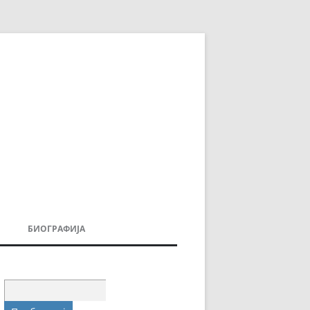
БИОГРАФИЈА
ДОВИ
МОИТЕ КНИГИ
УВАЊА
Пребарувај
за: