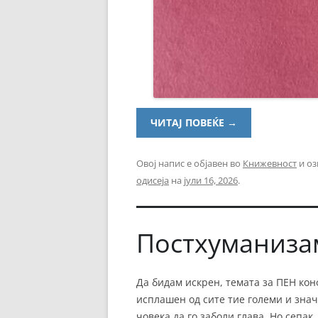
ЧИТАЈ ПОВЕЌЕ
→
Овој напис е објавен во
Книжевност
и оз
одисеја
на
јули 16, 2026
.
Постхуманиза
Да бидам искрен, темата за ПЕН ко
исплашен од сите тие големи и зна
човека да го заболи глава. Но сепак