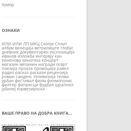
Хумор
ОЗНАКИ
ИЛИ-ИЛИ
ЛП
МКЦ
Скопје
Сплит
албум
венеција
ветрилиште
глобус
дневник
документарен
експозиција
иванов
изложба
интервју
кан
киненова
кинотека
концерт
магазин
мезанин
награди
осврт
поезија
проаза
промоција
равел
радио
расказ
раскази
рецензија
роман
санденс
телевизија
телма
урбан
фестивал
филм
филмополис
филтер
фипресци
фудбал
шрапнел
јубилеј
ќорвезироска
ВАШЕ ПРАВО НА ДОБРА КНИГА…