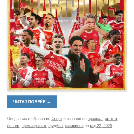
ЧИТАЈ ПОВЕЌЕ
→
Овој напис е објавен во
Спорт
и означен со
арсенал
,
артета
,
венгер
,
премиер лига
,
фудбал
,
шампиони
на
мај 22, 2026
.