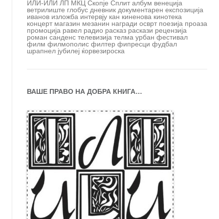
ИЛИ-ИЛИ
ЛП
МКЦ
Скопје
Сплит
албум
венеција
ветрилиште
глобус
дневник
документарен
експозиција
иванов
изложба
интервју
кан
киненова
кинотека
концерт
магазин
мезанин
награди
осврт
поезија
проаза
промоција
равел
радио
расказ
раскази
рецензија
роман
санденс
телевизија
телма
урбан
фестивал
филм
филмополис
филтер
фипресци
фудбал
шрапнел
јубилеј
ќорвезироска
ВАШЕ ПРАВО НА ДОБРА КНИГА…