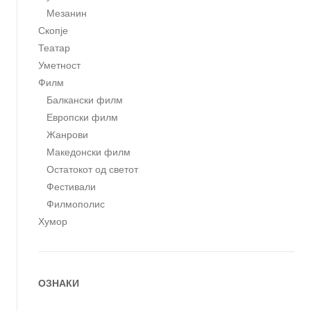
Мезанин
Скопје
Театар
Уметност
Филм
Балкански филм
Европски филм
Жанрови
Македонски филм
Остатокот од светот
Фестивали
Филмополис
Хумор
ОЗНАКИ