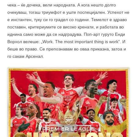
чека – ќе дочека, вели народната. А кога нешто долго
очекуваш, тогаш триумфот е уште поспецијален. Успехот не
е инстантен, туку си го градел со години. Темелот е здраво
поставен, критериумите се високо кренати, и работата во
иднина само може да се надградува. Поп-арт гуруто Енди
Ворхол велеше: „Work. The most important thing is work“. И
беше во право. Се препознавам во оваа приказна, затоа и
го сакам Арсенал.