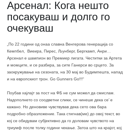
Арсенал: Кога нешто
посакуваш и долго го
очекуваш
„По 22 години од онаа славна Венгерова генерација со
Кемпбел, Виеира, Пирес, Љунберг, Бергкамп, Анри…
Арсенал е шампион во Премиер лигата. Честитки за Артета
и момците, и се разбира, за сите Ганерси во срцето. За
заокружување на сезоната, на 30 мај во Будимпешта, напад
и на европскиот трон. Go Gunners Go!!!“
Поубав хајлајт за пост на ФБ не сум можел да смислам.
Надополнето со соодветни слики, се чинеше дека се’ е
кажано. Но деновиве чувствував дека сето ова бара
подробно образложение. Така стигнав(ме) до овој текст, во
кој се обидувам субјективно да го доловам чувството на
триумф после толку години чекање. Затоа што на крајот, кој