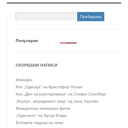
Пребарувај
за:
Популарни
СКОРЕШНИ НАПИСИ
Илинден
Кон „Одисеја“ на Кристофер Нолан
Кон „Ден на разоткривање“ на Стивен Спилберг
„Коулун, заградениот град“ од Јана Узунова
Македонски анимиран филм
„Одисеите“ на Артур Кларк
Боговите паднаа на теме